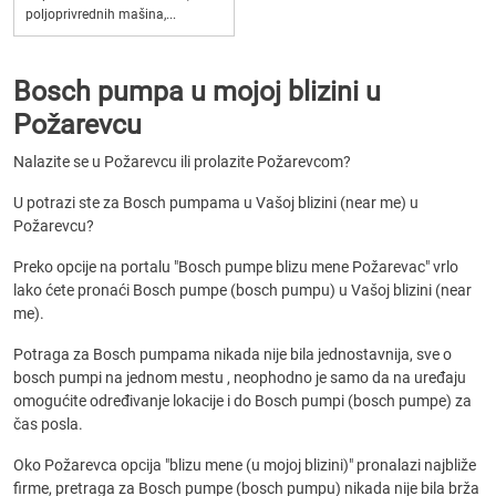
poljoprivrednih mašina,...
Bosch pumpa u mojoj blizini u
Požarevcu
Nalazite se u Požarevcu ili prolazite Požarevcom?
U potrazi ste za Bosch pumpama u Vašoj blizini (near me) u
Požarevcu?
Preko opcije na portalu "Bosch pumpe blizu mene Požarevac" vrlo
lako ćete pronaći Bosch pumpe (bosch pumpu) u Vašoj blizini (near
me).
Potraga za Bosch pumpama nikada nije bila jednostavnija, sve o
bosch pumpi na jednom mestu , neophodno je samo da na uređaju
omogućite određivanje lokacije i do Bosch pumpi (bosch pumpe) za
čas posla.
Oko Požarevca opcija "blizu mene (u mojoj blizini)" pronalazi najbliže
firme, pretraga za Bosch pumpe (bosch pumpu) nikada nije bila brža