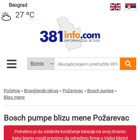
Beograd
27 ºC
Početna
»
Braničevski okrug
»
Požarevac
»
Bosch pumpe
»
Blizu mene
Bosch pumpe blizu mene Požarevac
Potrebno je da odobrite korišćenje lokacije na ovoj stranici
kako bismo mogli precizno da odredimo firme u Vašoj blizini!