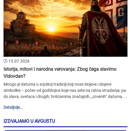
15.07.2026
Istorija, mitovi i narodna verovanja: Zbog čega slavimo
Vidovdan?
Mnogo je datuma u srpskoj tradiciji koji nose slojeve i slojeve
simbolike – počev od godišnjica koje nas sete na ratna stradanja, pa
do slava, svetaca i drugih, hrišćanima značajnih, „crvenih“ datuma....
Detaljnije...
IZDVAJAMO U AVGUSTU