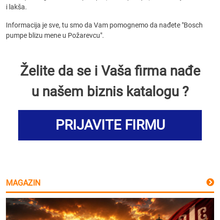
i lakša.
Informacija je sve, tu smo da Vam pomognemo da nađete "Bosch
pumpe blizu mene u Požarevcu".
Želite da se i Vaša firma nađe
u našem biznis katalogu ?
PRIJAVITE FIRMU
MAGAZIN