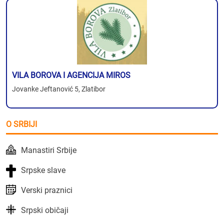
VILA BOROVA I AGENCIJA MIROS
Jovanke Jeftanović 5, Zlatibor
O SRBIJI
Manastiri Srbije
Srpske slave
Verski praznici
Srpski običaji