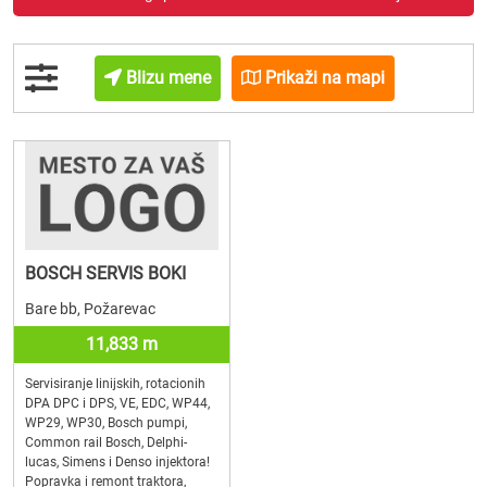
Blizu mene
Prikaži na mapi
BOSCH SERVIS BOKI
Bare bb, Požarevac
11,833 m
Servisiranje linijskih, rotacionih
DPA DPC i DPS, VE, EDC, WP44,
WP29, WP30, Bosch pumpi,
Common rail Bosch, Delphi-
lucas, Simens i Denso injektora!
Popravka i remont traktora,