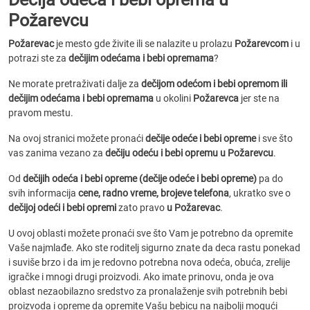
Požarevcu
Požarevac
je mesto gde živite ili se nalazite u prolazu
Požarevcom
i u
potrazi ste za
dečijim odećama i bebi opremama
?
Ne morate pretraživati dalje za
dečijom odećom i bebi opremom ili
dečijim odećama i bebi opremama
u okolini
Požarevca
jer ste na
pravom mestu.
Na ovoj stranici možete pronaći
dečije odeće i bebi opreme
i sve što
vas zanima vezano za
dečiju odeću i bebi opremu u Požarevcu
.
Od
dečijih odeća i bebi opreme (dečije odeće i bebi opreme)
pa do
svih informacija
cene, radno vreme, brojeve telefona
, ukratko sve o
dečijoj odeći i bebi opremi
zato pravo
u Požarevac
.
U ovoj oblasti možete pronaći sve što Vam je potrebno da opremite
Vaše najmlađe. Ako ste roditelj sigurno znate da deca rastu ponekad
i suviše brzo i da im je redovno potrebna nova odeća, obuća, zrelije
igračke i mnogi drugi proizvodi. Ako imate prinovu, onda je ova
oblast nezaobilazno sredstvo za pronalaženje svih potrebnih bebi
proizvoda i opreme da opremite Vašu bebicu na najbolji mogući