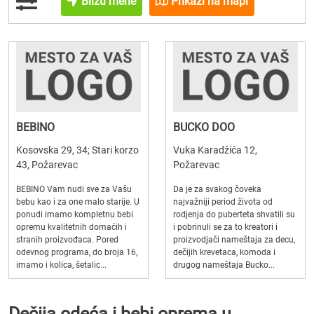
Blizu mene
Prikaži na mapi
BEBINO
BUCKO DOO
Kosovska 29, 34; Stari korzo
Vuka Karadžića 12,
43, Požarevac
Požarevac
BEBINO Vam nudi sve za Vašu
Da je za svakog čoveka
bebu kao i za one malo starije. U
najvažniji period života od
ponudi imamo kompletnu bebi
rodjenja do puberteta shvatili su
opremu kvalitetnih domaćih i
i pobrinuli se za to kreatori i
stranih proizvođaca. Pored
proizvodjači nameštaja za decu,
odevnog programa, do broja 16,
dečijih krevetaca, komoda i
imamo i kolica, šetalic...
drugog nameštaja Bucko...
Dečija odeća i bebi oprema u