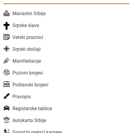
Manastiri Srbije
Srpske slave
Verski praznici
Srpski običaji
Manifestacije
Pozivni brojevi
Poštanski brojevi
Pravopis
Registarske tablice
Autokarta Srbije
Granični prelazi kamere