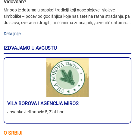
Vidovdan?
Mnogo je datuma u srpskoj tradiciji koji nose slojeve i slojeve
simbolike – počev od godišnjica koje nas sete na ratna stradanja, pa
do slava, svetaca i drugih, hrišćanima značajnih, „crvenih“ datuma....
Detaljnije...
IZDVAJAMO U AVGUSTU
VILA BOROVA I AGENCIJA MIROS
Jovanke Jeftanović 5, Zlatibor
O SRBIJI