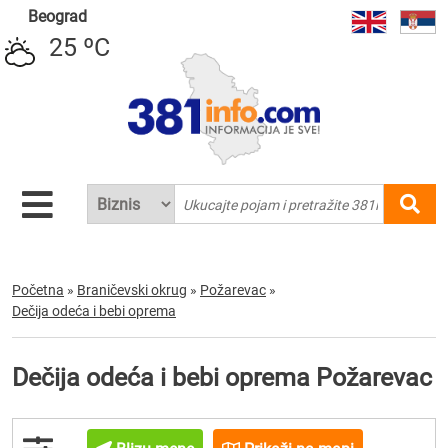
Beograd
25 ºC
Početna
»
Braničevski okrug
»
Požarevac
»
Dečija odeća i bebi oprema
Dečija odeća i bebi oprema Požarevac