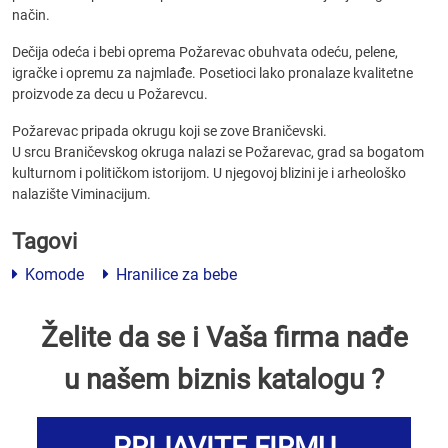
način.
Dečija odeća i bebi oprema Požarevac obuhvata odeću, pelene,
igračke i opremu za najmlađe. Posetioci lako pronalaze kvalitetne
proizvode za decu u Požarevcu.
Požarevac pripada okrugu koji se zove Braničevski.
U srcu Braničevskog okruga nalazi se Požarevac, grad sa bogatom
kulturnom i političkom istorijom. U njegovoj blizini je i arheološko
nalazište Viminacijum.
Tagovi
Komode
Hranilice za bebe
Želite da se i Vaša firma nađe
u našem biznis katalogu ?
PRIJAVITE FIRMU