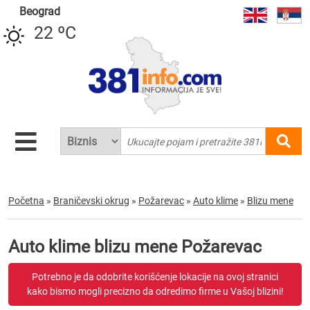
Beograd
22 ºC
Početna
»
Braničevski okrug
»
Požarevac
»
Auto klime
»
Blizu mene
Auto klime blizu mene Požarevac
Potrebno je da odobrite korišćenje lokacije na ovoj stranici
kako bismo mogli precizno da odredimo firme u Vašoj blizini!