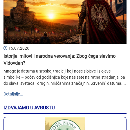
15.07.2026
Istorija, mitovi i narodna verovanja: Zbog čega slavimo
Vidovdan?
Mnogo je datuma u srpskoj tradiciji koji nose slojeve i slojeve
simbolike – počev od godišnjica koje nas sete na ratna stradanja, pa
do slava, svetaca i drugih, hrišćanima značajnih, „crvenih“ datuma....
Detaljnije...
IZDVAJAMO U AVGUSTU