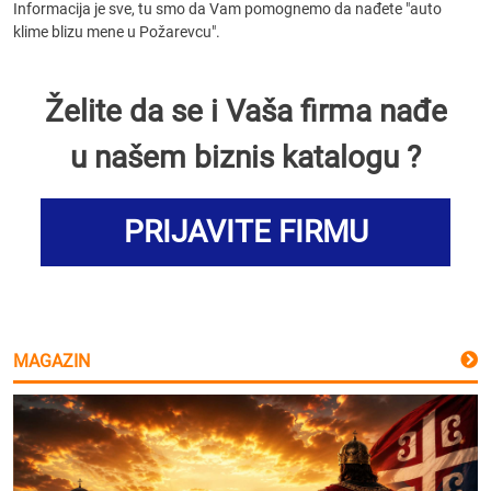
Informacija je sve, tu smo da Vam pomognemo da nađete "auto
klime blizu mene u Požarevcu".
Želite da se i Vaša firma nađe
u našem biznis katalogu ?
PRIJAVITE FIRMU
MAGAZIN