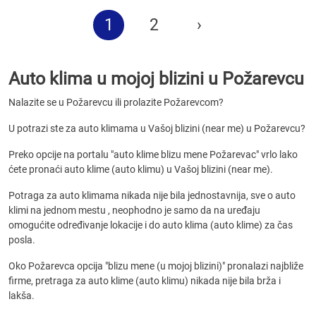
1
2
›
Auto klima u mojoj blizini u Požarevcu
Nalazite se u Požarevcu ili prolazite Požarevcom?
U potrazi ste za auto klimama u Vašoj blizini (near me) u Požarevcu?
Preko opcije na portalu "auto klime blizu mene Požarevac" vrlo lako
ćete pronaći auto klime (auto klimu) u Vašoj blizini (near me).
Potraga za auto klimama nikada nije bila jednostavnija, sve o auto
klimi na jednom mestu , neophodno je samo da na uređaju
omogućite određivanje lokacije i do auto klima (auto klime) za čas
posla.
Oko Požarevca opcija "blizu mene (u mojoj blizini)" pronalazi najbliže
firme, pretraga za auto klime (auto klimu) nikada nije bila brža i
lakša.