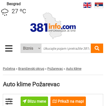
Beograd
27 ºC
Početna
»
Braničevski okrug
»
Požarevac
»
Auto klime
Auto klime Požarevac
Blizu mene
Prikaži na mapi