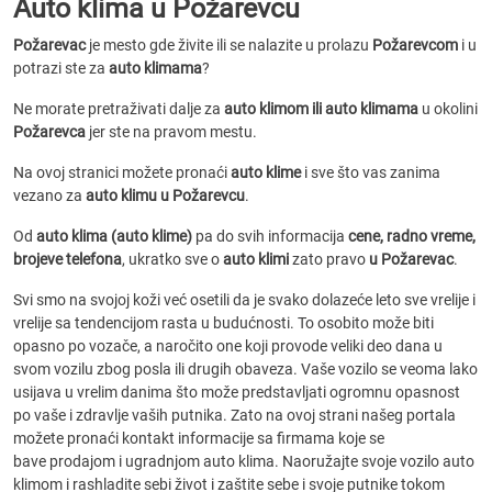
Auto klima u Požarevcu
Požarevac
je mesto gde živite ili se nalazite u prolazu
Požarevcom
i u
potrazi ste za
auto klimama
?
Ne morate pretraživati dalje za
auto klimom ili auto klimama
u okolini
Požarevca
jer ste na pravom mestu.
Na ovoj stranici možete pronaći
auto klime
i sve što vas zanima
vezano za
auto klimu u Požarevcu
.
Od
auto klima (auto klime)
pa do svih informacija
cene, radno vreme,
brojeve telefona
, ukratko sve o
auto klimi
zato pravo
u Požarevac
.
Svi smo na svojoj koži već osetili da je svako dolazeće leto sve vrelije i
vrelije sa tendencijom rasta u budućnosti. To osobito može biti
opasno po vozače, a naročito one koji provode veliki deo dana u
svom vozilu zbog posla ili drugih obaveza. Vaše vozilo se veoma lako
usijava u vrelim danima što može predstavljati ogromnu opasnost
po vaše i zdravlje vaših putnika. Zato na ovoj strani našeg portala
možete pronaći kontakt informacije sa firmama koje se
bave prodajom i ugradnjom auto klima. Naoružajte svoje vozilo auto
klimom i rashladite sebi život i zaštite sebe i svoje putnike tokom