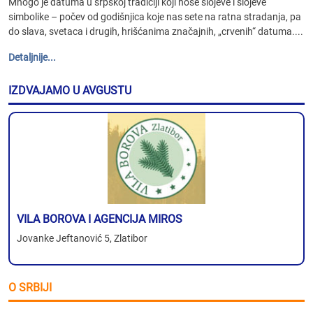
Mnogo je datuma u srpskoj tradiciji koji nose slojeve i slojeve
simbolike – počev od godišnjica koje nas sete na ratna stradanja, pa
do slava, svetaca i drugih, hrišćanima značajnih, „crvenih“ datuma....
Detaljnije...
IZDVAJAMO U AVGUSTU
VILA BOROVA I AGENCIJA MIROS
Jovanke Jeftanović 5, Zlatibor
O SRBIJI