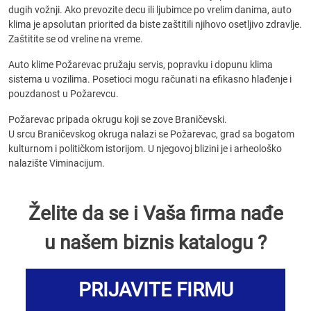
dugih vožnji. Ako prevozite decu ili ljubimce po vrelim danima, auto
klima je apsolutan priorited da biste zaštitili njihovo osetljivo zdravlje.
Zaštitite se od vreline na vreme.
Auto klime Požarevac pružaju servis, popravku i dopunu klima
sistema u vozilima. Posetioci mogu računati na efikasno hlađenje i
pouzdanost u Požarevcu.
Požarevac pripada okrugu koji se zove Braničevski.
U srcu Braničevskog okruga nalazi se Požarevac, grad sa bogatom
kulturnom i političkom istorijom. U njegovoj blizini je i arheološko
nalazište Viminacijum.
Želite da se i Vaša firma nađe
u našem biznis katalogu ?
PRIJAVITE FIRMU