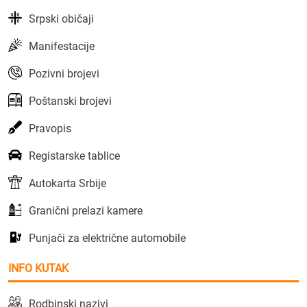
Srpski običaji
Manifestacije
Pozivni brojevi
Poštanski brojevi
Pravopis
Registarske tablice
Autokarta Srbije
Granični prelazi kamere
Punjači za električne automobile
INFO KUTAK
Rodbinski nazivi