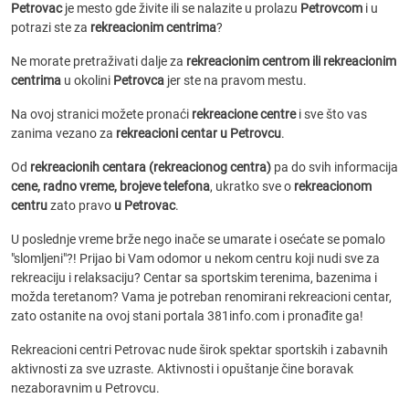
Petrovac
je mesto gde živite ili se nalazite u prolazu
Petrovcom
i u
potrazi ste za
rekreacionim centrima
?
Ne morate pretraživati dalje za
rekreacionim centrom ili rekreacionim
centrima
u okolini
Petrovca
jer ste na pravom mestu.
Na ovoj stranici možete pronaći
rekreacione centre
i sve što vas
zanima vezano za
rekreacioni centar u Petrovcu
.
Od
rekreacionih centara (rekreacionog centra)
pa do svih informacija
cene, radno vreme, brojeve telefona
, ukratko sve o
rekreacionom
centru
zato pravo
u Petrovac
.
U poslednje vreme brže nego inače se umarate i osećate se pomalo
"slomljeni"?! Prijao bi Vam odomor u nekom centru koji nudi sve za
rekreaciju i relaksaciju? Centar sa sportskim terenima, bazenima i
možda teretanom? Vama je potreban renomirani rekreacioni centar,
zato ostanite na ovoj stani portala 381info.com i pronađite ga!
Rekreacioni centri Petrovac nude širok spektar sportskih i zabavnih
aktivnosti za sve uzraste. Aktivnosti i opuštanje čine boravak
nezaboravnim u Petrovcu.