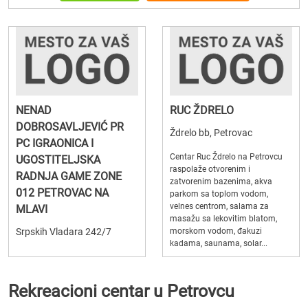
NENAD
RUC ŽDRELO
DOBROSAVLJEVIĆ PR
Ždrelo bb, Petrovac
PC IGRAONICA I
Centar Ruc Ždrelo na Petrovcu
UGOSTITELJSKA
raspolaže otvorenim i
RADNJA GAME ZONE
zatvorenim bazenima, akva
012 PETROVAC NA
parkom sa toplom vodom,
velnes centrom, salama za
MLAVI
masažu sa lekovitim blatom,
Srpskih Vladara 242/7
morskom vodom, đakuzi
kadama, saunama, solar...
Rekreacioni centar u Petrovcu