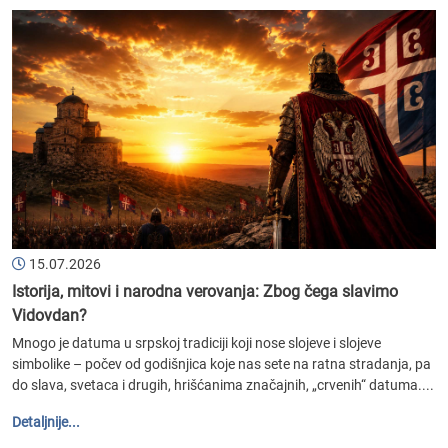
15.07.2026
Istorija, mitovi i narodna verovanja: Zbog čega slavimo
Vidovdan?
Mnogo je datuma u srpskoj tradiciji koji nose slojeve i slojeve
simbolike – počev od godišnjica koje nas sete na ratna stradanja, pa
do slava, svetaca i drugih, hrišćanima značajnih, „crvenih“ datuma....
Detaljnije...