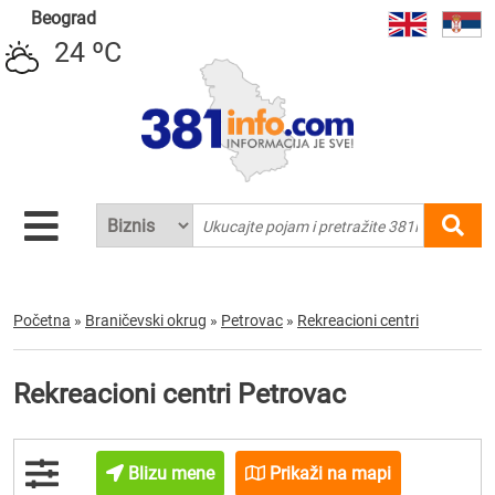
Beograd
24 ºC
Početna
»
Braničevski okrug
»
Petrovac
»
Rekreacioni centri
Rekreacioni centri Petrovac
Blizu mene
Prikaži na mapi