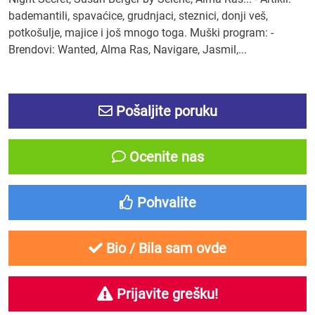
bademantili, spavaćice, grudnjaci, steznici, donji veš,
potkošulje, majice i još mnogo toga. Muški program: -
Brendovi: Wanted, Alma Ras, Navigare, Jasmil,...
Pošaljite poruku
Ocenite nas
Pohvalite
Bio / Bila sam ovde
Prijavite grešku!