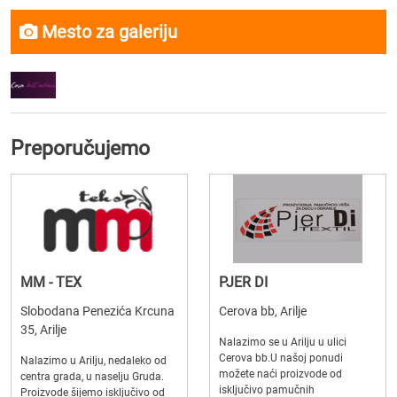
Mesto za galeriju
Preporučujemo
MM - TEX
PJER DI
Slobodana Penezića Krcuna
Cerova bb, Arilje
35, Arilje
Nalazimo se u Arilju u ulici
Cerova bb.U našoj ponudi
Nalazimo u Arilju, nedaleko od
možete naći proizvode od
centra grada, u naselju Gruda.
isključivo pamučnih
Proizvode šijemo isključivo od