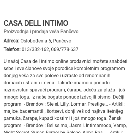
CASA DELL INTIMO
Proizvodnja i prodaja veša Pančevo
Adresa:
Oslobođenja 6, Pančevo
Telefon:
013/332-162
,
069/778-637
U našoj Casa dell intimo online prodavnici možete snabdeti
sebe i sve članove svoje porodice kompletnim programom
donjeg veša za sve polove i uzraste od renomiranih
domaćih i stranih imena. Takođe imamo u ponudi i
raznovrstan spavaći program, čarape, odeću za plažu i još
mnogo toga. Iz naše bogate ponude izdvojili bismo: Dečiji
program: - Brendovi: Sielei, Lilly, Lormar, Prestige... - Artikli:
majice, bademantili, šortsevi, donji veš od najkvalitetnijeg
pamuka, čarape, kupaći kostimi i još mnogo toga. Ženski
program: - Brendovi: Belissima, Jasmil, Intimamoda, Vamp,
Night Secret, Susan Berger by Selene, Alma Ras... - Artikli: