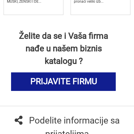
MUŠKI, ŽENSKI I DE...
pronaći veliki izb...
Želite da se i Vaša firma
nađe u našem biznis
katalogu ?
PRIJAVITE FIRMU
Podelite informacije sa
prijateljima