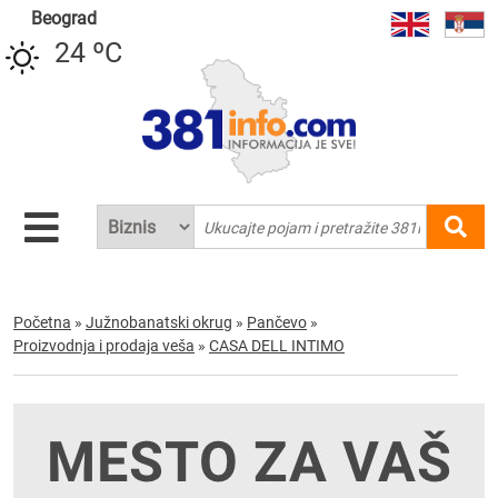
Beograd
24 ºC
Početna
»
Južnobanatski okrug
»
Pančevo
»
Proizvodnja i prodaja veša
»
CASA DELL INTIMO