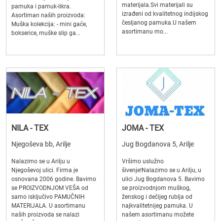
materijala.Svi materijali su
pamuka i pamuk-likra.
izrađeni od kvalitetnog indijskog
Asortiman naših proizvoda:
česljanog pamuka.U našem
Muška kolekcija: - mini gaće,
asortimanu mo...
bokserice, muške slip ga...
NILA - TEX
JOMA - TEX
Njegoševa bb, Arilje
Jug Bogdanova 5, Arilje
Nalazimo se u Arilju u
Vršimo uslužno
Njegoševoj ulici. Firma je
šivenje!Nalazimo se u Arilju, u
osnovana 2006 godine. Bavimo
ulici Jug Bogdanova 5. Bavimo
se PROIZVODNJOM VEŠA od
se proizvodnjom muškog,
samo isključivo PAMUČNIH
ženskog i dečijeg rublja od
MATERIJALA. U asortimanu
najkvalitetnijeg pamuka. U
naših proizvoda se nalazi
našem asortimanu možete