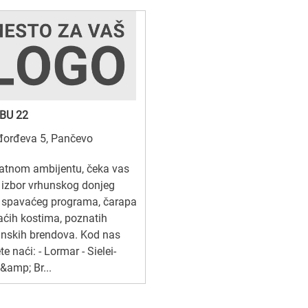
BU 22
đorđeva 5, Pančevo
jatnom ambijentu, čeka vas
i izbor vrhunskog donjeg
, spavaćeg programa, čarapa
aćih kostima, poznatih
janskih brendova. Kod nas
e naći: - Lormar - Sielei-
&amp; Br...