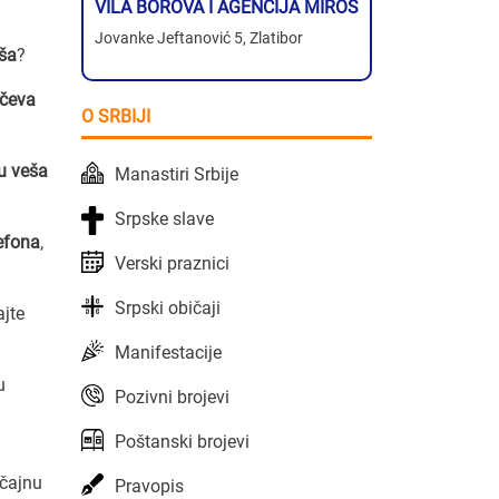
VILA BOROVA I AGENCIJA MIROS
Jovanke Jeftanović 5, Zlatibor
ša
?
čeva
O SRBIJI
ju veša
Manastiri Srbije
Srpske slave
lefona
,
Verski praznici
Srpski običaji
ajte
Manifestacije
u
Pozivni brojevi
Poštanski brojevi
ačajnu
Pravopis