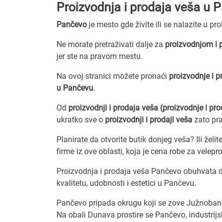
Proizvodnja i prodaja veša u 
Pančevo
je mesto gde živite ili se nalazite u pr
Ne morate pretraživati dalje za
proizvodnjom i 
jer ste na pravom mestu.
Na ovoj stranici možete pronaći
proizvodnje i p
u Pančevu
.
Od
proizvodnji i prodaja veša (proizvodnje i pr
ukratko sve o
proizvodnji i prodaji veša
zato pr
Planirate da otvorite butik donjeg veša? Ili žel
firme iz ove oblasti, koja je cena robe za velep
Proizvodnja i prodaja veša Pančevo obuhvata don
kvalitetu, udobnosti i estetici u Pančevu.
Pančevo pripada okrugu koji se zove Južnobana
Na obali Dunava prostire se Pančevo, industrijsk