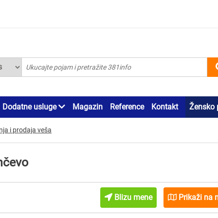
Dodatne usluge
Magazin
Reference
Kontakt
Žensko 
ja i prodaja veša
ančevo
Blizu mene
Prikaži na 