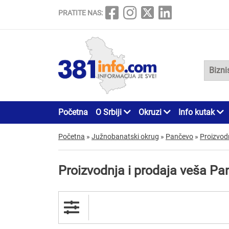
PRATITE NAS:
Početna
O Srbiji
Okruzi
Info kutak
Početna
»
Južnobanatski okrug
»
Pančevo
»
Proizvodn
Proizvodnja i prodaja veša P