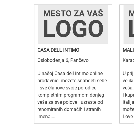
CASA DELL INTIMO
MALI
Oslobođenja 6, Pančevo
Kara
U našoj Casa dell intimo online
U pri
prodavnici možete snabdeti sebe
velik
i sve članove svoje porodice
veša
kompletnim programom donjeg
i kup
veša za sve polove i uzraste od
itali
renomiranih domaćih i stranih
možet
imena....
Love 