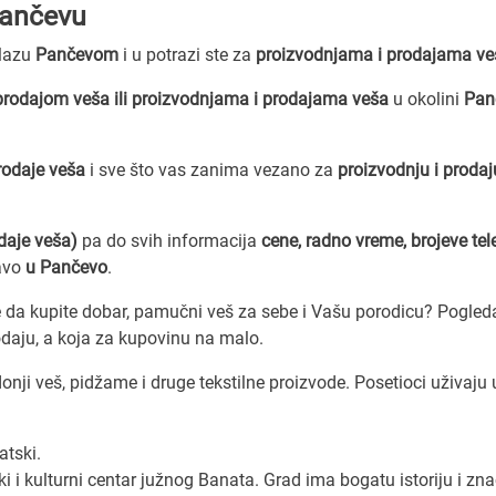
Pančevu
olazu
Pančevom
i u potrazi ste za
proizvodnjama i prodajama ve
prodajom veša ili proizvodnjama i prodajama veša
u okolini
Pan
rodaje veša
i sve što vas zanima vezano za
proizvodnju i proda
odaje veša)
pa do svih informacija
cene, radno vreme, brojeve te
avo
u Pančevo
.
ite da kupite dobar, pamučni veš za sebe i Vašu porodicu? Pogled
rodaju, a koja za kupovinu na malo.
ji veš, pidžame i druge tekstilne proizvode. Posetioci uživaju 
tski.
i i kulturni centar južnog Banata. Grad ima bogatu istoriju i zn