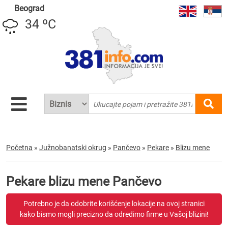
Beograd
34 ºC
Početna
»
Južnobanatski okrug
»
Pančevo
»
Pekare
»
Blizu mene
Pekare blizu mene Pančevo
Potrebno je da odobrite korišćenje lokacije na ovoj stranici
kako bismo mogli precizno da odredimo firme u Vašoj blizini!