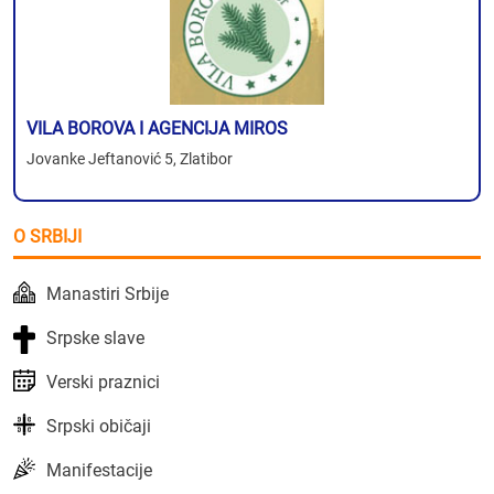
VILA BOROVA I AGENCIJA MIROS
Jovanke Jeftanović 5, Zlatibor
O SRBIJI
Manastiri Srbije
Srpske slave
Verski praznici
Srpski običaji
Manifestacije