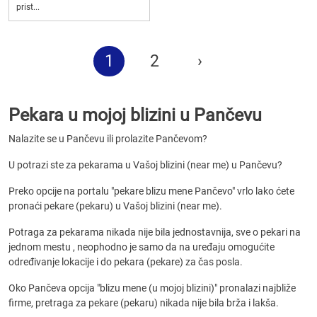
prist...
1
2
›
Pekara u mojoj blizini u Pančevu
Nalazite se u Pančevu ili prolazite Pančevom?
U potrazi ste za pekarama u Vašoj blizini (near me) u Pančevu?
Preko opcije na portalu "pekare blizu mene Pančevo" vrlo lako ćete
pronaći pekare (pekaru) u Vašoj blizini (near me).
Potraga za pekarama nikada nije bila jednostavnija, sve o pekari na
jednom mestu , neophodno je samo da na uređaju omogućite
određivanje lokacije i do pekara (pekare) za čas posla.
Oko Pančeva opcija "blizu mene (u mojoj blizini)" pronalazi najbliže
firme, pretraga za pekare (pekaru) nikada nije bila brža i lakša.