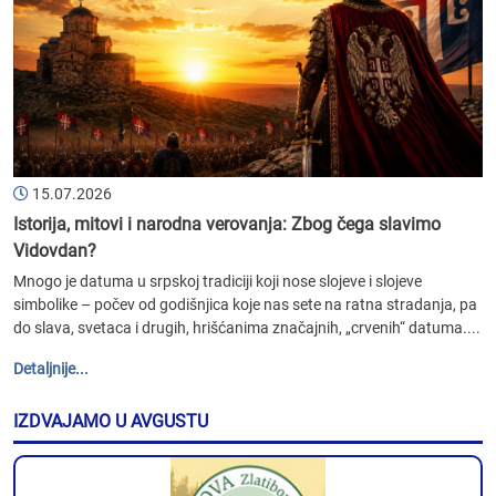
15.07.2026
Istorija, mitovi i narodna verovanja: Zbog čega slavimo
Vidovdan?
Mnogo je datuma u srpskoj tradiciji koji nose slojeve i slojeve
simbolike – počev od godišnjica koje nas sete na ratna stradanja, pa
do slava, svetaca i drugih, hrišćanima značajnih, „crvenih“ datuma....
Detaljnije...
IZDVAJAMO U AVGUSTU