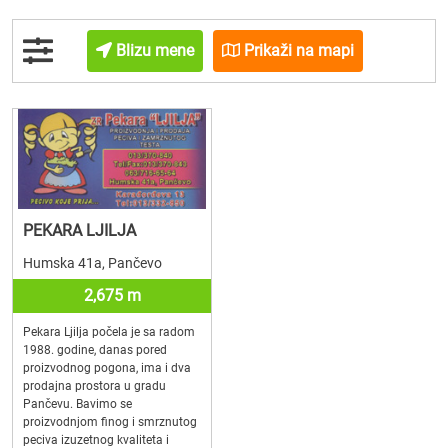
Blizu mene
Prikaži na mapi
PEKARA LJILJA
Humska 41a, Pančevo
2,675 m
Pekara Ljilja počela je sa radom
1988. godine, danas pored
proizvodnog pogona, ima i dva
prodajna prostora u gradu
Pančevu. Bavimo se
proizvodnjom finog i smrznutog
peciva izuzetnog kvaliteta i