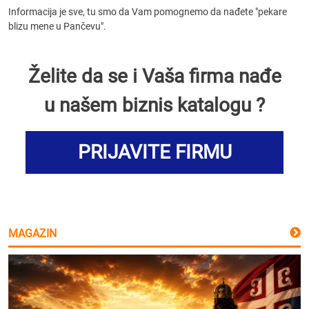
Informacija je sve, tu smo da Vam pomognemo da nađete "pekare
blizu mene u Pančevu".
Želite da se i Vaša firma nađe
u našem biznis katalogu ?
PRIJAVITE FIRMU
MAGAZIN