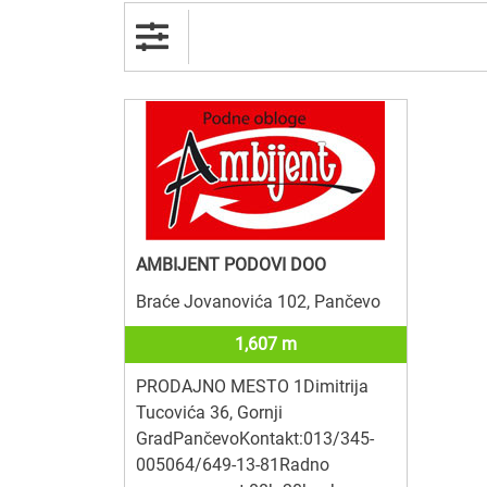
AMBIJENT PODOVI DOO
Braće Jovanovića 102, Pančevo
1,607 m
PRODAJNO MESTO 1Dimitrija
Tucovića 36, Gornji
GradPančevoKontakt:013/345-
005064/649-13-81Radno