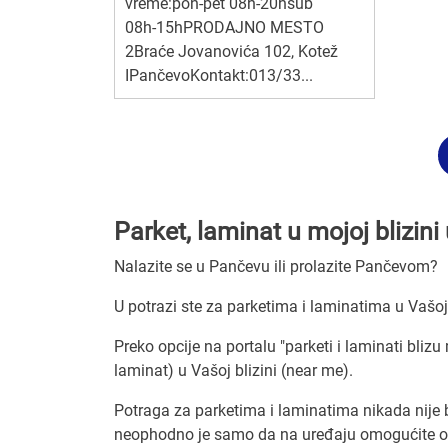
vreme:pon-pet 08h-20hsub
08h-15hPRODAJNO MESTO
2Braće Jovanovića 102, Kotež
IPančevoKontakt:013/33...
Parket, laminat u mojoj blizin
Nalazite se u Pančevu ili prolazite Pančevom?
U potrazi ste za parketima i laminatima u Vašoj
Preko opcije na portalu "parketi i laminati bliz
laminat) u Vašoj blizini (near me).
Potraga za parketima i laminatima nikada nije b
neophodno je samo da na uređaju omogućite odre