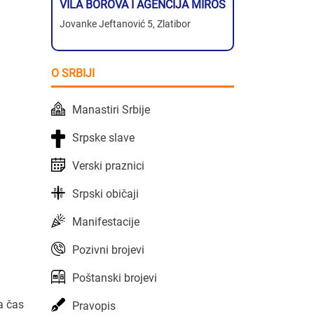
VILA BOROVA I AGENCIJA MIROS
Jovanke Jeftanović 5, Zlatibor
O SRBIJI
Manastiri Srbije
Srpske slave
Verski praznici
Srpski običaji
Manifestacije
Pozivni brojevi
Poštanski brojevi
a čas
Pravopis