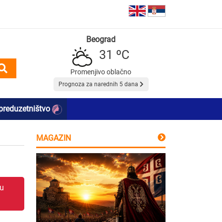
Beograd
31 ºC
Promenjivo oblačno
Prognoza za narednih 5 dana
preduzetništvo
MAGAZIN
 u