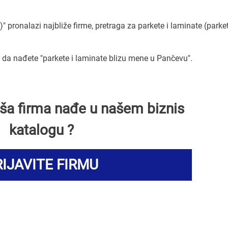
" pronalazi najbliže firme, pretraga za parkete i laminate (parket
a nađete "parkete i laminate blizu mene u Pančevu".
Vaša firma nađe u našem biznis
katalogu ?
IJAVITE FIRMU