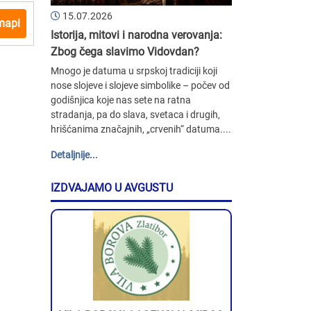
15.07.2026
mapi
Istorija, mitovi i narodna verovanja:
Zbog čega slavimo Vidovdan?
Mnogo je datuma u srpskoj tradiciji koji
nose slojeve i slojeve simbolike – počev od
godišnjica koje nas sete na ratna
stradanja, pa do slava, svetaca i drugih,
hrišćanima značajnih, „crvenih“ datuma....
Detaljnije...
IZDVAJAMO U AVGUSTU