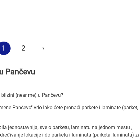
1
2
›
i u Pančevu
 blizini (near me) u Pančevu?
u mene Pančevo" vrlo lako ćete pronaći parkete i laminate (parket,
ila jednostavnija, sve o parketu, laminatu na jednom mestu ,
đivanje lokacije i do parketa i laminata (parketa, laminata) z