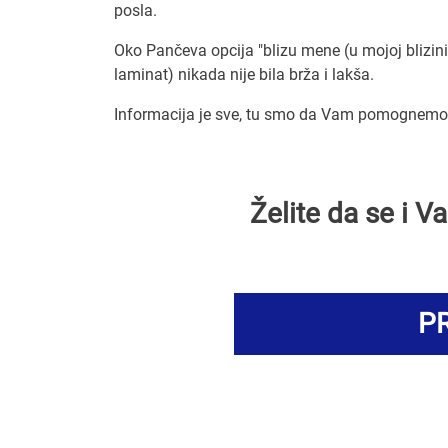
posla.
Oko Pančeva opcija "blizu mene (u mojoj blizini)
laminat) nikada nije bila brža i lakša.
Informacija je sve, tu smo da Vam pomognemo d
Želite da se i 
PR