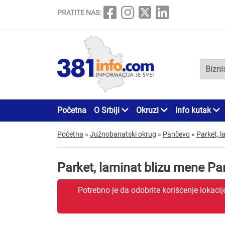
PRATITE NAS:
Početna
O Srbiji
Okruzi
Info kutak
Početna
»
Južnobanatski okrug
»
Pančevo
»
Parket, l
Parket, laminat blizu mene P
Potrebno je da odobrite korišćenje lokaci