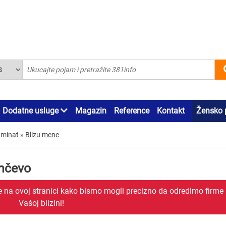
Dodatne usluge
Magazin
Reference
Kontakt
Žensko 
aminat
»
Blizu mene
ančevo
je na ovoj stranici kako bismo mogli precizno da odredimo firme
Vašoj blizini!