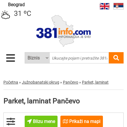
Beograd
31 ºC
Početna
»
Južnobanatski okrug
»
Pančevo
»
Parket, laminat
Parket, laminat Pančevo
Blizu mene
Prikaži na mapi