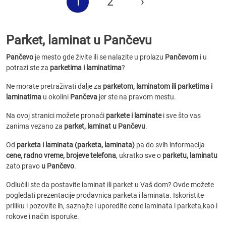
1
2
›
Parket, laminat u Pančevu
Pančevo
je mesto gde živite ili se nalazite u prolazu
Pančevom
i u
potrazi ste za
parketima i laminatima
?
Ne morate pretraživati dalje za
parketom, laminatom ili parketima i
laminatima
u okolini
Pančeva
jer ste na pravom mestu.
Na ovoj stranici možete pronaći
parkete i laminate
i sve što vas
zanima vezano za
parket, laminat u Pančevu
.
Od
parketa i laminata (parketa, laminata)
pa do svih informacija
cene, radno vreme, brojeve telefona
, ukratko sve o
parketu, laminatu
zato pravo
u Pančevo
.
Odlučili ste da postavite laminat ili parket u Vaš dom? Ovde možete
pogledati prezentacije prodavnica parketa i laminata. Iskoristite
priliku i pozovite ih, saznajte i uporedite cene laminata i parketa,kao i
rokove i način isporuke.