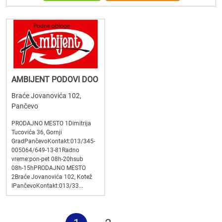
AMBIJENT PODOVI DOO
Braće Jovanovića 102,
Pančevo
PRODAJNO MESTO 1Dimitrija
Tucovića 36, Gornji
GradPančevoKontakt:013/345-
005064/649-13-81Radno
vreme:pon-pet 08h-20hsub
08h-15hPRODAJNO MESTO
2Braće Jovanovića 102, Kotež
IPančevoKontakt:013/33...