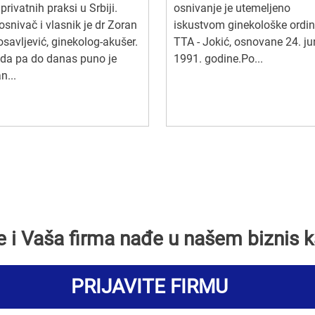
 privatnih praksi u Srbiji.
osnivanje je utemeljeno
osnivač i vlasnik je dr Zoran
iskustvom ginekološke ordin
savljević, ginekolog-akušer.
TTA - Jokić, osnovane 24. j
da pa do danas puno je
1991. godine.Po...
n...
se i Vaša firma nađe u našem biznis k
PRIJAVITE FIRMU