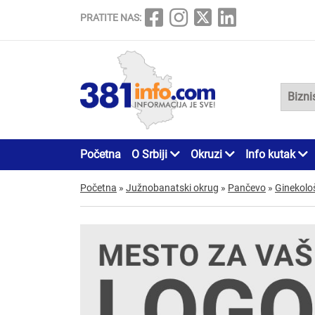
PRATITE NAS:
Početna
O Srbiji
Okruzi
Info kutak
Početna
»
Južnobanatski okrug
»
Pančevo
»
Ginekološ