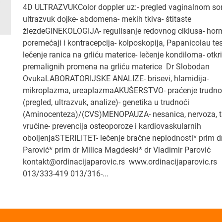
4D ULTRAZVUKColor doppler uz:- pregled vaginalnom s
ultrazvuk dojke- abdomena- mekih tkiva- štitaste
žlezdeGINEKOLOGIJA- regulisanje redovnog ciklusa- hor
poremećaji i kontracepcija- kolposkopija, Papanicolau tes
lečenje ranica na grliću materice- lečenje kondiloma- otkr
premalignih promena na grliću materice Dr Slobodan
OvukaLABORATORIJSKE ANALIZE- brisevi, hlamidija-
mikroplazma, ureaplazmaAKUŠERSTVO- praćenje trudno
(pregled, ultrazvuk, analize)- genetika u trudnoći
(Aminocenteza)/(CVS)MENOPAUZA- nesanica, nervoza, t
vrućine- prevencija osteoporoze i kardiovaskularnih
oboljenjaSTERILITET- lečenje bračne neplodnosti* prim d
Parović* prim dr Milica Magdeski* dr Vladimir Parović
kontakt@ordinacijaparovic.rs www.ordinacijaparovic.rs
013/333-419 013/316-...