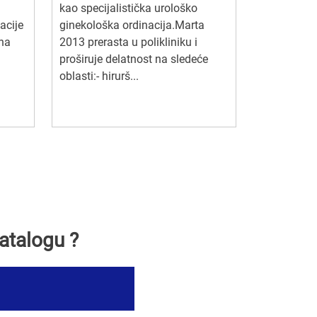
kao specijalistička urološko
acije
ginekološka ordinacija.Marta
una
2013 prerasta u polikliniku i
proširuje delatnost na sledeće
oblasti:- hirurš...
atalogu ?