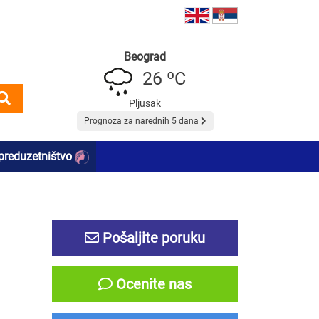
Beograd
26 ºC
Pljusak
Prognoza za narednih 5 dana
preduzetništvo
Pošaljite poruku
Ocenite nas