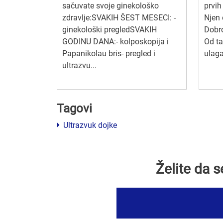
sačuvate svoje ginekološko
prvih
zdravlje:SVAKIH ŠEST MESECI: -
Njen 
ginekološki pregledSVAKIH
Dobro
GODINU DANA:- kolposkopija i
Od ta
Papanikolau bris- pregled i
ulaga
ultrazvu...
Tagovi
Ultrazvuk dojke
Želite da 