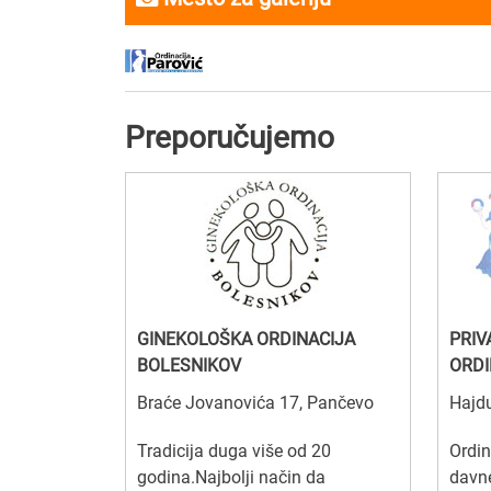
Preporučujemo
GINEKOLOŠKA ORDINACIJA
PRIV
BOLESNIKOV
ORDI
Braće Jovanovića 17, Pančevo
Hajdu
Tradicija duga više od 20
Ordi
godina.Najbolji način da
davne