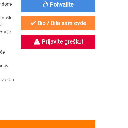
Pohvalite
ondom-
monski
Bio / Bila sam ovde
t-
ivanje
Prijavite grešku!
će
alasi
r Zoran