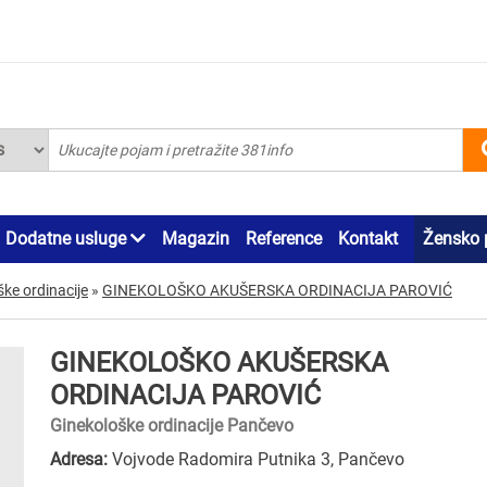
Dodatne usluge
Magazin
Reference
Kontakt
Žensko 
ke ordinacije
»
GINEKOLOŠKO AKUŠERSKA ORDINACIJA PAROVIĆ
GINEKOLOŠKO AKUŠERSKA
ORDINACIJA PAROVIĆ
Ginekološke ordinacije Pančevo
Adresa:
Vojvode Radomira Putnika 3, Pančevo