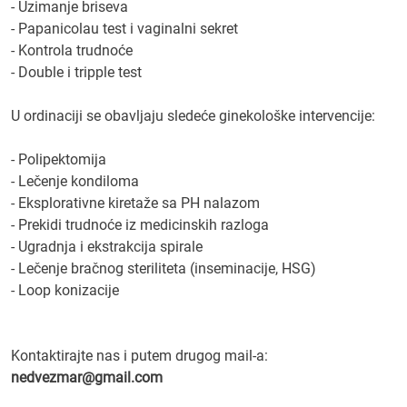
- Uzimanje briseva
- Papanicolau test i vaginalni sekret
- Kontrola trudnoće
- Double i tripple test
U ordinaciji se obavljaju sledeće ginekološke intervencije:
- Polipektomija
- Lečenje kondiloma
- Eksplorativne kiretaže sa PH nalazom
- Prekidi trudnoće iz medicinskih razloga
- Ugradnja i ekstrakcija spirale
- Lečenje bračnog steriliteta (inseminacije, HSG)
- Loop konizacije
Kontaktirajte nas i putem drugog mail-a:
nedvezmar@gmail.com