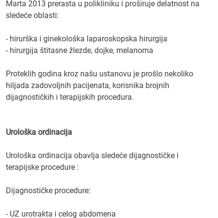
Marta 2013 prerasta u polikliniku i proširuje delatnost na
sledeće oblasti:
- hirurška i ginekološka laparoskopska hirurgija
- hirurgija štitasne žlezde, dojke, melanoma
Proteklih godina kroz našu ustanovu je prošlo nekoliko
hiljada zadovoljnih pacijenata, korisnika brojnih
dijagnostičkih i terapijskih procedura.
Urološka ordinacija
Urološka ordinacija obavlja sledeće dijagnostičke i
terapijske procedure :
Dijagnostičke procedure:
- UZ urotrakta i celog abdomena