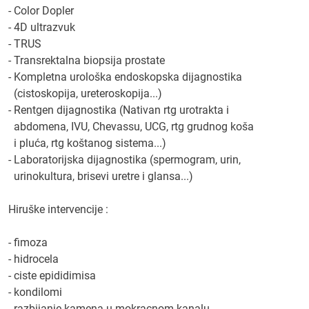
- Color Dopler
- 4D ultrazvuk
- TRUS
- Transrektalna biopsija prostate
- Kompletna urološka endoskopska dijagnostika
(cistoskopija, ureteroskopija...)
- Rentgen dijagnostika (Nativan rtg urotrakta i
abdomena, IVU, Chevassu, UCG, rtg grudnog koša
i pluća, rtg koštanog sistema...)
- Laboratorijska dijagnostika (spermogram, urin,
urinokultura, brisevi uretre i glansa...)
Hiruške intervencije :
- fimoza
- hidrocela
- ciste epididimisa
- kondilomi
- razbijanje kamena u mokracnom kanalu