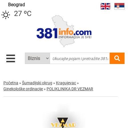
Beograd
27 ºC
Početna
»
Šumadijski okrug
»
Kragujevac
»
Ginekološke ordinacije
»
POLIKLINIKA DR VEZMAR