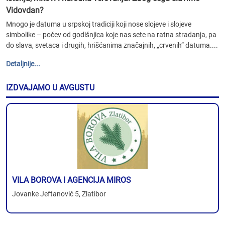
Vidovdan?
Mnogo je datuma u srpskoj tradiciji koji nose slojeve i slojeve
simbolike – počev od godišnjica koje nas sete na ratna stradanja, pa
do slava, svetaca i drugih, hrišćanima značajnih, „crvenih“ datuma....
Detaljnije...
IZDVAJAMO U AVGUSTU
VILA BOROVA I AGENCIJA MIROS
Jovanke Jeftanović 5, Zlatibor