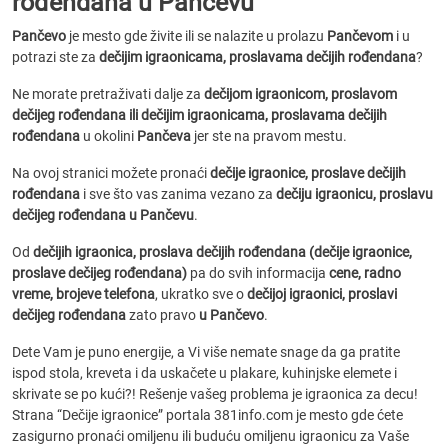
rođendana u Pančevu
Pančevo
je mesto gde živite ili se nalazite u prolazu
Pančevom
i u
potrazi ste za
dečijim igraonicama, proslavama dečijih rođendana
?
Ne morate pretraživati dalje za
dečijom igraonicom, proslavom
dečijeg rođendana ili dečijim igraonicama, proslavama dečijih
rođendana
u okolini
Pančeva
jer ste na pravom mestu.
Na ovoj stranici možete pronaći
dečije igraonice, proslave dečijih
rođendana
i sve što vas zanima vezano za
dečiju igraonicu, proslavu
dečijeg rođendana u Pančevu
.
Od
dečijih igraonica, proslava dečijih rođendana (dečije igraonice,
proslave dečijeg rođendana)
pa do svih informacija
cene, radno
vreme, brojeve telefona
, ukratko sve o
dečijoj igraonici, proslavi
dečijeg rođendana
zato pravo
u Pančevo
.
Dete Vam je puno energije, a Vi više nemate snage da ga pratite
ispod stola, kreveta i da uskačete u plakare, kuhinjske elemete i
skrivate se po kući?! Rešenje vašeg problema je igraonica za decu!
Strana “Dečije igraonice” portala 381info.com je mesto gde ćete
zasigurno pronaći omiljenu ili buduću omiljenu igraonicu za Vaše