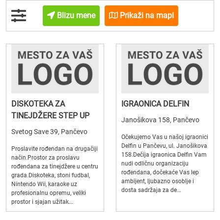
Blizu mene
Prikaži na mapi
DISKOTEKA ZA
IGRAONICA DELFIN
TINEJDŽERE STEP UP
Janošikova 158, Pančevo
Svetog Save 39, Pančevo
Očekujemo Vas u našoj igraonici
Delfin u Pančevu, ul. Janošikova
Proslavite rođendan na drugačiji
158.Dečija igraonica Delfin Vam
način.Prostor za proslavu
nudi odličnu organizaciju
rođendana za tinejdžere u centru
rođendana, dočekaće Vas lep
grada.Diskoteka, stoni fudbal,
ambijent, ljubazno osoblje i
Nintendo Wii, karaoke uz
dosta sadržaja za de...
profesionalnu opremu, veliki
prostor i sjajan užitak...