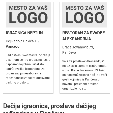
IGRAONICA NEPTUN
RESTORAN ZA SVADBE
ALEKSANDRIJA
Kej Radoja Dakića 15,
Pančevo
Braće Jovanović 73,
Pančevo
Jedinstveni svet mašte lociran je
u samom centru grada, na reci, u
Sala za proslave "Aleksandrija"
neposrednoj blizini šetališta i
nalazi se u samom centru grada,
sadrži sve što je potrebno za
u ulici Braće Jovanović 73, tako
organizaciju nezaboravne
da nas možete lako naći, a i Vaši
rođendanske zabave:- adekvatni
gosti koji nisu iz Pančeva.U
parking prostor...
novom i prelepom prostoru
organizujemo s...
Dečija igraonica, proslava dečijeg