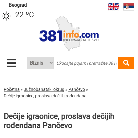
Beograd
22 ºC
Početna
»
Južnobanatski okrug
»
Pančevo
»
Dečije igraonice, proslava dečijih rođendana
Dečije igraonice, proslava dečijih
rođendana Pančevo