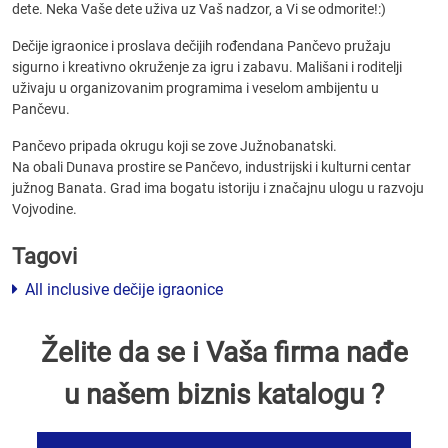
dete. Neka Vaše dete uživa uz Vaš nadzor, a Vi se odmorite!:)
Dečije igraonice i proslava dečijih rođendana Pančevo pružaju
sigurno i kreativno okruženje za igru i zabavu. Mališani i roditelji
uživaju u organizovanim programima i veselom ambijentu u
Pančevu.
Pančevo pripada okrugu koji se zove Južnobanatski.
Na obali Dunava prostire se Pančevo, industrijski i kulturni centar
južnog Banata. Grad ima bogatu istoriju i značajnu ulogu u razvoju
Vojvodine.
Tagovi
All inclusive dečije igraonice
Želite da se i Vaša firma nađe
u našem biznis katalogu ?