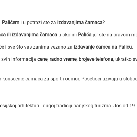
u
Palićem
i u potrazi ste za
izdavanjima čamaca
?
ca ili izdavanjima čamaca
u okolini
Palića
jer ste na pravom me
ce
i sve što vas zanima vezano za
izdavanje čamca na Paliću
.
 svih informacija
cene, radno vreme, brojeve telefona
, ukratko s
 korišćenje čamaca za sport i odmor. Posetioci uživaju u slob
.
sijskoj arhitekturi i dugoj tradiciji banjskog turizma. Još od 19.