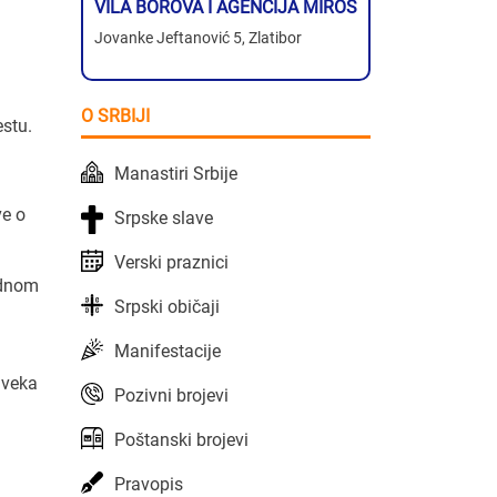
VILA BOROVA I AGENCIJA MIROS
Jovanke Jeftanović 5, Zlatibor
O SRBIJI
stu.
Manastiri Srbije
ve o
Srpske slave
Verski praznici
odnom
Srpski običaji
Manifestacije
 veka
Pozivni brojevi
Poštanski brojevi
Pravopis