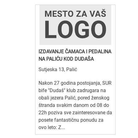
IZDAVANJE ČAMACA I PEDALINA
NA PALIĆU KOD DUDAŠA
Sutjeska 13, Palić
Nakon 27 godina postojanja, SUR
bife "Dudaš" klub zadrugara na
obali jezera Palić, pored ženskog
štranda svakim danom od 08 do
22h poziva sve zainteresovane da
posete fantastičnu ponudu za
ovo leto: Z...