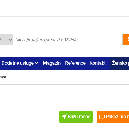
Dodatne usluge
Magazin
Reference
Kontakt
Žensko 
maca
Blizu mene
Prikaži na 