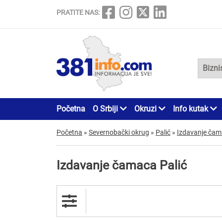
PRATITE NAS:
Početna
O Srbiji
Okruzi
Info kutak
Početna
»
Severnobački okrug
»
Palić
»
Izdavanje ča
Izdavanje čamaca Palić