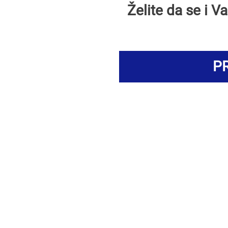
Želite da se i 
PR