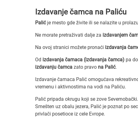
Izdavanje čamca na Paliću
Palić
je mesto gde živite ili se nalazite u prolaz
Ne morate pretraživati dalje za
izdavanjem čam
Na ovoj stranici možete pronaći
izdavanja čam
Od
izdavanja čamaca (izdavanja čamca)
pa do
izdavanju čamca
zato pravo
na Palić
.
Izdavanje čamaca Palić omogućava rekreativno
vremenu i aktivnostima na vodi na Paliću.
Palić pripada okrugu koji se zove Severnobački
Smešten uz obalu jezera, Palić je poznat po sece
privlači posetioce iz cele Evrope.