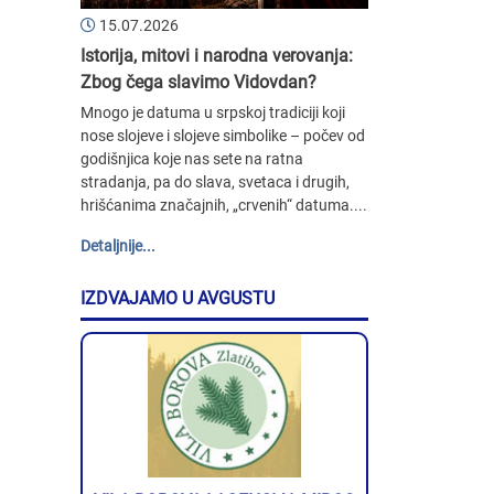
15.07.2026
Istorija, mitovi i narodna verovanja:
Zbog čega slavimo Vidovdan?
Mnogo je datuma u srpskoj tradiciji koji
nose slojeve i slojeve simbolike – počev od
godišnjica koje nas sete na ratna
stradanja, pa do slava, svetaca i drugih,
hrišćanima značajnih, „crvenih“ datuma....
Detaljnije...
IZDVAJAMO U AVGUSTU