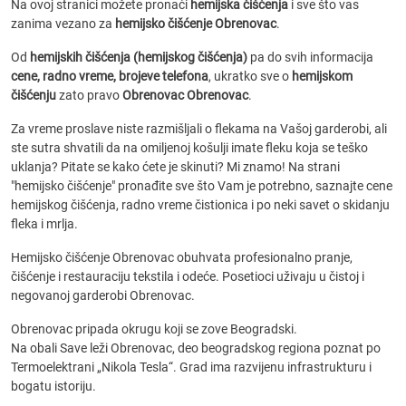
Na ovoj stranici možete pronaći
hemijska čišćenja
i sve što vas
zanima vezano za
hemijsko čišćenje Obrenovac
.
Od
hemijskih čišćenja (hemijskog čišćenja)
pa do svih informacija
cene, radno vreme, brojeve telefona
, ukratko sve o
hemijskom
čišćenju
zato pravo
Obrenovac Obrenovac
.
Za vreme proslave niste razmišljali o flekama na Vašoj garderobi, ali
ste sutra shvatili da na omiljenoj košulji imate fleku koja se teško
uklanja? Pitate se kako ćete je skinuti? Mi znamo! Na strani
"hemijsko čišćenje" pronađite sve što Vam je potrebno, saznajte cene
hemijskog čišćenja, radno vreme čistionica i po neki savet o skidanju
fleka i mrlja.
Hemijsko čišćenje Obrenovac obuhvata profesionalno pranje,
čišćenje i restauraciju tekstila i odeće. Posetioci uživaju u čistoj i
negovanoj garderobi Obrenovac.
Obrenovac pripada okrugu koji se zove Beogradski.
Na obali Save leži Obrenovac, deo beogradskog regiona poznat po
Termoelektrani „Nikola Tesla“. Grad ima razvijenu infrastrukturu i
bogatu istoriju.