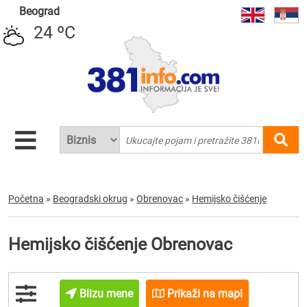
Beograd
24 ºC
Početna
»
Beogradski okrug
»
Obrenovac
»
Hemijsko čišćenje
Hemijsko čišćenje Obrenovac
Blizu mene
Prikaži na mapi