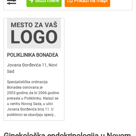
Blizu mene
Prikaži na mapi
POLIKLINIKA BONADEA
Jovana Đorđevića 11, Novi
Sad
Specijalistička ordinacija
Bonadea osnovana je
2003.godine, da bi 2006.godine
prerasla u Polikliniku. Nalazi se
u centru Novog Sada, u ulici
Jovana Đorđevića broj 11. U
poliklinici se obavljaju specij...
Ginekološka endokrinologija u Novom