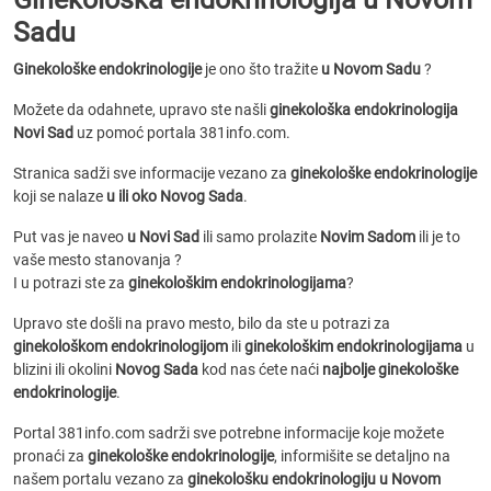
Sadu
Ginekološke endokrinologije
je ono što tražite
u Novom Sadu
?
Možete da odahnete, upravo ste našli
ginekološka endokrinologija
Novi Sad
uz pomoć portala 381info.com.
Stranica sadži sve informacije vezano za
ginekološke endokrinologije
koji se nalaze
u ili oko Novog Sada
.
Put vas je naveo
u Novi Sad
ili samo prolazite
Novim Sadom
ili je to
vaše mesto stanovanja ?
I u potrazi ste za
ginekološkim endokrinologijama
?
Upravo ste došli na pravo mesto, bilo da ste u potrazi za
ginekološkom endokrinologijom
ili
ginekološkim endokrinologijama
u
blizini ili okolini
Novog Sada
kod nas ćete naći
najbolje ginekološke
endokrinologije
.
Portal 381info.com sadrži sve potrebne informacije koje možete
pronaći za
ginekološke endokrinologije
, informišite se detaljno na
našem portalu vezano za
ginekološku endokrinologiju u Novom