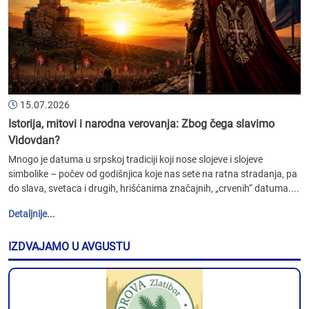
15.07.2026
Istorija, mitovi i narodna verovanja: Zbog čega slavimo
Vidovdan?
Mnogo je datuma u srpskoj tradiciji koji nose slojeve i slojeve
simbolike – počev od godišnjica koje nas sete na ratna stradanja, pa
do slava, svetaca i drugih, hrišćanima značajnih, „crvenih“ datuma....
Detaljnije...
IZDVAJAMO U AVGUSTU