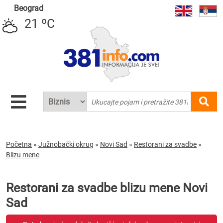
Beograd
21 ºC
Početna
»
Južnobački okrug
»
Novi Sad
»
Restorani za svadbe
»
Blizu mene
Restorani za svadbe blizu mene Novi
Sad