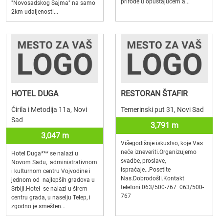
prirode u opuštajućem a...
"Novosadskog Sajma" na samo
2km udaljenosti...
HOTEL DUGA
RESTORAN ŠTAFIR
Ćirila i Metodija 11a, Novi
Temerinski put 31, Novi Sad
Sad
3,791 m
3,047 m
Višegodišnje iskustvo, koje Vas
neće izneveriti.Organizujemo
Hotel Duga*** se nalazi u
svadbe, proslave,
Novom Sadu, administrativnom
ispraćaje...Posetite
i kulturnom centru Vojvodine i
Nas.Dobrodošli.Kontakt
jednom od najlepših gradova u
telefoni:063/500-767 063/500-
Srbiji.Hotel se nalazi u širem
767
centru grada, u naselju Telep, i
zgodno je smešten...