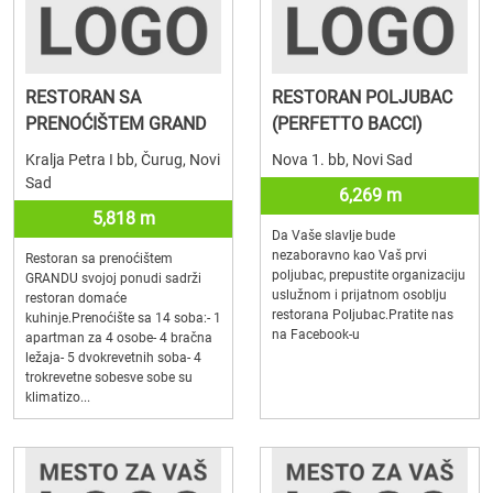
RESTORAN SA
RESTORAN POLJUBAC
PRENOĆIŠTEM GRAND
(PERFETTO BACCI)
Kralja Petra I bb, Čurug, Novi
Nova 1. bb, Novi Sad
Sad
6,269 m
5,818 m
Da Vaše slavlje bude
nezaboravno kao Vaš prvi
Restoran sa prenoćištem
poljubac, prepustite organizaciju
GRANDU svojoj ponudi sadrži
uslužnom i prijatnom osoblju
restoran domaće
restorana Poljubac.Pratite nas
kuhinje.Prenoćište sa 14 soba:- 1
na Facebook-u
apartman za 4 osobe- 4 bračna
ležaja- 5 dvokrevetnih soba- 4
trokrevetne sobesve sobe su
klimatizo...