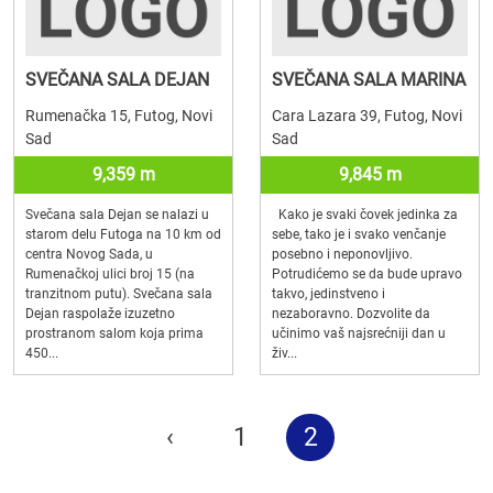
SVEČANA SALA DEJAN
SVEČANA SALA MARINA
Rumenačka 15, Futog, Novi
Cara Lazara 39, Futog, Novi
Sad
Sad
9,359 m
9,845 m
Svečana sala Dejan se nalazi u
Kako je svaki čovek jedinka za
starom delu Futoga na 10 km od
sebe, tako je i svako venčanje
centra Novog Sada, u
posebno i neponovljivo.
Rumenačkoj ulici broj 15 (na
Potrudićemo se da bude upravo
tranzitnom putu). Svečana sala
takvo, jedinstveno i
Dejan raspolaže izuzetno
nezaboravno. Dozvolite da
prostranom salom koja prima
učinimo vaš najsrećniji dan u
450...
živ...
‹
1
2