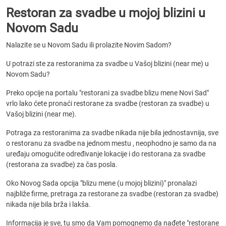
Restoran za svadbe u mojoj blizini u
Novom Sadu
Nalazite se u Novom Sadu ili prolazite Novim Sadom?
U potrazi ste za restoranima za svadbe u Vašoj blizini (near me) u
Novom Sadu?
Preko opcije na portalu "restorani za svadbe blizu mene Novi Sad"
vrlo lako ćete pronaći restorane za svadbe (restoran za svadbe) u
Vašoj blizini (near me).
Potraga za restoranima za svadbe nikada nije bila jednostavnija, sve
o restoranu za svadbe na jednom mestu , neophodno je samo da na
uređaju omogućite određivanje lokacije i do restorana za svadbe
(restorana za svadbe) za čas posla.
Oko Novog Sada opcija "blizu mene (u mojoj blizini)" pronalazi
najbliže firme, pretraga za restorane za svadbe (restoran za svadbe)
nikada nije bila brža i lakša.
Informacija je sve, tu smo da Vam pomognemo da nađete "restorane