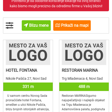
Potrebno je da odobrite korišćenje lokacije na ovoj stranici
kako bismo mogli precizno da odredimo firme u Vašoj blizini!
Blizu mene
Prikaži na mapi
HOTEL FONTANA
RESTORAN MARINA
Nikole Pašića 27, Novi Sad
Trg Mladenaca 4, Novi Sad
331 m
488 m
U samom centru Novog Sada
Restoran MARINASigurno
pronaćićete hotel Fontana,
najupečatljiviji i najlepši objekat
smešten u ulici Nikole Pašića,
na Trgu Mladenaca je
blizu brojnih istorijskih atrakcija,
Adamovićeva palata, podignuta