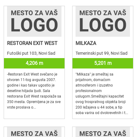
RESTORAN EXIT WEST
MILKAZA
Futoški put 103, Novi Sad
Temerinski put 99, Novi Sad
4,206 m
5,201 m
-Restoran Exit West svečano je
"Milkaza" je smeštaj sa
otvoren 11-tog avgusta 2007.
prijatnom, domaćom
godine i kao takav ugostio je
atmosferom i izuzetno
desetine hiljada ljudi. Sala
profesionalnom
restorana Exit West raspolaže sa
uslugom.Smeštajni kapacitet
350 mesta. Opremljena je za sve
ovog trospratnog objekta broji
vrste proslava o...
200 ležajeva u 44 sobe, a tip
soba varira od dvokrevetnih i t...