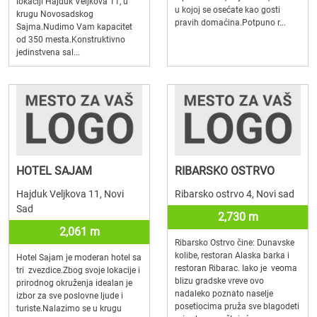
lokaciji Hajduk Veljkova 11, u
u kojoj se osećate kao gosti
krugu Novosadskog
pravih domaćina.Potpuno r...
Sajma.Nudimo Vam kapacitet
od 350 mesta.Konstruktivno
jedinstvena sal...
HOTEL SAJAM
RIBARSKO OSTRVO
Hajduk Veljkova 11, Novi
Ribarsko ostrvo 4, Novi sad
Sad
2,730 m
2,061 m
Ribarsko Ostrvo čine: Dunavske
kolibe, restoran Alaska barka i
Hotel Sajam je moderan hotel sa
restoran Ribarac. Iako je veoma
tri zvezdice.Zbog svoje lokacije i
blizu gradske vreve ovo
prirodnog okruženja idealan je
nadaleko poznato naselje
izbor za sve poslovne ljude i
posetiocima pruža sve blagodeti
turiste.Nalazimo se u krugu