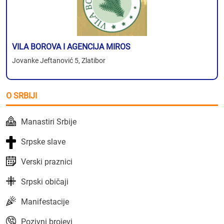
VILA BOROVA I AGENCIJA MIROS
Jovanke Jeftanović 5, Zlatibor
O SRBIJI
Manastiri Srbije
Srpske slave
Verski praznici
Srpski običaji
Manifestacije
Pozivni brojevi