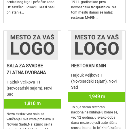
centralnog trga i pešačke zone.
1911. godine kao prva
Uz savršenu lokaciju krasi nas i
novosadska trospratnica. Na
prijatan e...
tom mestu danas se nalazi
restoran MARIN...
SALA ZA SVADBE
RESTORAN KNIN
ZLATNA DVORANA
Hajduk Veljkova 11
(Novosadski sajam), Novi
Hajduk Veljkova 11
Sad
(Novosadski sajam), Novi
Sad
1,949 m
1,810 m
To nije samo restoran
nacionalne kuhinje u kome se,
Nova eksluzivna sala za
već 12 godina, u svako doba
venčanje i sve vrste proslava u
dana može pojesti autentična
Novom Sadu.Nalazimo se na
srpska hrana, to je ''Knin'', kafana