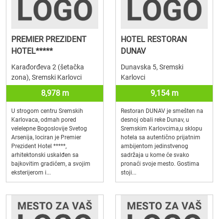
PREMIER PREZIDENT
HOTEL RESTORAN
HOTEL*****
DUNAV
Karađorđeva 2 (šetačka
Dunavska 5, Sremski
zona), Sremski Karlovci
Karlovci
8,978 m
9,154 m
U strogom centru Sremskih
Restoran DUNAV je smešten na
Karlovaca, odmah pored
desnoj obali reke Dunav, u
velelepne Bogoslovije Svetog
Sremskim Karlovcima,u sklopu
Arsenija, lociran je Premier
hotela sa autentično prijatnim
Prezident Hotel *****,
ambijentom jedinstvenog
arhitektonski uskalđen sa
sadržaja u kome će svako
bajkovitim gradićem, a svojim
pronaći svoje mesto. Gostima
eksterijerom i...
stoji...