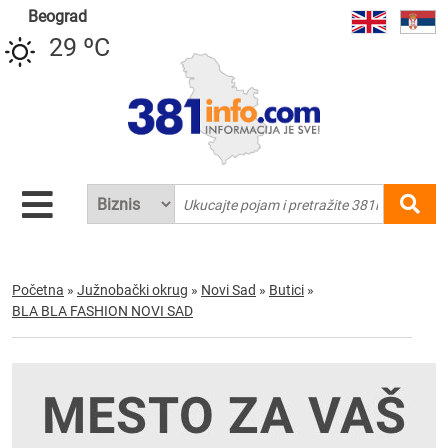
Beograd
29 ºC
Početna
»
Južnobački okrug
»
Novi Sad
»
Butici
»
BLA BLA FASHION NOVI SAD