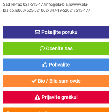
SadTel-fax 021-513-477info@bla-bla.rswww.bla-
bla.co.rs063/525-521062/847-19-52021/513-477
Pošaljite poruku
Ocenite nas
Pohvalite
Bio / Bila sam ovde
Prijavite grešku!