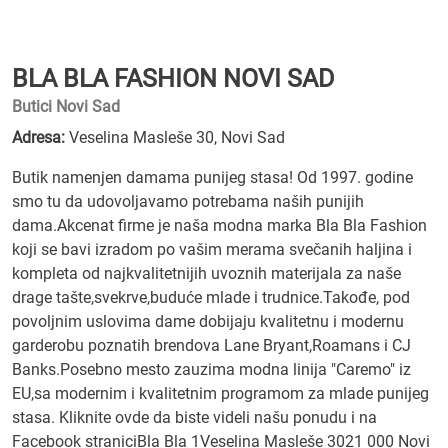
BLA BLA FASHION NOVI SAD
Butici Novi Sad
Adresa:
Veselina Masleše 30, Novi Sad
Butik namenjen damama punijeg stasa! Od 1997. godine
smo tu da udovoljavamo potrebama naših punijih
dama.Akcenat firme je naša modna marka Bla Bla Fashion
koji se bavi izradom po vašim merama svečanih haljina i
kompleta od najkvalitetnijih uvoznih materijala za naše
drage tašte,svekrve,buduće mlade i trudnice.Takođe, pod
povoljnim uslovima dame dobijaju kvalitetnu i modernu
garderobu poznatih brendova Lane Bryant,Roamans i CJ
Banks.Posebno mesto zauzima modna linija "Caremo" iz
EU,sa modernim i kvalitetnim programom za mlade punijeg
stasa. Kliknite ovde da biste videli našu ponudu i na
Facebook straniciBla Bla 1Veselina Masleše 3021 000 Novi