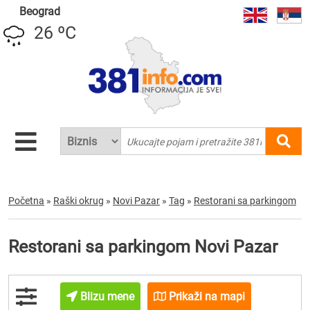
Beograd
26 ºC
Početna
»
Raški okrug
»
Novi Pazar
»
Tag
»
Restorani sa parkingom
Restorani sa parkingom Novi Pazar
Blizu mene
Prikaži na mapi