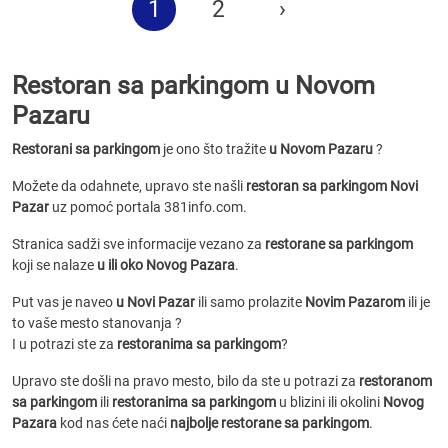
1
2
›
Restoran sa parkingom u Novom
Pazaru
Restorani sa parkingom
je ono što tražite
u Novom Pazaru
?
Možete da odahnete, upravo ste našli
restoran sa parkingom Novi
Pazar
uz pomoć portala 381info.com.
Stranica sadži sve informacije vezano za
restorane sa parkingom
koji se nalaze
u ili oko Novog Pazara
.
Put vas je naveo
u Novi Pazar
ili samo prolazite
Novim Pazarom
ili je
to vaše mesto stanovanja ?
I u potrazi ste za
restoranima sa parkingom
?
Upravo ste došli na pravo mesto, bilo da ste u potrazi za
restoranom
sa parkingom
ili
restoranima sa parkingom
u blizini ili okolini
Novog
Pazara
kod nas ćete naći
najbolje restorane sa parkingom
.