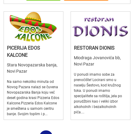
PICERIJA EDOS
RESTORAN DIONIS
KALCONE
Miodraga Jovanovića bb,
Novi Pazar
Stara Novopazarska banja,
Novi Pazar
U ponudi imamo sobe za
prenoćište! Locirani smo u
Na samo nekoliko minuta od
naselju Šestovo, kod kružnog
Novog Pazara nalazi se čuvena
toka. U ponudi imamo
Novopazarska Banja koju već
specijalitete sa roštilja, jela po
deset godina krasi Pizzeria Edos
porudžbini kao i veliki izbor
Kalcone.Pizzeria Edos Kalcone
alkoholnih i bezalkoholnih
je smeštena u samom centru
pića....
banje. Svojim toplim i p...