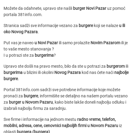
Možete da odahnete, upravo ste našli
burger Novi Pazar
uz pomoć
portala 381info.com.
Stranica sadži sve informacije vezano za
burgere
koji se nalaze
u ili
oko Novog Pazara
.
Put vas je naveo
u Novi Pazar
ili samo prolazite
Novim Pazarom
ili je
to vaše mesto stanovanja ?
I u potrazi ste za
burgerima
?
Upravo ste došli na pravo mesto, bilo da ste u potrazi za
burgerom
ili
burgerima
u blizini ili okolini
Novog Pazara
kod nas ćete naći
najbolje
burgere
.
Portal 381info.com sadrži sve potrebne informacije koje možete
pronaći za
burgere
, informišite se detaljno na našem portalu vezano
za
burger u Novom Pazaru
, kako biste lakše doneli najbolju odluku i
izabrali najbolju firmu za saradnju.
Sve firme i informacije na jednom mestu
radno vreme, telefon,
mobilni, adresa, cene, cenovnici
najboljih firmi u Novom Pazaru
iz
oblasti
burgera (burgera)