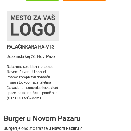
PALAČINKARA HA-MI-3
Jošanički kej 26, Novi Pazar
Nalazimo se u blizini pijace, u
Novom Pazaru. U ponudi
imamo kompletnu domaću
hranu i to: - domaća teletina
(ćevapi, hamburgeri, pljeskavice)
- pileći batak na žaru - palačinke
(slane i slatke) - doma...
Burger u Novom Pazaru
Burgeri
je ono što tražite
u Novom Pazaru
?