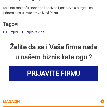
Da skratimo priču, konačno koncizno i jasno sve o
burgeru
na
jednom mestu, zato pravo
Novi Pazar
.
Tagovi
Burgeri
Pljeskavice
Želite da se i Vaša firma nađe
u našem biznis katalogu ?
PRIJAVITE FIRMU
MAGAZIN