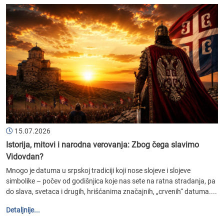
15.07.2026
Istorija, mitovi i narodna verovanja: Zbog čega slavimo
Vidovdan?
Mnogo je datuma u srpskoj tradiciji koji nose slojeve i slojeve
simbolike – počev od godišnjica koje nas sete na ratna stradanja, pa
do slava, svetaca i drugih, hrišćanima značajnih, „crvenih“ datuma....
Detaljnije...