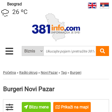
Beograd
26 ºC
Početna
»
Raški okrug
»
Novi Pazar
»
Tag
»
Burgeri
Burgeri Novi Pazar
Blizu mene
Prikaži na mapi