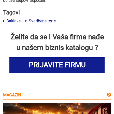
Đurđevi Stupovi i Sopoćani.
Tagovi
Baklave
Svadbene torte
Želite da se i Vaša firma nađe
u našem biznis katalogu ?
PRIJAVITE FIRMU
MAGAZIN