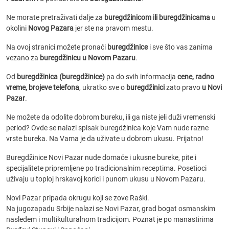
Ne morate pretraživati dalje za
buregdžinicom ili buregdžinicama
u
okolini
Novog Pazara
jer ste na pravom mestu.
Na ovoj stranici možete pronaći
buregdžinice
i sve što vas zanima
vezano za
buregdžinicu u Novom Pazaru
.
Od
buregdžinica (buregdžinice)
pa do svih informacija
cene, radno
vreme, brojeve telefona
, ukratko sve o
buregdžinici
zato pravo
u Novi
Pazar
.
Ne možete da odolite dobrom bureku, ili ga niste jeli duži vremenski
period? Ovde se nalazi spisak buregdžinica koje Vam nude razne
vrste bureka. Na Vama je da uživate u dobrom ukusu. Prijatno!
Buregdžinice Novi Pazar nude domaće i ukusne bureke, pite i
specijalitete pripremljene po tradicionalnim receptima. Posetioci
uživaju u toploj hrskavoj korici i punom ukusu u Novom Pazaru.
Novi Pazar pripada okrugu koji se zove Raški.
Na jugozapadu Srbije nalazi se Novi Pazar, grad bogat osmanskim
nasleđem i multikulturalnom tradicijom. Poznat je po manastirima