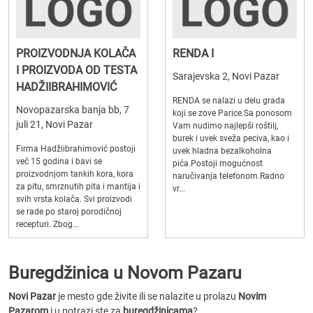
PROIZVODNJA KOLAČA
RENDA I
I PROIZVODA OD TESTA
Sarajevska 2, Novi Pazar
HADŽIIBRAHIMOVIĆ
RENDA se nalazi u delu grada
Novopazarska banja bb, 7
koji se zove Parice.Sa ponosom
juli 21, Novi Pazar
Vam nudimo najlepši roštilj,
burek i uvek sveža peciva, kao i
Firma Hadžiibrahimović postoji
uvek hladna bezalkoholna
već 15 godina i bavi se
pića.Postoji mogućnost
proizvodnjom tankih kora, kora
naručivanja telefonom.Radno
za pitu, smrznutih pita i mantija i
vr...
svih vrsta kolača. Svi proizvodi
se rade po staroj porodičnoj
recepturi. Zbog...
Buregdžinica u Novom Pazaru
Novi Pazar
je mesto gde živite ili se nalazite u prolazu
Novim
Pazarom
i u potrazi ste za
buregdžinicama
?