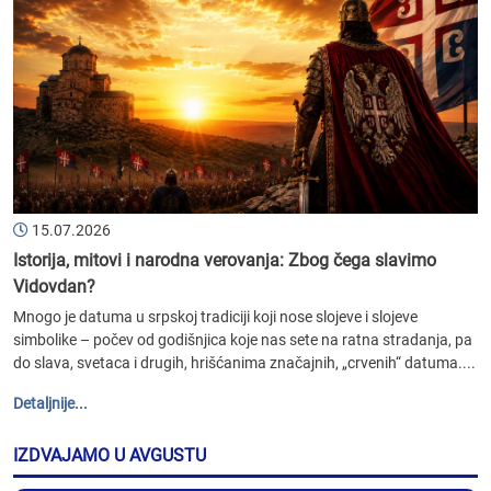
15.07.2026
Istorija, mitovi i narodna verovanja: Zbog čega slavimo
Vidovdan?
Mnogo je datuma u srpskoj tradiciji koji nose slojeve i slojeve
simbolike – počev od godišnjica koje nas sete na ratna stradanja, pa
do slava, svetaca i drugih, hrišćanima značajnih, „crvenih“ datuma....
Detaljnije...
IZDVAJAMO U AVGUSTU