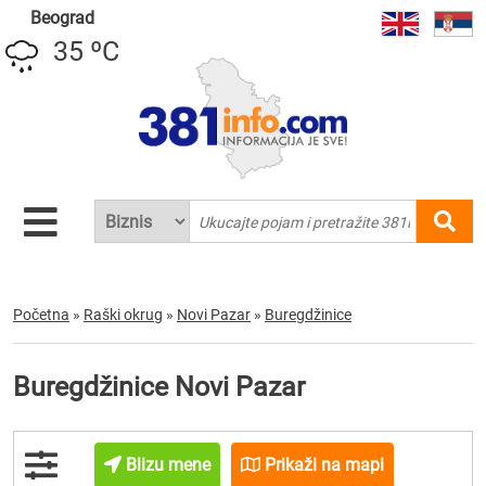
Beograd
35 ºC
Početna
»
Raški okrug
»
Novi Pazar
»
Buregdžinice
Buregdžinice Novi Pazar
Blizu mene
Prikaži na mapi