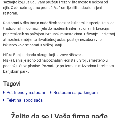
saznajte koju uslugu Vam pružaju i rezervišite mesto u nekom od
njih. Ovde ćete sigurno pronaći Vaš omiljeni ili budući omiljeni
restoran.
Restorani Niška Banja nude širok spektar kulinarskih specijaliteta, od
tradicionalnih domaćih jela do modernih internacionalnih kreacija,
pripremljenih sa pažnjom i vrhunskim sastojcima. Uživanje u prijatnoj
atmosferi, ambijentu i kvalitetnoj usluzi postaje nezaboravno
iskustvo koje se pamti u Niškoj Banji.
Niška Banja pripada okrugu koji se zove Nišavski.
Niška Banja je jedno od najpoznatijih lečilišta u Srbiji, smešteno u
podnožju Suve planine. Poznata je po termalnim izvorima i prelepom
banjskom parku.
Tagovi
Pet friendly restorani
Restorani sa parkingom
Teletina ispod sača
Želite da se i Vaša firma nađe