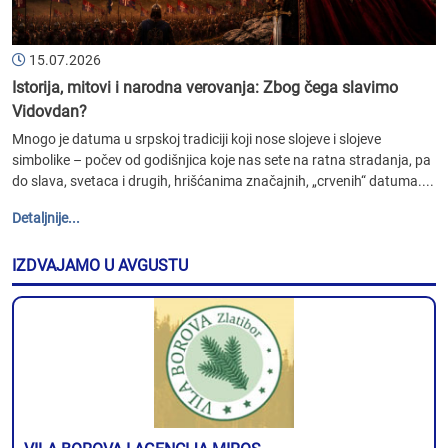
15.07.2026
Istorija, mitovi i narodna verovanja: Zbog čega slavimo
Vidovdan?
Mnogo je datuma u srpskoj tradiciji koji nose slojeve i slojeve
simbolike – počev od godišnjica koje nas sete na ratna stradanja, pa
do slava, svetaca i drugih, hrišćanima značajnih, „crvenih“ datuma....
Detaljnije...
IZDVAJAMO U AVGUSTU