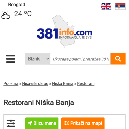
Beograd
24 ºC
Početna
»
Nišavski okrug
»
Niška Banja
»
Restorani
Restorani Niška Banja
Blizu mene
Prikaži na mapi