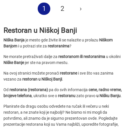
1
2
›
Restoran u Niškoj Banji
Niška Banja
je mesto gde živite ili se nalazite u prolazu
Niškom
Banjom
i u potrazi ste za
restoranima
?
Ne morate pretraživati dalje za
restoranom ili restoranima
u okolini
Niške Banje
jer ste na pravom mestu.
Na ovoj stranici možete pronaći
restorane
i sve što vas zanima
vezano za
restoran u Niškoj Banji
.
Od
restorana (restorana)
pa do svih informacija
cene, radno vreme,
brojeve telefona
, ukratko sve o
restoranu
zato pravo
u Nišku Banju
.
Planirate da dragu osobu odvedete na ručak ili večeru u neki
restoran, a ne znate koji je najbolji? Ne bismo ni mi mogli da
potvrdimo, ali znamo da je sigurno prezentovan ovde. Pogledajte
prezentacije restorana koji su Vama najbliži, uporedite fotografije,