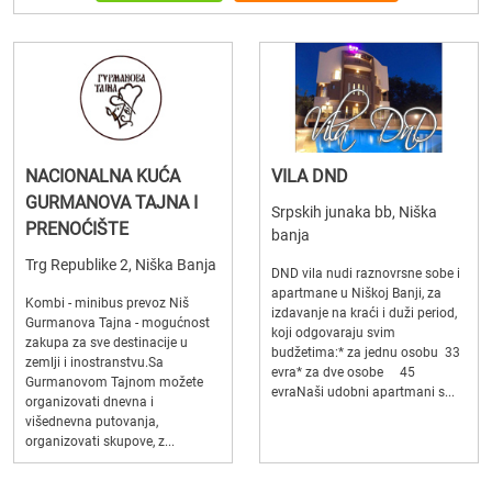
NACIONALNA KUĆA
VILA DND
GURMANOVA TAJNA I
Srpskih junaka bb, Niška
PRENOĆIŠTE
banja
Trg Republike 2, Niška Banja
DND vila nudi raznovrsne sobe i
apartmane u Niškoj Banji, za
Kombi - minibus prevoz Niš
izdavanje na kraći i duži period,
Gurmanova Tajna - mogućnost
koji odgovaraju svim
zakupa za sve destinacije u
budžetima:* za jednu osobu 33
zemlji i inostranstvu.Sa
evra* za dve osobe 45
Gurmanovom Tajnom možete
evraNaši udobni apartmani s...
organizovati dnevna i
višednevna putovanja,
organizovati skupove, z...