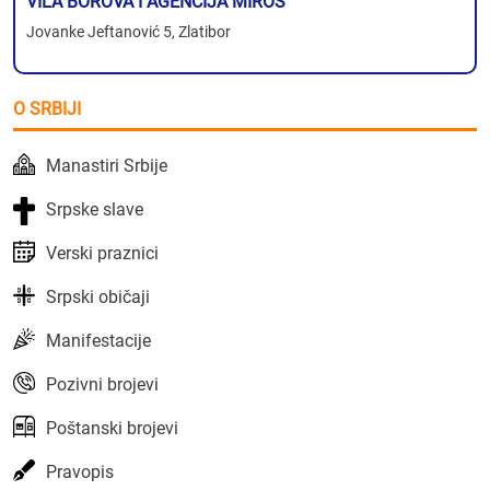
VILA BOROVA I AGENCIJA MIROS
Jovanke Jeftanović 5, Zlatibor
O SRBIJI
Manastiri Srbije
Srpske slave
Verski praznici
Srpski običaji
Manifestacije
Pozivni brojevi
Poštanski brojevi
Pravopis