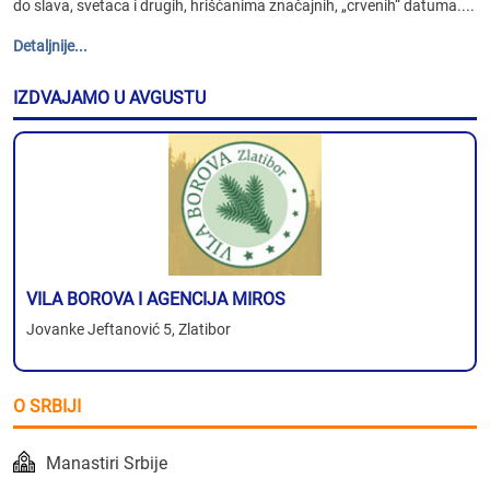
do slava, svetaca i drugih, hrišćanima značajnih, „crvenih“ datuma....
Detaljnije...
IZDVAJAMO U AVGUSTU
VILA BOROVA I AGENCIJA MIROS
Jovanke Jeftanović 5, Zlatibor
O SRBIJI
Manastiri Srbije