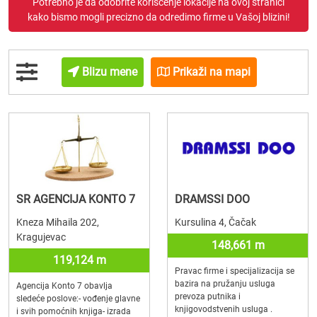
Potrebno je da odobrite korišćenje lokacije na ovoj stranici
kako bismo mogli precizno da odredimo firme u Vašoj blizini!
Blizu mene
Prikaži na mapi
SR AGENCIJA KONTO 7
DRAMSSI DOO
Kneza Mihaila 202,
Kursulina 4, Čačak
Kragujevac
148,661 m
119,124 m
Pravac firme i specijalizacija se
bazira na pružanju usluga
Agencija Konto 7 obavlja
prevoza putnika i
sledeće poslove:- vođenje glavne
knjigovodstvenih usluga .
i svih pomoćnih knjiga- izrada