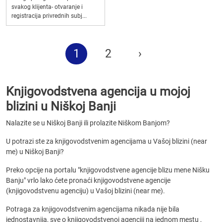
svakog klijenta- otvaranje i
registracija privrednih subj...
1
2
›
Knjigovodstvena agencija u mojoj
blizini u Niškoj Banji
Nalazite se u Niškoj Banji ili prolazite Niškom Banjom?
U potrazi ste za knjigovodstvenim agencijama u Vašoj blizini (near
me) u Niškoj Banji?
Preko opcije na portalu "knjigovodstvene agencije blizu mene Nišku
Banju" vrlo lako ćete pronaći knjigovodstvene agencije
(knjigovodstvenu agenciju) u Vašoj blizini (near me).
Potraga za knjigovodstvenim agencijama nikada nije bila
jednostavnija, sve o knjigovodstvenoj agenciji na jednom mestu ,