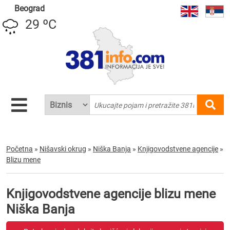
Beograd
29 ºC
Početna
»
Nišavski okrug
»
Niška Banja
»
Knjigovodstvene agencije
»
Blizu mene
Knjigovodstvene agencije blizu mene
Niška Banja