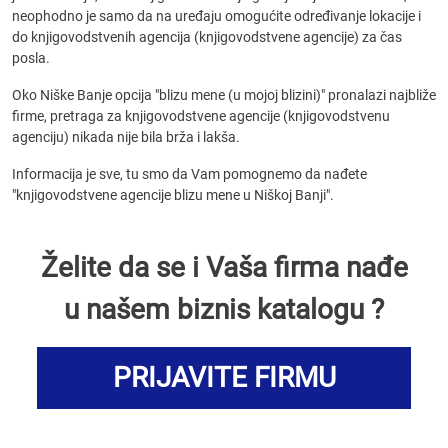
neophodno je samo da na uređaju omogućite određivanje lokacije i
do knjigovodstvenih agencija (knjigovodstvene agencije) za čas
posla.
Oko Niške Banje opcija "blizu mene (u mojoj blizini)" pronalazi najbliže
firme, pretraga za knjigovodstvene agencije (knjigovodstvenu
agenciju) nikada nije bila brža i lakša.
Informacija je sve, tu smo da Vam pomognemo da nađete
"knjigovodstvene agencije blizu mene u Niškoj Banji".
Želite da se i Vaša firma nađe
u našem biznis katalogu ?
PRIJAVITE FIRMU