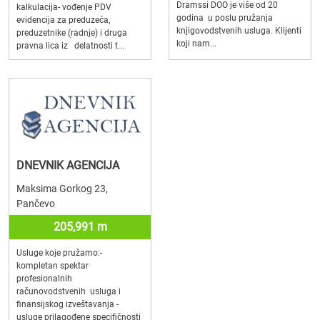
Dramssi DOO je više od 20
kalkulacija- vođenje PDV
godina u poslu pružanja
evidencija za preduzeća,
knjigovodstvenih usluga. Klijenti
preduzetnike (radnje) i druga
koji nam...
pravna lica iz delatnosti t...
DNEVNIK AGENCIJA
Maksima Gorkog 23,
Pančevo
205,991 m
Usluge koje pružamo:-
kompletan spektar
profesionalnih
računovodstvenih usluga i
finansijskog izveštavanja -
usluge prilagođene specifičnosti