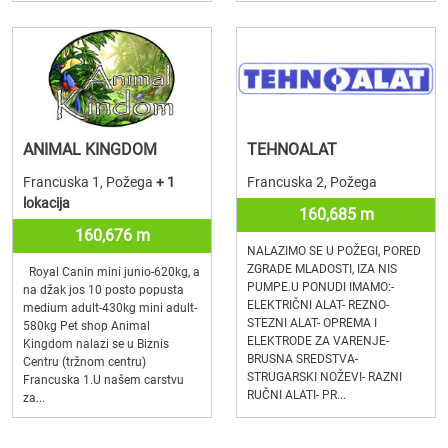
ANIMAL KINGDOM
TEHNOALAT
Francuska 1, Požega
+ 1
Francuska 2, Požega
lokacija
160,685 m
160,676 m
NALAZIMO SE U POŽEGI, PORED
ZGRADE MLADOSTI, IZA NIS
Royal Canin mini junio-620kg, a
PUMPE.U PONUDI IMAMO:-
na džak jos 10 posto popusta
ELEKTRIČNI ALAT- REZNO-
medium adult-430kg mini adult-
STEZNI ALAT- OPREMA I
580kg Pet shop Animal
ELEKTRODE ZA VARENJE-
Kingdom nalazi se u Biznis
BRUSNA SREDSTVA-
Centru (tržnom centru)
STRUGARSKI NOŽEVI- RAZNI
Francuska 1.U našem carstvu
RUČNI ALATI- PR...
za...