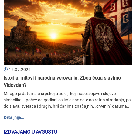
15.07.2026
Istorija, mitovi i narodna verovanja: Zbog čega slavimo
Vidovdan?
Mnogo je datuma u srpskoj tradiciji koji nose slojeve i slojeve
simbolike – počev od godišnjica koje nas sete na ratna stradanja, pa
do slava, svetaca i drugih, hrišćanima značajnih, „crvenih“ datuma....
Detaljnije...
IZDVAJAMO U AVGUSTU