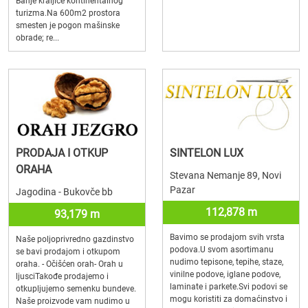
Banje kraljice kontinentalnog
turizma.Na 600m2 prostora
smesten je pogon mašinske
obrade; re...
PRODAJA I OTKUP
SINTELON LUX
ORAHA
Stevana Nemanje 89, Novi
Pazar
Jagodina - Bukovče bb
112,878 m
93,179 m
Bavimo se prodajom svih vrsta
Naše poljoprivredno gazdinstvo
podova.U svom asortimanu
se bavi prodajom i otkupom
nudimo tepisone, tepihe, staze,
oraha. - Očišćen orah- Orah u
vinilne podove, iglane podove,
ljusciTakođe prodajemo i
laminate i parkete.Svi podovi se
otkupljujemo semenku bundeve.
mogu koristiti za domaćinstvo i
Naše proizvode vam nudimo u