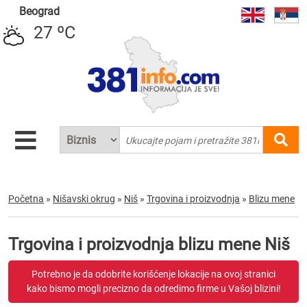
Beograd
27 ºC
Početna
»
Nišavski okrug
»
Niš
»
Trgovina i proizvodnja
»
Blizu mene
Trgovina i proizvodnja blizu mene Niš
Potrebno je da odobrite korišćenje lokacije na ovoj stranici
kako bismo mogli precizno da odredimo firme u Vašoj blizini!