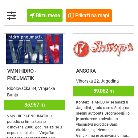
Blizu mene
Prikaži na mapi
VMN HIDRO -
ANGORA
PNEUMATIK
Vihorska 22, Jagodina
Ribolovačka 34, Vrnjačka
89,062 m
Banja
Konfekcija ANGORA se nalazi u
85,957 m
Jagodini, gradu u srcu Srbije, na
sredini autoputa Beograd-Niš.To
VMN HIDRO-PNEUMATIK je
je preduzeće u privatnom
porodična firma koja je
vlasništvu porodice Gajić,
osnovana 2000. god. Nalazi se u
direktor je g. Nemanja
neposrednoj blizini Vrnjačke
Gajić.Firma je osnovana u maj...