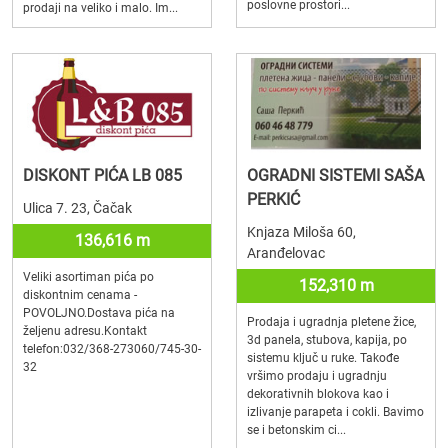
poslovne prostori...
prodaji na veliko i malo. Im...
DISKONT PIĆA LB 085
OGRADNI SISTEMI SAŠA
PERKIĆ
Ulica 7. 23, Čačak
Knjaza Miloša 60,
136,616 m
Aranđelovac
Veliki asortiman pića po
152,310 m
diskontnim cenama -
POVOLJNO.Dostava pića na
Prodaja i ugradnja pletene žice,
željenu adresu.Kontakt
3d panela, stubova, kapija, po
telefon:032/368-273060/745-30-
sistemu ključ u ruke. Takođe
32
vršimo prodaju i ugradnju
dekorativnih blokova kao i
izlivanje parapeta i cokli. Bavimo
se i betonskim ci...