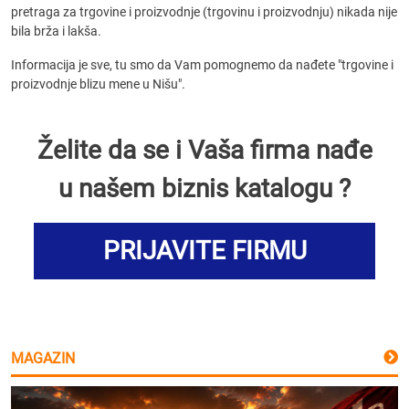
pretraga za trgovine i proizvodnje (trgovinu i proizvodnju) nikada nije
bila brža i lakša.
Informacija je sve, tu smo da Vam pomognemo da nađete "trgovine i
proizvodnje blizu mene u Nišu".
Želite da se i Vaša firma nađe
u našem biznis katalogu ?
PRIJAVITE FIRMU
MAGAZIN