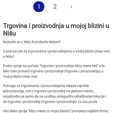
1
2
›
Trgovina i proizvodnja u mojoj blizini u
Nišu
Nalazite se u Nišu ili prolazite Nišom?
U potrazi ste za trgovinama i proizvodnjama u Vašoj blizini (near me)
u Nišu?
Preko opcije na portalu "trgovine i proizvodnje blizu mene Niš" vrlo
lako ćete pronaći trgovine i proizvodnje (trgovinu i proizvodnju) u
Vašoj blizini (near me).
Potraga za trgovinama i proizvodnjama nikada nije bila
jednostavnija, sve o trgovini i proizvodnji na jednom mestu ,
neophodno je samo da na uređaju omogućite određivanje lokacije i
do trgovina i proizvodnji (trgovine i proizvodnje) za čas posla.
Oko Niša opcija "blizu mene (u mojoj blizini)" pronalazi najbliže firme,