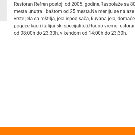
Restoran Refren postoji od 2005. godine.Raspolaže sa 8
mesta unutra i baštom od 25 mesta.Na meniju se nalaze
vrste jela sa roštilja, jela ispod sača, kuvana jela, domaće
pogače kao i italijanski specijaliteti.Radno vreme restora
od 08:00h do 23:30h, vikendom od 14:00h do 23:30h.