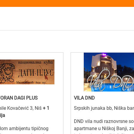
ORAN DAGI PLUS
VILA DND
le Kovačević 3, Niš
+ 1
Srpskih junaka bb, Niška ba
ija
DND vila nudi raznovrsne so
lom ambijentu tipičnog
apartmane u Niškoj Banji, z