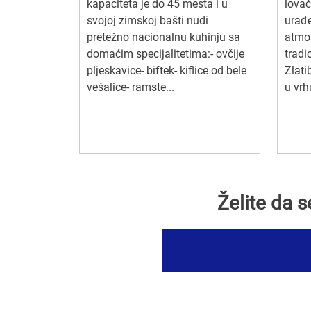
kapaciteta je do 45 mesta i u
lovač
svojoj zimskoj bašti nudi
urađe
pretežno nacionalnu kuhinju sa
atmos
domaćim specijalitetima:- ovčije
trad
pljeskavice- biftek- kiflice od bele
Zlati
vešalice- ramste...
u vrh
Želite da 