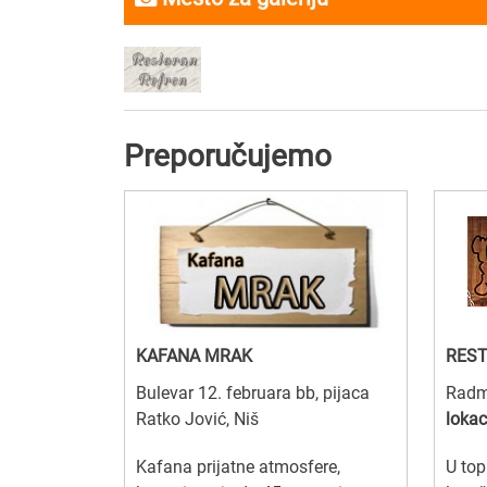
Preporučujemo
KAFANA MRAK
REST
Bulevar 12. februara bb, pijaca
Radmi
Ratko Jović, Niš
lokac
Kafana prijatne atmosfere,
U top