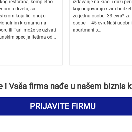
kog restorana, kompletno
izdavanje na kraći i duži peri
nom u drvetu, sa
koji odgovaraju svim budžet
ferom koja liči onoj u
za jednu osobu 33 evra* za
icionalnim krčmama na
osobe 45 evraNaši udobni
boru ili Tari, može se uživati
apartmani s...
unskim specijalitetima od...
se i Vaša firma nađe u našem biznis k
PRIJAVITE FIRMU