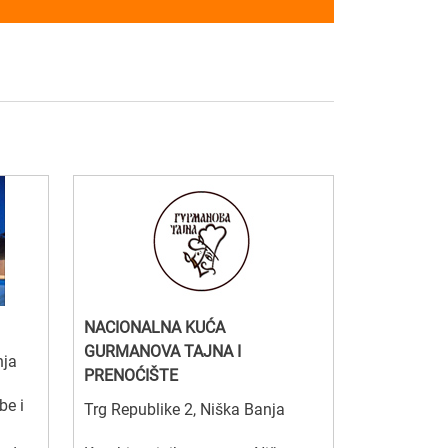
NACIONALNA KUĆA
GURMANOVA TAJNA I
nja
PRENOĆIŠTE
be i
Trg Republike 2, Niška Banja
a