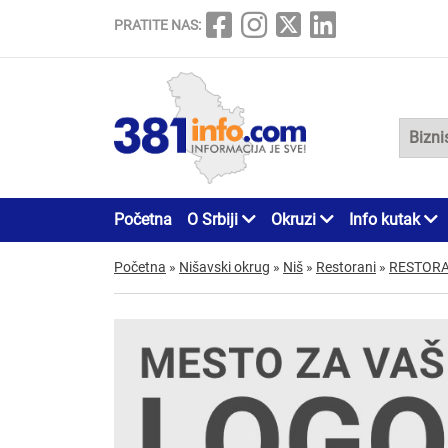
PRATITE NAS:
Početna
O Srbiji
Okruzi
Info kutak
Početna
»
Nišavski okrug
»
Niš
»
Restorani
»
RESTORA