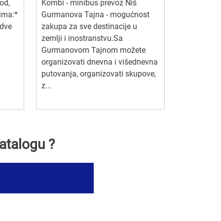
od,
Kombi - minibus prevoz Niš
ima:*
Gurmanova Tajna - mogućnost
 dve
zakupa za sve destinacije u
zemlji i inostranstvu.Sa
Gurmanovom Tajnom možete
organizovati dnevna i višednevna
putovanja, organizovati skupove,
z...
atalogu ?