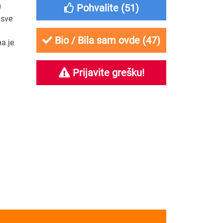
0
Pohvalite (
51
)
 sve
Bio / Bila sam ovde (
47
)
na je
Prijavite grešku!