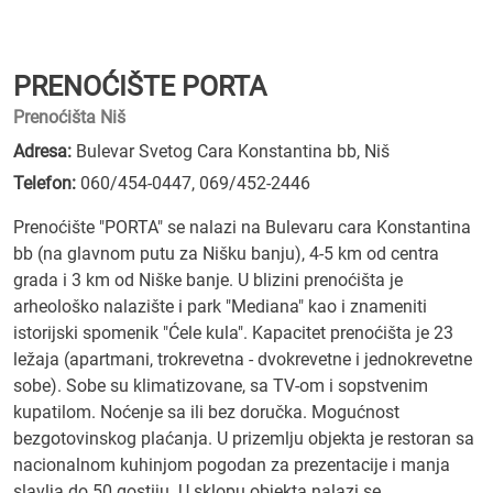
PRENOĆIŠTE PORTA
Prenoćišta Niš
Adresa:
Bulevar Svetog Cara Konstantina bb, Niš
Telefon:
060/454-0447
,
069/452-2446
Prenoćište "PORTA" se nalazi na Bulevaru cara Konstantina
bb (na glavnom putu za Nišku banju), 4-5 km od centra
grada i 3 km od Niške banje. U blizini prenoćišta je
arheološko nalazište i park "Mediana" kao i znameniti
istorijski spomenik "Ćele kula". Kapacitet prenoćišta je 23
ležaja (apartmani, trokrevetna - dvokrevetne i jednokrevetne
sobe). Sobe su klimatizovane, sa TV-om i sopstvenim
kupatilom. Noćenje sa ili bez doručka. Mogućnost
bezgotovinskog plaćanja. U prizemlju objekta je restoran sa
nacionalnom kuhinjom pogodan za prezentacije i manja
slavlja do 50 gostiju. U sklopu objekta nalazi se