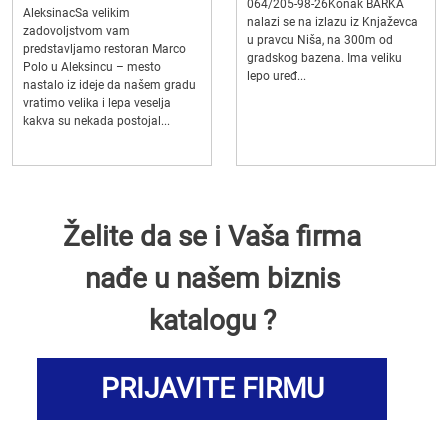
064/205-98-26Konak BARKA
AleksinacSa velikim
nalazi se na izlazu iz Knjaževca
zadovoljstvom vam
u pravcu Niša, na 300m od
predstavljamo restoran Marco
gradskog bazena. Ima veliku
Polo u Aleksincu – mesto
lepo uređ...
nastalo iz ideje da našem gradu
vratimo velika i lepa veselja
kakva su nekada postojal...
Želite da se i Vaša firma
nađe u našem biznis
katalogu ?
PRIJAVITE FIRMU