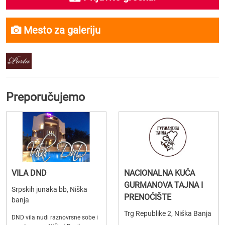
Mesto za galeriju
Preporučujemo
VILA DND
NACIONALNA KUĆA
GURMANOVA TAJNA I
Srpskih junaka bb, Niška
PRENOĆIŠTE
banja
Trg Republike 2, Niška Banja
DND vila nudi raznovrsne sobe i