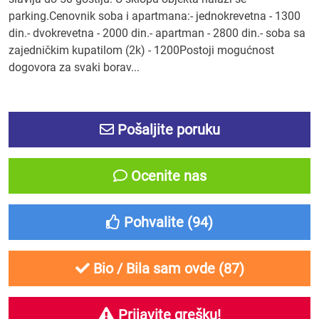
parking.Cenovnik soba i apartmana:- jednokrevetna - 1300
din.- dvokrevetna - 2000 din.- apartman - 2800 din.- soba sa
zajedničkim kupatilom (2k) - 1200Postoji mogućnost
dogovora za svaki borav...
Pošaljite poruku
Ocenite nas
Pohvalite (
94
)
Bio / Bila sam ovde (
87
)
Prijavite grešku!