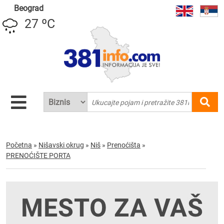
Beograd
27 ºC
Početna
»
Nišavski okrug
»
Niš
»
Prenoćišta
»
PRENOĆIŠTE PORTA