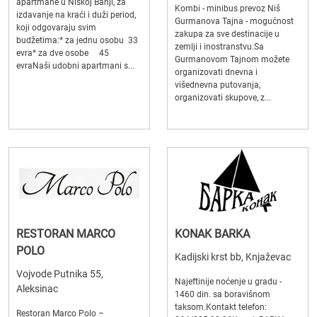
apartmane u Niškoj Banji, za
Kombi - minibus prevoz Niš
izdavanje na kraći i duži period,
Gurmanova Tajna - mogućnost
koji odgovaraju svim
zakupa za sve destinacije u
budžetima:* za jednu osobu 33
zemlji i inostranstvu.Sa
evra* za dve osobe 45
Gurmanovom Tajnom možete
evraNaši udobni apartmani s...
organizovati dnevna i
višednevna putovanja,
organizovati skupove, z...
RESTORAN MARCO
KONAK BARKA
POLO
Kadijski krst bb, Knjaževac
Vojvode Putnika 55,
Najeftinije noćenje u gradu -
Aleksinac
1460 din. sa boravišnom
taksom.Kontakt telefon:
Restoran Marco Polo –