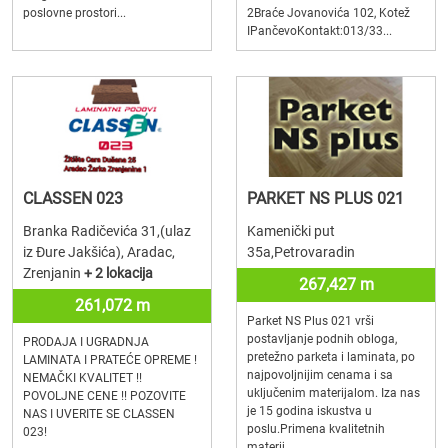
poslovne prostori...
2Braće Jovanovića 102, Kotež
IPančevoKontakt:013/33...
CLASSEN 023
PARKET NS PLUS 021
Branka Radičevića 31,(ulaz
Kamenički put
iz Đure Jakšića), Aradac,
35a,Petrovaradin
Zrenjanin
+ 2 lokacija
267,427 m
261,072 m
Parket NS Plus 021 vrši
postavljanje podnih obloga,
PRODAJA I UGRADNJA
pretežno parketa i laminata, po
LAMINATA I PRATEĆE OPREME !
najpovoljnijim cenama i sa
NEMAČKI KVALITET !!
uključenim materijalom. Iza nas
POVOLJNE CENE !! POZOVITE
je 15 godina iskustva u
NAS I UVERITE SE CLASSEN
poslu.Primena kvalitetnih
023!
materij...