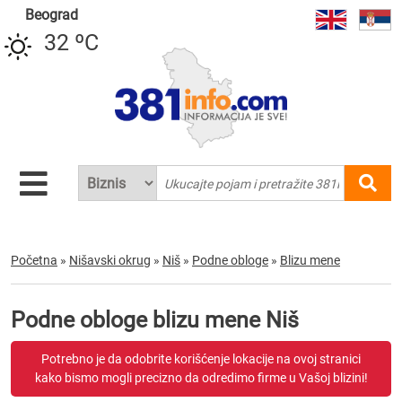
Beograd
32 ºC
Početna
»
Nišavski okrug
»
Niš
»
Podne obloge
»
Blizu mene
Podne obloge blizu mene Niš
Potrebno je da odobrite korišćenje lokacije na ovoj stranici
kako bismo mogli precizno da odredimo firme u Vašoj blizini!