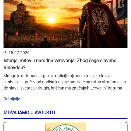
15.07.2026
Istorija, mitovi i narodna verovanja: Zbog čega slavimo
Vidovdan?
Mnogo je datuma u srpskoj tradiciji koji nose slojeve i slojeve
simbolike – počev od godišnjica koje nas sete na ratna stradanja, pa
do slava, svetaca i drugih, hrišćanima značajnih, „crvenih“ datuma....
Detaljnije...
IZDVAJAMO U AVGUSTU