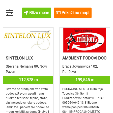
Blizu mene
Prikaži na mapi
SINTELON LUX
AMBIJENT PODOVI DOO
Stevana Nemanje 89, Novi
Braće Jovanovića 102,
Pazar
Pančevo
112,878 m
199,545 m
Bavimo se prodajom svih vrsta
PRODAJNO MESTO 1Dimitrija
podova.U svom asortimanu
Tucovića 36, Gornji
nudimo tepisone, tepihe, staze,
GradPančevoKontakt:013/345-
vinilne podove, iglane podove,
005064/649-13-81Radno
laminate i parkete.Svi podovi se
vreme:pon-pet 08h-20hsub
mogu koristiti za domaćinstvo i
08h-15hPRODAJNO MESTO