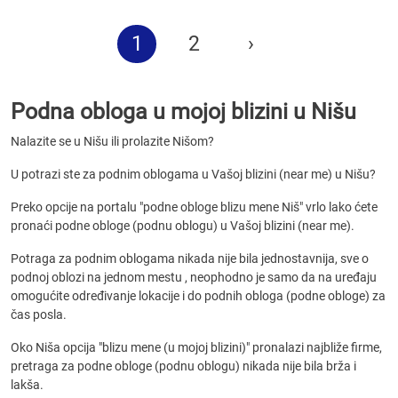
1
2
›
Podna obloga u mojoj blizini u Nišu
Nalazite se u Nišu ili prolazite Nišom?
U potrazi ste za podnim oblogama u Vašoj blizini (near me) u Nišu?
Preko opcije na portalu "podne obloge blizu mene Niš" vrlo lako ćete
pronaći podne obloge (podnu oblogu) u Vašoj blizini (near me).
Potraga za podnim oblogama nikada nije bila jednostavnija, sve o
podnoj oblozi na jednom mestu , neophodno je samo da na uređaju
omogućite određivanje lokacije i do podnih obloga (podne obloge) za
čas posla.
Oko Niša opcija "blizu mene (u mojoj blizini)" pronalazi najbliže firme,
pretraga za podne obloge (podnu oblogu) nikada nije bila brža i
lakša.