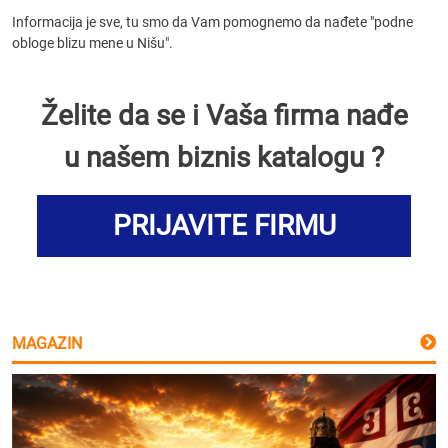
Informacija je sve, tu smo da Vam pomognemo da nađete "podne
obloge blizu mene u Nišu".
Želite da se i Vaša firma nađe
u našem biznis katalogu ?
PRIJAVITE FIRMU
MAGAZIN