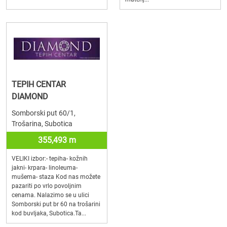
TEPIH CENTAR
DIAMOND
Somborski put 60/1,
Trošarina, Subotica
355,493 m
VELIKI izbor:- tepiha- kožnih
jakni- krpara- linoleuma-
mušema- staza Kod nas možete
pazariti po vrlo povoljnim
cenama. Nalazimo se u ulici
Somborski put br 60 na trošarini
kod buvljaka, Subotica.Ta...