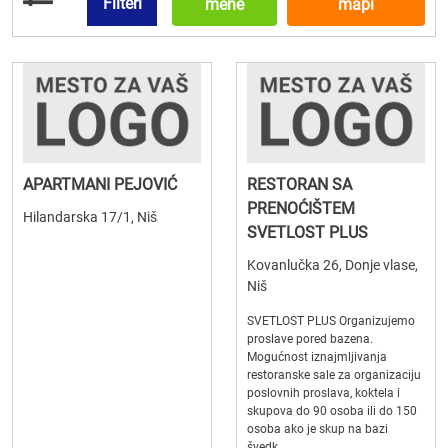
Filteri
mene
mapi
APARTMANI PEJOVIĆ
RESTORAN SA
PRENOĆIŠTEM
Hilandarska 17/1, Niš
SVETLOST PLUS
Kovanlučka 26, Donje vlase,
Niš
SVETLOST PLUS Organizujemo
proslave pored bazena.
Mogućnost iznajmljivanja
restoranske sale za organizaciju
poslovnih proslava, koktela i
skupova do 90 osoba ili do 150
osoba ako je skup na bazi
švedk...