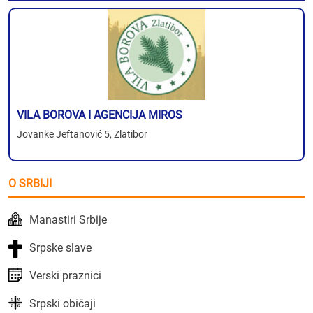
VILA BOROVA I AGENCIJA MIROS
Jovanke Jeftanović 5, Zlatibor
O SRBIJI
Manastiri Srbije
Srpske slave
Verski praznici
Srpski običaji