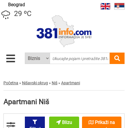
Beograd
29 ºC
Početna
»
Nišavski okrug
»
Niš
»
Apartmani
Apartmani Niš
Blizu
Prikaži na