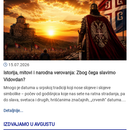
15.07.2026
Istorija, mitovi i narodna verovanja: Zbog čega slavimo
Vidovdan?
Mnogo je datuma u srpskoj tradiciji koji nose slojeve i slojeve
simbolike – počev od godišnjica koje nas sete na ratna stradanja, pa
do slava, svetaca i drugih, hrišćanima značajnih, „crvenih“ datuma....
Detaljnije...
IZDVAJAMO U AVGUSTU