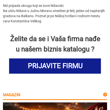
Niš pripada okrugu koji se zove Nišavski.
Na ušću Nišave u Južnu Moravu smešten je Niš, jedan od najstarijih
gradova na Balkanu. Poznat je po Niškoj tvrđavi i rodnom mestu
cara Konstantina Velikog.
Želite da se i Vaša firma nađe
u našem biznis katalogu ?
PRIJAVITE FIRMU
MAGAZIN