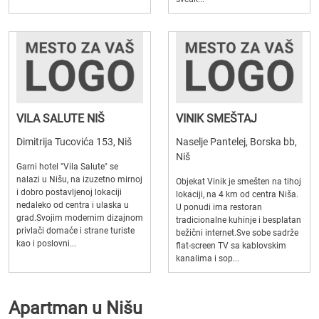
VILA SALUTE NIŠ
VINIK SMEŠTAJ
Dimitrija Tucovića 153, Niš
Naselje Pantelej, Borska bb,
Niš
Garni hotel "Vila Salute" se
nalazi u Nišu, na izuzetno mirnoj
Objekat Vinik je smešten na tihoj
i dobro postavljenoj lokaciji
lokaciji, na 4 km od centra Niša.
nedaleko od centra i ulaska u
U ponudi ima restoran
grad.Svojim modernim dizajnom
tradicionalne kuhinje i besplatan
privlači domaće i strane turiste
bežični internet.Sve sobe sadrže
kao i poslovni...
flat-screen TV sa kablovskim
kanalima i sop...
Apartman u Nišu