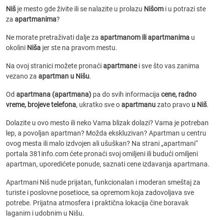
Niš
je mesto gde živite ili se nalazite u prolazu
Nišom
i u potrazi ste
za
apartmanima
?
Ne morate pretraživati dalje za
apartmanom ili apartmanima
u
okolini
Niša
jer ste na pravom mestu.
Na ovoj stranici možete pronaći
apartmane
i sve što vas zanima
vezano za
apartman u Nišu
.
Od
apartmana (apartmana)
pa do svih informacija
cene, radno
vreme, brojeve telefona
, ukratko sve o
apartmanu
zato pravo
u Niš
.
Dolazite u ovo mesto ili neko Vama blizak dolazi? Vama je potreban
lep, a povoljan apartman? Možda ekskluzivan? Apartman u centru
ovog mesta ili malo izdvojen ali ušuškan? Na strani „apartmani“
portala 381info.com ćete pronaći svoj omiljeni ili budući omiljeni
apartman, uporedićete ponude, saznati cene izdavanja apartmana.
Apartmani Niš nude prijatan, funkcionalan i moderan smeštaj za
turiste i poslovne posetioce, sa opremom koja zadovoljava sve
potrebe. Prijatna atmosfera i praktična lokacija čine boravak
laganim i udobnim u Nišu.