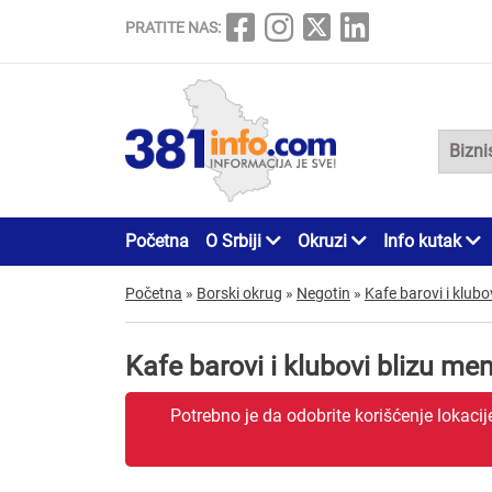
PRATITE NAS:
Početna
O Srbiji
Okruzi
Info kutak
Početna
»
Borski okrug
»
Negotin
»
Kafe barovi i klubo
Kafe barovi i klubovi blizu me
Potrebno je da odobrite korišćenje lokaci