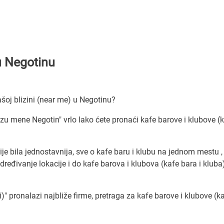
 u Negotinu
šoj blizini (near me) u Negotinu?
lizu mene Negotin" vrlo lako ćete pronaći kafe barove i klubove (
e bila jednostavnija, sve o kafe baru i klubu na jednom mestu ,
đivanje lokacije i do kafe barova i klubova (kafe bara i kluba
)" pronalazi najbliže firme, pretraga za kafe barove i klubove (k