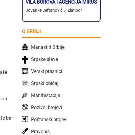
VILA BOROVA I AGENCIJA MIROS
Jovanke Jeftanović 5, Zlatibor
O SRBIJI
Manastiri Srbije
Srpske slave
Verski praznici
kafe
Srpski običaji
Manifestacije
) za
Pozivni brojevi
afe bar
Poštanski brojevi
Pravopis