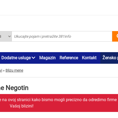
Dodatne usluge
Magazin
Reference
Kontakt
Žensko 
vi
»
Blizu mene
ne Negotin
je na ovoj stranici kako bismo mogli precizno da odredimo firme
Vašoj blizini!