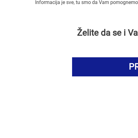
Informacija je sve, tu smo da Vam pomognemo d
Želite da se i 
PR