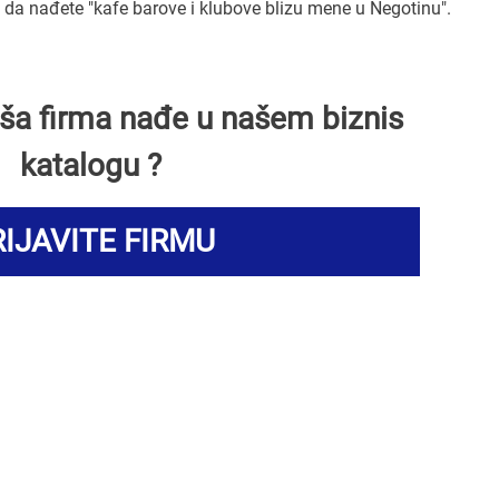
a nađete "kafe barove i klubove blizu mene u Negotinu".
Vaša firma nađe u našem biznis
katalogu ?
IJAVITE FIRMU