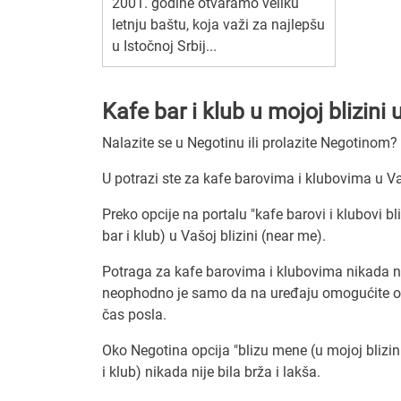
2001. godine otvaramo veliku
letnju baštu, koja važi za najlepšu
u Istočnoj Srbij...
Kafe bar i klub u mojoj blizini
Nalazite se u Negotinu ili prolazite Negotinom?
U potrazi ste za kafe barovima i klubovima u Va
Preko opcije na portalu "kafe barovi i klubovi b
bar i klub) u Vašoj blizini (near me).
Potraga za kafe barovima i klubovima nikada nij
neophodno je samo da na uređaju omogućite odre
čas posla.
Oko Negotina opcija "blizu mene (u mojoj blizini
i klub) nikada nije bila brža i lakša.