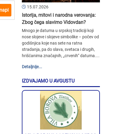
15.07.2026
mapi
Istorija, mitovi i narodna verovanja:
Zbog čega slavimo Vidovdan?
Mnogo je datuma u srpskoj tradiciji koji
nose slojeve i slojeve simbolike – počev od
godišnjica koje nas sete na ratna
stradanja, pa do slava, svetaca i drugih,
hrišćanima značajnih, „crvenih“ datuma....
Detaljnije...
IZDVAJAMO U AVGUSTU