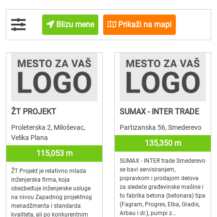
Blizu mene
Prikaži na mapi
ŽT PROJEKT
SUMAX - INTER TRADE
Proleterska 2, Miloševac,
Partizanska 56, Smederevo
Velika Plana
135,350 m
115,053 m
SUMAX - INTER trade Smederevo
se bavi servisiranjem,
ŽT Projekt je relativno mlada
popravkom i prodajom delova
inženjerska firma, koja
za sledeće građevinske mašine i
obezbeđuje inženjerske usluge
to fabrika betona (betonara) tipa
na nivou Zapadnog projektnog
(Fagram, Progres, Elba, Gradis,
menadžmenta i standarda
Arbau i dr.), pumpi z...
kvaliteta, ali po konkurentnim