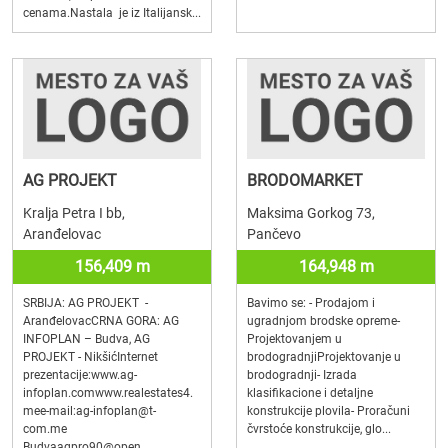
cenama.Nastala je iz Italijansk...
AG PROJEKT
BRODOMARKET
Kralja Petra I bb,
Maksima Gorkog 73,
Aranđelovac
Pančevo
156,409 m
164,948 m
SRBIJA: AG PROJEKT -
Bavimo se: - Prodajom i
AranđelovacCRNA GORA: AG
ugradnjom brodske opreme-
INFOPLAN – Budva, AG
Projektovanjem u
PROJEKT - NikšićInternet
brodogradnjiProjektovanje u
prezentacije:www.ag-
brodogradnji- Izrada
infoplan.comwww.realestates4.
klasifikacione i detaljne
mee-mail:ag-infoplan@t-
konstrukcije plovila- Proračuni
com.me
čvrstoće konstrukcije, glo...
Budvaagpro90@open....