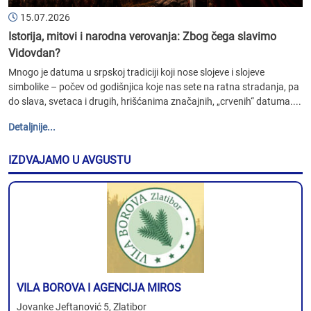
15.07.2026
Istorija, mitovi i narodna verovanja: Zbog čega slavimo
Vidovdan?
Mnogo je datuma u srpskoj tradiciji koji nose slojeve i slojeve
simbolike – počev od godišnjica koje nas sete na ratna stradanja, pa
do slava, svetaca i drugih, hrišćanima značajnih, „crvenih“ datuma....
Detaljnije...
IZDVAJAMO U AVGUSTU
VILA BOROVA I AGENCIJA MIROS
Jovanke Jeftanović 5, Zlatibor