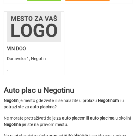
VIN DOO
Dunavska 1, Negotin
.
Auto plac u Negotinu
Negotin
je mesto gde živite ili se nalazite u prolazu
Negotinom
i u
potrazi ste za
auto placima
?
Ne morate pretraživati dalje za
auto placem ili auto placima
u okolini
Negotina
jer ste na pravom mestu.
Na ovoj stranici možete pronaći
auto placeve
i sve što vas zanima