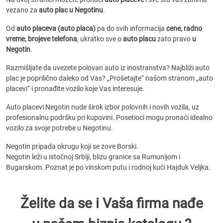
vezano za
auto plac u Negotinu
.
Od
auto placeva (auto placa)
pa do svih informacija
cene, radno
vreme, brojeve telefona
, ukratko sve o
auto placu
zato pravo
u
Negotin
.
Razmišljate da uvezete polovan auto iz inostranstva? Najbliži auto
plac je poprilično daleko od Vas? „Prošetajte“ našom stranom „auto
placevi“ i pronađite vozilo koje Vas interesuje.
Auto placevi Negotin nude širok izbor polovnih i novih vozila, uz
profesionalnu podršku pri kupovini. Posetioci mogu pronaći idealno
vozilo za svoje potrebe u Negotinu.
Negotin pripada okrugu koji se zove Borski.
Negotin leži u istočnoj Srbiji, blizu granice sa Rumunijom i
Bugarskom. Poznat je po vinskom putu i rodnoj kući Hajduk Veljka.
Želite da se i Vaša firma nađe