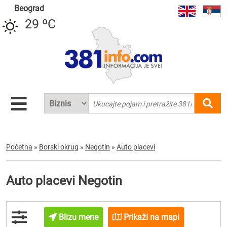
Beograd
29 ºC
Početna
»
Borski okrug
»
Negotin
»
Auto placevi
Auto placevi Negotin
Blizu mene
Prikaži na mapi