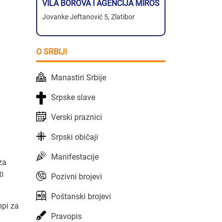
VILA BOROVA I AGENCIJA MIROS
Jovanke Jeftanović 5, Zlatibor
O SRBIJI
Manastiri Srbije
Srpske slave
Verski praznici
Srpski običaji
Manifestacije
za
i
Pozivni brojevi
Poštanski brojevi
mpi za
Pravopis