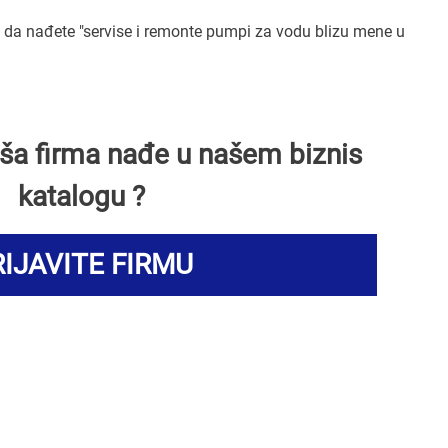
da nađete "servise i remonte pumpi za vodu blizu mene u
Vaša firma nađe u našem biznis
katalogu ?
IJAVITE FIRMU