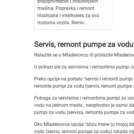
poljoprivrednih i industrijskih
mašina. Popravka i remont
hladnjaka i interkulera za sva
motorna vozila. Remo...
Servis, remont pumpe za vodu 
Nalazite se u Mladenovcu ili prolazite Mladen
U potrazi ste za servisima i remontima pumpi z
Preko opcije na portalu "servisi i remonti pump
remonte pumpi za vodu (servis, remont pumpe za
Potraga za servisima i remontima pumpi za vodu
vodu na jednom mestu , neophodno je samo da n
pumpi za vodu (servisa, remonta pumpe za vod
Oko Mladenovca opcija "blizu mene (u mojoj bliz
vodu (servis, remont pumpe za vodu) nikada nije