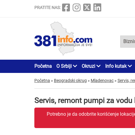
PRATITE NAS:
Početna
O Srbiji
Okruzi
Info kutak
Početna
»
Beogradski okrug
»
Mladenovac
»
Servis, 
Servis, remont pumpi za vodu
Potrebno je da odobrite korišćenje lokaci