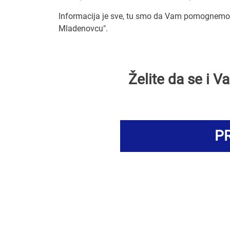
Informacija je sve, tu smo da Vam pomognemo 
Mladenovcu".
Želite da se i 
PR