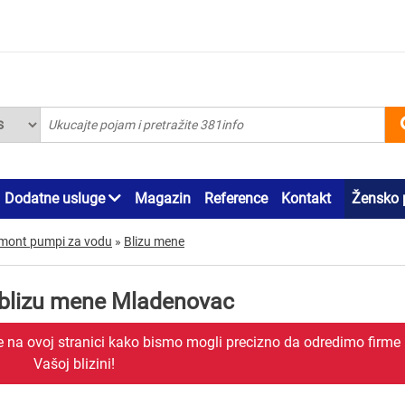
Dodatne usluge
Magazin
Reference
Kontakt
Žensko 
remont pumpi za vodu
»
Blizu mene
 blizu mene Mladenovac
je na ovoj stranici kako bismo mogli precizno da odredimo firme
Vašoj blizini!