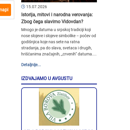
15.07.2026
mapi
Istorija, mitovi i narodna verovanja:
Zbog čega slavimo Vidovdan?
Mnogo je datuma u srpskoj tradiciji koji
nose slojeve i slojeve simbolike – počev od
godišnjica koje nas sete na ratna
stradanja, pa do slava, svetaca i drugih,
hrišćanima značajnih, „crvenih“ datuma....
Detaljnije...
IZDVAJAMO U AVGUSTU