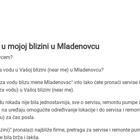
u mojoj blizini u Mladenovcu
ovcem?
a vodu u Vašoj blizini (near me) u Mladenovcu?
i za vodu blizu mene Mladenovac" vrlo lako ćete pronaći servise i
 vodu) u Vašoj blizini (near me).
 nikada nije bila jednostavnija, sve o servisu, remontu pumpe 
a uređaju omogućite određivanje lokacije i do servisa i remont
u) za čas posla.
ini)" pronalazi najbliže firme, pretraga za servise i remonte pu
 bila brža i lakša.