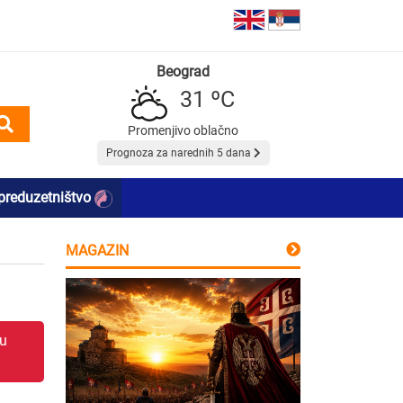
Beograd
31 ºC
Promenjivo oblačno
Prognoza za narednih 5 dana
preduzetništvo
MAGAZIN
 u