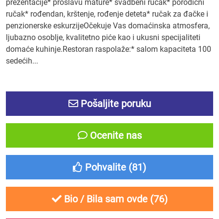
prezentacije* proslavu mature* svadbeni ručak* porodični
ručak* rođendan, krštenje, rođenje deteta* ručak za đačke i
penzionerske eskurzijeOčekuje Vas domaćinska atmosfera,
ljubazno osoblje, kvalitetno piće kao i ukusni specijaliteti
domaće kuhinje.Restoran raspolaže:* salom kapaciteta 100
sedećih...
Pošaljite poruku
Ocenite nas
Pohvalite (
81
)
Bio / Bila sam ovde (
76
)