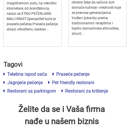
iskrene želje da sačuva duh
magistralnom putu, na nekoliko
domaće kuhinje i vrednosti koje
kilometara od Aranđelovca,
se prenose generacijama.
nalazi se ETNO PEČENJARA
Vođeni ljubavlju prema
MALI HRAST.Specijalitet kuće je
tradicionalnim receptima i
praseće pečenje.Praseće pečenje
toplini domaćinske atmosfere,
dolazi otkošteno, iseckan...
stvoril...
Tagovi
Teletina ispod sača
Praseće pečenje
Jagnjeće pečenje
Pet friendly restorani
Restorani sa parkingom
Restorani za krštenje
Želite da se i Vaša firma
nađe u našem biznis