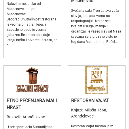
Mladenovac
Nalazi se nedaleko od
Mladenovca na putu
Svečana sala Tron za sva vaša
Mladenovac –
slavlja, od sada vama na
Beograd.Unutrašnjost restorana
raspolaganju! Uverite se u
je veoma prijatna i lepa, a
kvalitet usluga, menija i
zaposleno osoblje veoma
organizacije vašeg slavlja! Naša
ljubazno.Restoran poseduje
svečana sala pruža sve što je
letnju baštu i otvorenu terasu, na
tog dana Vama bitno. Počet...
r...
ETNO PEČENJARA MALI
RESTORAN VAJAT
HRAST
Knjaza Miloša 166a,
Aranđelovac
Bukovik, Aranđelovac
Restoran Vajat nastao je iz
U prelepom delu Šumadije na