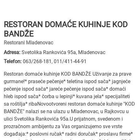
RESTORAN DOMAĆE KUHINJE KOD
BANDŽE
Restorani Mladenovac
Adresa:
Svetolika Rankovića 95a, Mladenovac
Telefon:
063/268-181
,
011/411-44-91
Restoran domaće kuhinje KOD BANDŽE Uživanje za prave
gurmane!* praseće pečenje* teletina ispod sača* jagnjeće
pečenje ispod sača* jareće pečenje ispod sača* domaći
hleb ispod sača* čorba u lepinji* kuvana jela* specijaliteti
sa roštilja* ribaNovootvoreni restoran domaće kuhinje "KOD
BANDŽE" nalazi se na ulazu u Mladenovac, u Rajkovcu u
ulici Svetolika Rankovića 95a.U prijatnom, svedenom i
prozračnom ambijentu za Vas organizujemo sve vrste
događaja:* poslovni ručak* radni doručak* proslavu firme*