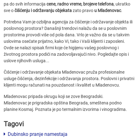
pa do svih informacija
cene, radno vreme, brojeve telefona
, ukratko
sve o
čišćenju i održavanju objekata
zato pravo
u Mladenovac
.
Potrebna Vam je ozbiljna agencija za čiščenje i održavanje objekta ili
poslovnog prostora? Današnji trendovi nalažu da se u poslovnim
prostorima provodi više od pola dana. Vrlo je važno da se u takvim
uslovima osećate prijatno, kako Vi, tako i Vaši klijenti i zaposleni.
Ovde se nalazi spisak firmi koje će higijenu vašeg poslovnog i
životnog prostora podići na zadovoljavajući nivo. Pogledajte opis i
uslove njihovih usluga...
Čišćenje i održavanje objekata Mladenovac pruža profesionalne
usluge čišćenja, dezinfekcije i održavanja prostora. Poslovni i privatni
klijenti mogu računati na pouzdanost i kvalitet u Mladenovcu.
Mladenovac pripada okrugu koji se zove Beogradski.
Mladenovac je prigradska opština Beograda, smeštena podno
planine Kosmaj. Poznata je po termalnim izvorima i vinogradima.
Tagovi
Dubinsko pranje namestaja