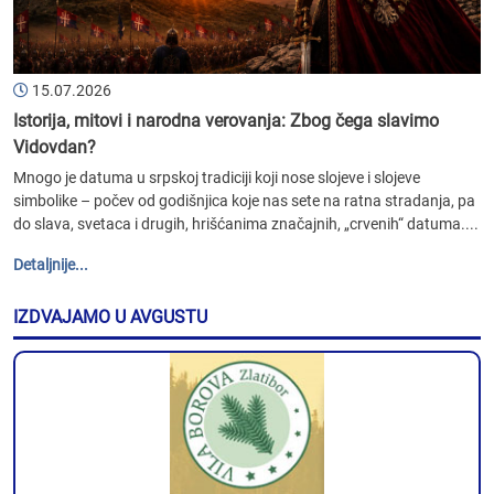
15.07.2026
Istorija, mitovi i narodna verovanja: Zbog čega slavimo
Vidovdan?
Mnogo je datuma u srpskoj tradiciji koji nose slojeve i slojeve
simbolike – počev od godišnjica koje nas sete na ratna stradanja, pa
do slava, svetaca i drugih, hrišćanima značajnih, „crvenih“ datuma....
Detaljnije...
IZDVAJAMO U AVGUSTU