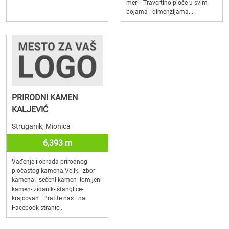
meri - Travertino ploče u svim
bojama i dimenzijama...
PRIRODNI KAMEN
KALJEVIĆ
Struganik, Mionica
6,393 m
Vađenje i obrada prirodnog
pločastog kamena.Veliki izbor
kamena:- sečeni kamen- lomljeni
kamen- zidanik- štanglice-
krajcovan Pratite nas i na
Facebook stranici.