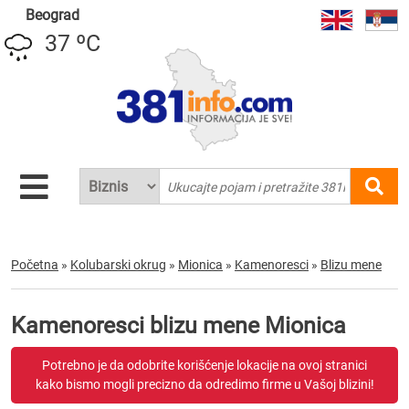
Beograd
37 ºC
Početna
»
Kolubarski okrug
»
Mionica
»
Kamenoresci
»
Blizu mene
Kamenoresci blizu mene Mionica
Potrebno je da odobrite korišćenje lokacije na ovoj stranici
kako bismo mogli precizno da odredimo firme u Vašoj blizini!