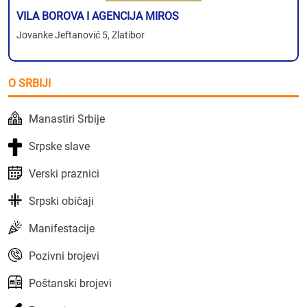
VILA BOROVA I AGENCIJA MIROS
Jovanke Jeftanović 5, Zlatibor
O SRBIJI
Manastiri Srbije
Srpske slave
Verski praznici
Srpski običaji
Manifestacije
Pozivni brojevi
Poštanski brojevi