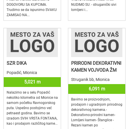
DOGOVORU SA KUPCIMA.
NUDIMO SU: - struganički sivi
Trudimo se da ispunimo SVAKU
lomljeni i...
ZAMISAO NA...
SZR DIKA
PRIRODNI DEKORATIVNI
KAMEN VOJVODA ŽM
Popadić, Mionica
Struganik bb, Mionica
5,021 m
6,091 m
Nalazimo se u selu Popadić
nekoliko kilometra od Mionice na
Bavimo se proizvodnjom,
samom početku Ravnogorskog
prodajom i ugradnjom prirodnog
puta. Uspešno postojimo već
dekorativnog kamena.-
petnaest godina. Bavimo se
Dekorativno-prirodni kamen-
izradom SVIH VRSTA FONTANA,
Lomljeni kamen- Štanglice -
kao i prodajom različitog kame...
Rezani kamen po