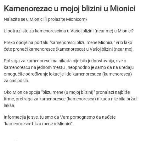
Kamenorezac u mojoj blizini u Mionici
Nalazite se u Mionici ili prolazite Mionicom?
U potrazi ste za kamenorescima u Vašoj blizini (near me) u Mionici?
Preko opcije na portalu "kamenoresci blizu mene Mionicu" vrlo lako
ćete pronaći kamenoresce (kamenoresca) u Vašoj blizini (near me).
Potraga za kamenorescima nikada nije bila jednostavnija, sve o
kamenorescu na jednom mestu , neophodno je samo da na uređaju
omogućite određivanje lokacije i do kamenoresaca (kamenoresca)
za čas posla.
Oko Mionice opcija "blizu mene (u mojoj blizini)" pronalazi najbliže
firme, pretraga za kamenoresce (kamenoresca) nikada nije bila brža i
lakša.
Informacija je sve, tu smo da Vam pomognemo da nađete
"kamenoresce blizu mene u Mionici".