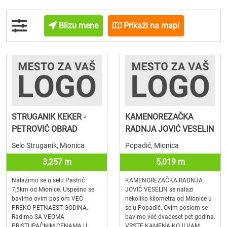
Blizu mene
Prikaži na mapi
STRUGANIK KEKER -
KAMENOREZAČKA
PETROVIĆ OBRAD
RADNJA JOVIĆ VESELIN
Selo Struganik, Mionica
Popadić, Mionica
3,257 m
5,019 m
Nalazimo se u selu Pastrić
KAMENOREZAČKA RADNJA
7,5km od Mionice. Uspešno se
JOVIĆ VESELIN se nalazi
bavimo ovim poslom VEĆ
nekoliko kilometra od Mionice u
PREKO PETNAEST GODINA.
selu Popadić. Ovim poslom se
Radimo SA VEOMA
bavimo već dvadeset pet godina.
PRISTUPAČNIM CENAMA U
VRSTE KAMENA KOJI VAM