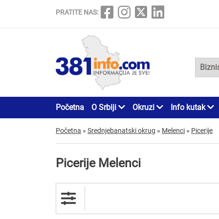
PRATITE NAS:
Početna
O Srbiji
Okruzi
Info kutak
Početna
»
Srednjebanatski okrug
»
Melenci
»
Picerije
Picerije Melenci