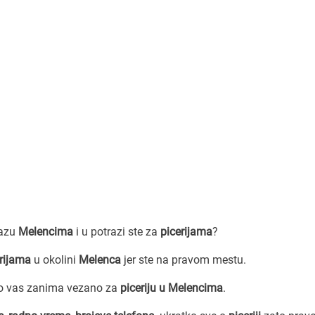
lazu
Melencima
i u potrazi ste za
picerijama
?
erijama
u okolini
Melenca
jer ste na pravom mestu.
to vas zanima vezano za
piceriju u Melencima
.