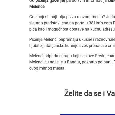
Od
picerija (picerije)
pa do svih informacija
cen
Melence
.
Gde pojesti najbolju pizzu u ovom mestu? Jedno 
sigurno predstavljena na portalu 381info.com Pog
pica kao i mogućnost dostave na kućnu adresu.
Picerije Melenci pripremaju ukusne i raznovrsn
Ljubitelji italijanske kuhinje uvek pronalaze om
Melenci pripada okrugu koji se zove Srednjeban
Melenci su naselje u Banatu, poznato po banji 
ovog mirnog mesta.
Želite da se i 