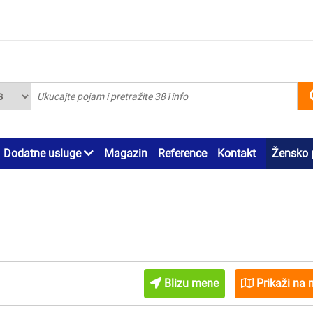
Dodatne usluge
Magazin
Reference
Kontakt
Žensko 
Blizu mene
Prikaži na 