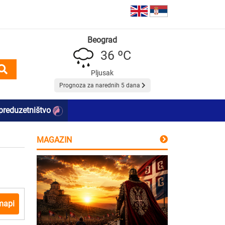
Beograd
36 ºC
Pljusak
Prognoza za narednih 5 dana
preduzetništvo
MAGAZIN
mapi