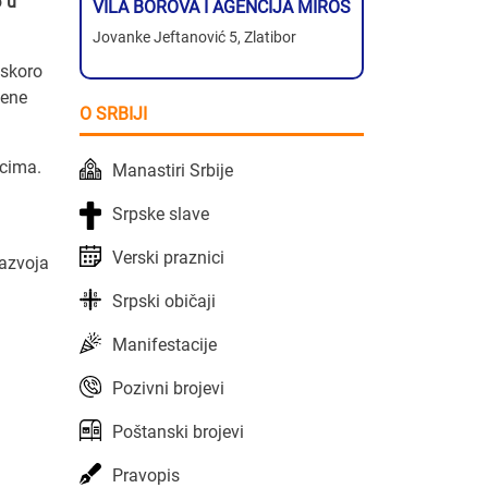
o
u
VILA BOROVA I AGENCIJA MIROS
Jovanke Jeftanović 5, Zlatibor
 skoro
cene
O SRBIJI
jcima.
Manastiri Srbije
Srpske slave
Verski praznici
razvoja
Srpski običaji
Manifestacije
Pozivni brojevi
Poštanski brojevi
Pravopis