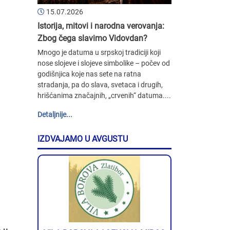
15.07.2026
Istorija, mitovi i narodna verovanja:
Zbog čega slavimo Vidovdan?
Mnogo je datuma u srpskoj tradiciji koji
nose slojeve i slojeve simbolike – počev od
godišnjica koje nas sete na ratna
stradanja, pa do slava, svetaca i drugih,
hrišćanima značajnih, „crvenih“ datuma....
Detaljnije...
IZDVAJAMO U AVGUSTU