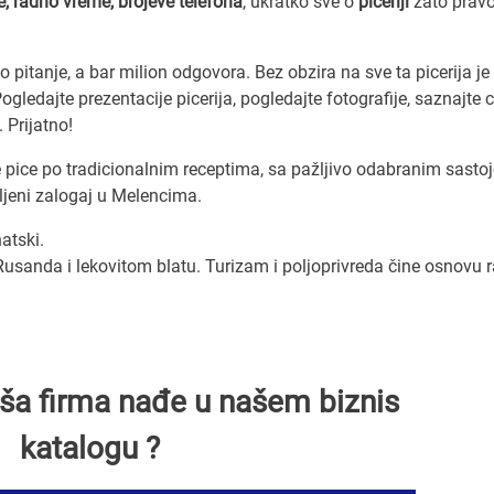
e, radno vreme, brojeve telefona
, ukratko sve o
piceriji
zato prav
pitanje, a bar milion odgovora. Bez obzira na sve ta picerija je
ledajte prezentacije picerija, pogledajte fotografije, saznajte 
 Prijatno!
e pice po tradicionalnim receptima, sa pažljivo odabranim sasto
iljeni zalogaj u Melencima.
atski.
Rusanda i lekovitom blatu. Turizam i poljoprivreda čine osnovu 
Vaša firma nađe u našem biznis
katalogu ?