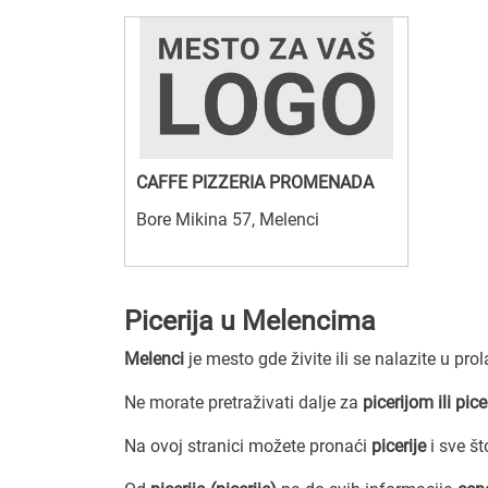
CAFFE PIZZERIA PROMENADA
Bore Mikina 57, Melenci
Picerija u Melencima
Melenci
je mesto gde živite ili se nalazite u pro
Ne morate pretraživati dalje za
picerijom ili pic
Na ovoj stranici možete pronaći
picerije
i sve š