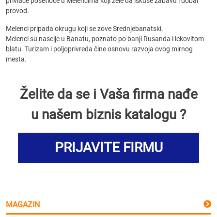
privlače posetioce u Melencima koji žele da iskuse zabavu i dobar
provod.
Melenci pripada okrugu koji se zove Srednjebanatski.
Melenci su naselje u Banatu, poznato po banji Rusanda i lekovitom
blatu. Turizam i poljoprivreda čine osnovu razvoja ovog mirnog
mesta.
Želite da se i Vaša firma nađe
u našem biznis katalogu ?
PRIJAVITE FIRMU
MAGAZIN