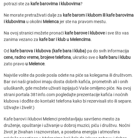
potrazi ste za
kafe barovima i klubovima
?
Ne morate pretraživati dalje za
kafe barom i klubom ili kafe barovima
i klubovima
u okolini
Melenca
jer ste na pravom mestu.
Na ovoj stranici možete pronaći
kafe barove i klubove
i sve što vas
zanima vezano za
kafe bar i klub u Melencima
.
Od
kafe barova i klubova (kafe bara i kluba)
pa do svih informacija
cene, radno vreme, brojeve telefona
, ukratko sve o
kafe baru i klubu
zato pravo
u Melence
.
Najviše volite da posle posla odete na piće sa kolegama ili društvom.
Bar svi naši gradovi imaju dosta dobrih kafića, prometnih ali i onih
ušuškanih, gde možete uživati ispijajući Vaše omiljeno piće. Na ovoj
strani portala 381info.com pogledajte prezentacije kafića i noćnih
klubova i dođite do kontakt telefona kako bi rezervisali sto ili separe.
Uživajte i živeli!:)
Kafe barovi i klubovi Melenci predstavljaju savršeno mesto za
druženje, opuštanje i uživanje u dobroj muzici, piću i društvu. Noćni
život je živahan i raznovrstan, a posebna energija i atmosfera