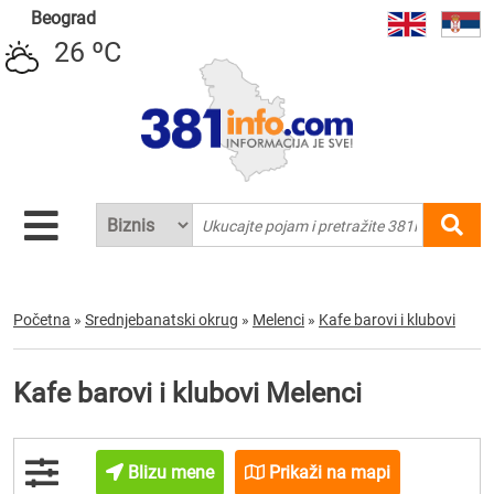
Beograd
26 ºC
Početna
»
Srednjebanatski okrug
»
Melenci
»
Kafe barovi i klubovi
Kafe barovi i klubovi Melenci
Blizu mene
Prikaži na mapi