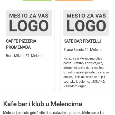
CAFFE PIZZERIA
KAFE BAR FRATELLI
PROMENADA
Braće Barnić 54, Melenci
Bore Mikina 57, Melenci
Nalazi se u Melencima blizu
pošte. U mirnoj i opuštajućoj
atmosferi preko dana možete
uživati u ispijanju kafe, pića, a za
one koji žele da se klade tu je i
sportska kladionica MONAKO.
Vikendom organi...
Kafe bar i klub u Melencima
Melenci
je mesto gde živite ili se nalazite u prolazu
Melencima
i u