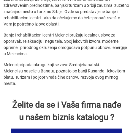
zdravstvenim prednostima, banjski turizam u Srbiji zauzima izuzetno
značajno mesto u turizmu Srbije. Ovde su predstavljene banje i
rehabilitacioni centri, tako da očekujemo da ćete pronaći sve što
Vam je potrebno iz ove oblasti.
Banje i rehabilitacioni centri Melenci pružaju idealne uslove za
oporavak, relaksaciju i negu tela. Spoj lekovitih izvora, moderne
opreme i prirodnog okruženja omogućava potpunu obnovu energije
u Melencima.
Melenci pripada okrugu koji se zove Srednjebanatski.
Melenci su naselje u Banatu, poznato po banji Rusanda i lekovitom
blatu. Turizam i poljoprivreda čine osnovu razvoja ovog mirnog
mesta.
Želite da se i Vaša firma nađe
u našem biznis katalogu ?