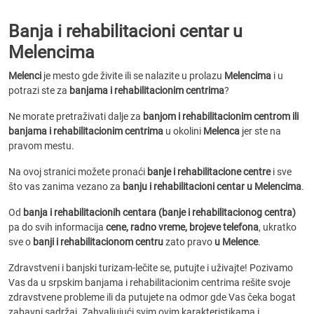
Banja i rehabilitacioni centar u
Melencima
Melenci
je mesto gde živite ili se nalazite u prolazu
Melencima
i u
potrazi ste za
banjama i rehabilitacionim centrima
?
Ne morate pretraživati dalje za
banjom i rehabilitacionim centrom ili
banjama i rehabilitacionim centrima
u okolini
Melenca
jer ste na
pravom mestu.
Na ovoj stranici možete pronaći
banje i rehabilitacione centre
i sve
što vas zanima vezano za
banju i rehabilitacioni centar u Melencima
.
Od
banja i rehabilitacionih centara (banje i rehabilitacionog centra)
pa do svih informacija
cene, radno vreme, brojeve telefona
, ukratko
sve o
banji i rehabilitacionom centru
zato pravo
u Melence
.
Zdravstveni i banjski turizam-lečite se, putujte i uživajte! Pozivamo
Vas da u srpskim banjama i rehabilitacionim centrima rešite svoje
zdravstvene probleme ili da putujete na odmor gde Vas čeka bogat
zabavni sadržaj. Zahvaljujući svim ovim karakteristikama i