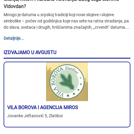
Vidovdan?
Mnogo je datuma u srpskoj tradiciji koji nose slojeve i slojeve
simbolike – počev od godišnjica koje nas sete na ratna stradanja, pa
do slava, svetaca i drugih, hrišćanima značajnih, „crvenih“ datuma....
Detaljnije...
IZDVAJAMO U AVGUSTU
VILA BOROVA I AGENCIJA MIROS
Jovanke Jeftanović 5, Zlatibor