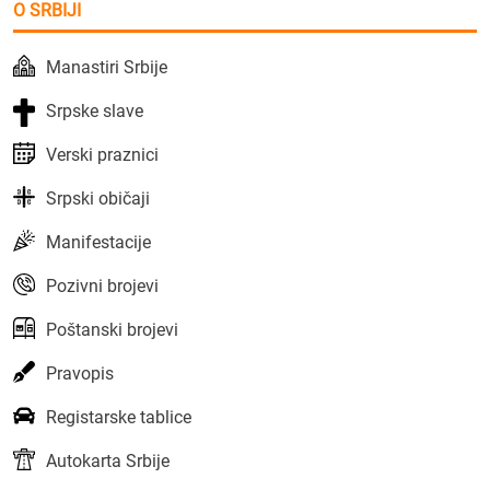
O SRBIJI
Manastiri Srbije
Srpske slave
Verski praznici
Srpski običaji
Manifestacije
Pozivni brojevi
Poštanski brojevi
Pravopis
Registarske tablice
Autokarta Srbije