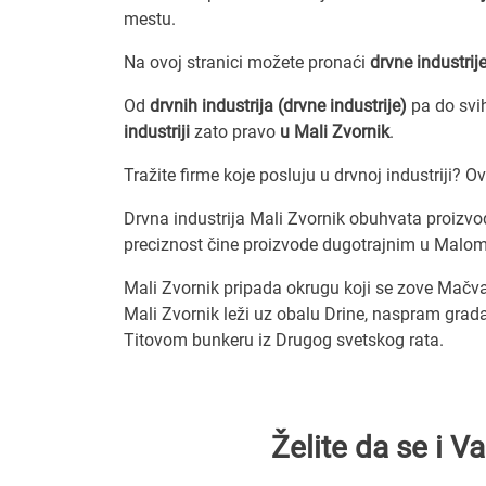
mestu.
Na ovoj stranici možete pronaći
drvne industrij
Od
drvnih industrija (drvne industrije)
pa do svi
industriji
zato pravo
u Mali Zvornik
.
Tražite firme koje posluju u drvnoj industriji? 
Drvna industrija Mali Zvornik obuhvata proizvodnj
preciznost čine proizvode dugotrajnim u Malom
Mali Zvornik pripada okrugu koji se zove Mačva
Mali Zvornik leži uz obalu Drine, naspram grada
Titovom bunkeru iz Drugog svetskog rata.
Želite da se i 