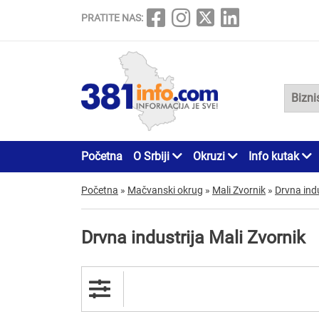
PRATITE NAS:
Početna
O Srbiji
Okruzi
Info kutak
Početna
»
Mačvanski okrug
»
Mali Zvornik
»
Drvna indu
Drvna industrija Mali Zvornik