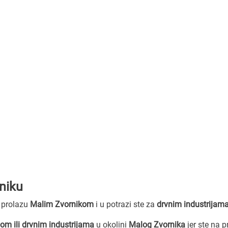
niku
u prolazu
Malim Zvornikom
i u potrazi ste za
drvnim industrijam
om ili drvnim industrijama
u okolini
Malog Zvornika
jer ste na 