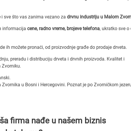
e
i sve što vas zanima vezano za
drvnu industriju u Malom Zvor
h informacija
cene, radno vreme, brojeve telefona
, ukratko sve o
Ovde ih možete pronaći, od proizvodnje građe do prodaje drveta.
u, preradu i distribuciju drveta i drvnih proizvoda. Kvalitet i
 Zvorniku.
nski.
 Zvornika u Bosni i Hercegovini. Poznat je po Zvorničkom jezeru
Vaša firma nađe u našem biznis