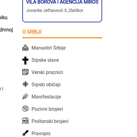
VILA BOROVA I AGENCIJA MIROS
Jovanke Jeftanović 5, Zlatibor
niku
.
drvnoj
O SRBIJI
Manastiri Srbije
Srpske slave
Verski praznici
Srpski običaji
 i
Manifestacije
Pozivni brojevi
Poštanski brojevi
Pravopis