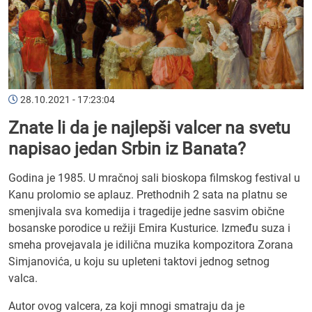
28.10.2021 - 17:23:04
Znate li da je najlepši valcer na svetu
napisao jedan Srbin iz Banata?
Godina je 1985. U mračnoj sali bioskopa filmskog festival u
Kanu prolomio se aplauz. Prethodnih 2 sata na platnu se
smenjivala sva komedija i tragedije jedne sasvim obične
bosanske porodice u režiji Emira Kusturice. Između suza i
smeha provejavala je idilična muzika kompozitora Zorana
Simjanovića, u koju su upleteni taktovi jednog setnog
valca.
Autor ovog valcera, za koji mnogi smatraju da je