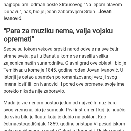
najpopularni odmah posle Štrausovog “Na lepom plavom
Dunavu”, pak, bio je jedan zaboravljeni Srbin -
Jovan
Ivanović
.
“Para za muziku nema, valja vojsku
opremati”
Seobe su tokom vekova srpski narod odvele na sve četiri
strane sveta, pa i u Banat u kome se naselila velika
zajednica naših sunarodnika. Glavni grad ove oblasti bio je
Temišvar, u kome je 1845. godine rođen Jovan Ivanović. U
istoriji je ostao upamćen po romanizovanoj verziji svog
imena Iosif ili Ion Ivanovici. I pored ove promene, svoje ime i
poreklo nikada nije zaboravio.
Mada je vremenom postao jedan od najvećih muzičara
svog vremena, bio je samouk. Prvi instrument koji je naučio
da svira bila je flauta koju je dobio na poklon. Kao
četrnaestogodišnjak, 1859. godine pristupa VI pešadijskom
puku smeštenom u mestu Galaci u Rumuniji. Pušku menja