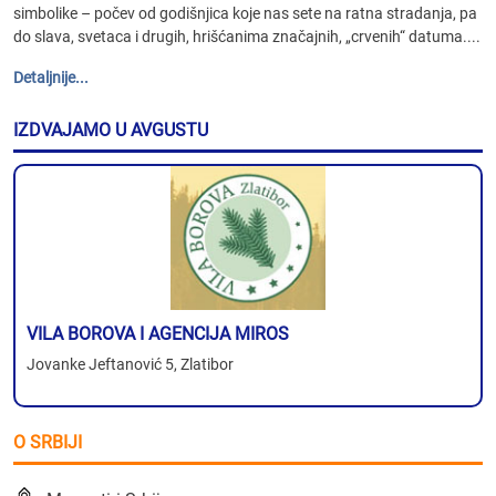
simbolike – počev od godišnjica koje nas sete na ratna stradanja, pa
do slava, svetaca i drugih, hrišćanima značajnih, „crvenih“ datuma....
Detaljnije...
IZDVAJAMO U AVGUSTU
VILA BOROVA I AGENCIJA MIROS
Jovanke Jeftanović 5, Zlatibor
O SRBIJI