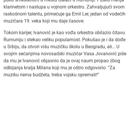
klarinetom i nastupa u vojnom orkestru. Zahvaljujući svom
raskošnom talentu, primećuje ga Emil Ler, jedan od vodećih
muzičara 19. veka koji mu daje časove.
Tokom karijer, Ivanović je kao vođa orkestra obilazio čitavu
Rumuniju i stekao veliku popularnost. Pokušao je i da dođe
u Srbiju, da otvori višu muzičku školu u Beogradu, ali… U
svojim sećanjima novosadski muzičar Vasa Jovanović piše
da mu je Ivanović objasnio da je ovaj naum propao zbog
odbijanja kralja Milana koji mu je oštro odgovorio: “Za
muziku nema budžeta, treba vojsku opremati!”