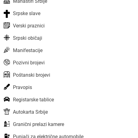
Manastiri Srbije
Srpske slave
Verski praznici
Srpski običaji
Manifestacije
Pozivni brojevi
Poštanski brojevi
Pravopis
Registarske tablice
Autokarta Srbije
Granični prelazi kamere
Punjači za električne automobile