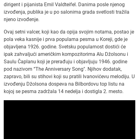
dirigent i pijanista Emil Valdteifel. Danima posle njenog
izvođenja, publika je u po salonima grada svetlosti tražila
njeno izvođenje.
Ovaj setni valcer, koji kao da opija svojim notama, postao je
pola veka kasnije i prva popularna pesma u Koreji, gde je
objavljena 1926. godine. Svetsku popularnost dostići će
ipak zahvaljući američkim kompozitorima Alu Džolsonu i
Saulu Čaplanu koji je prerađuju i objavljuju 1946. godine
pod nazivom “The Anniversary Song". Njihov dodatak,
zapravo, bili su stihovi koji su pratili Ivanovićevu melodiju. U
izvođenju Džolsona dospeva na Bilbordovu top listu na
kojoj se pesma zadržala 14 nedelja i dostigla 2. mesto.