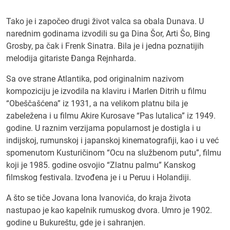
Tako je i započeo drugi život valca sa obala Dunava. U
narednim godinama izvodili su ga Dina Šor, Arti Šo, Bing
Grosby, pa čak i Frenk Sinatra. Bila je i jedna poznatijih
melodija gitariste Đanga Rejnharda.
Sa ove strane Atlantika, pod originalnim nazivom
kompoziciju je izvodila na klaviru i Marlen Ditrih u filmu
“Obeščašćena” iz 1931, a na velikom platnu bila je
zabeležena i u filmu Akire Kurosave “Pas lutalica” iz 1949.
godine. U raznim verzijama popularnost je dostigla i u
indijskoj, rumunskoj i japanskoj kinematografiji, kao i u već
spomenutom Kusturičinom “Ocu na službenom putu”, filmu
koji je 1985. godine osvojio “Zlatnu palmu” Kanskog
filmskog festivala. Izvođena je i u Peruu i Holandiji.
A što se tiče Jovana Iona Ivanovića, do kraja života
nastupao je kao kapelnik rumuskog dvora. Umro je 1902.
godine u Bukureštu, gde je i sahranjen.