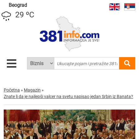
Beograd
29 ºC
Početna
»
Magazin
»
Znate li da je najlepši valcer na svetu napisao jedan Srbin iz Banata?