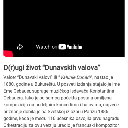
D(r)ugi život “Dunavskih valova”
Valcer “Dunavski valovi” ili “
Valurile Dunării
”, nastao je
1880. godine u Bukureštu. U posveti izdanja stajalo je ime
Eme Gebauer, supruge muzičkog isdavača Konstantina
Gebauera. Iako je od samog počekta postala omiljena
kompozicija na nedeljnim koncertima i balovima, najveće
priznanje dobila je na Svetskoj izložbi u Parizu 1886.
godine, kada je među 116 učesnika osvojila prvu nagradu.
Orkestraciju za ovu verziju uradio je francuski kompozitor,