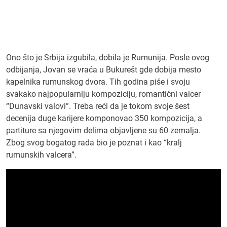
Ono što je Srbija izgubila, dobila je Rumunija. Posle ovog
odbijanja, Jovan se vraća u Bukurešt gde dobija mesto
kapelnika rumunskog dvora. Tih godina piše i svoju
svakako najpopularniju kompoziciju, romantični valcer
“Dunavski valovi”. Treba reći da je tokom svoje šest
decenija duge karijere komponovao 350 kompozicija, a
partiture sa njegovim delima objavljene su 60 zemalja.
Zbog svog bogatog rada bio je poznat i kao “kralj
rumunskih valcera”.