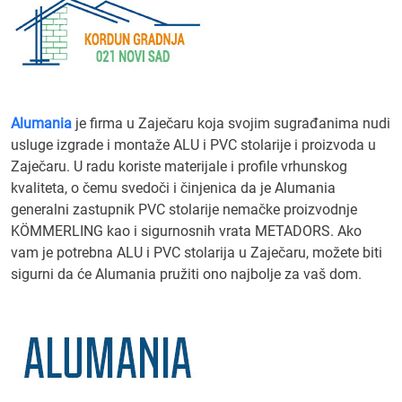
Alumania
je firma u Zaječaru koja svojim sugrađanima nudi
usluge izgrade i montaže ALU i PVC stolarije i proizvoda u
Zaječaru. U radu koriste materijale i profile vrhunskog
kvaliteta, o čemu svedoči i činjenica da je Alumania
generalni zastupnik PVC stolarije nemačke proizvodnje
KÖMMERLING kao i sigurnosnih vrata METADORS. Ako
vam je potrebna ALU i PVC stolarija u Zaječaru, možete biti
sigurni da će Alumania pružiti ono najbolje za vaš dom.