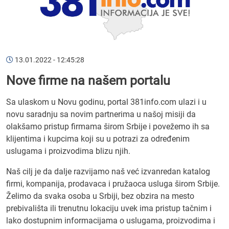
13.01.2022 - 12:45:28
Nove firme na našem portalu
Sa ulaskom u Novu godinu, portal 381info.com ulazi i u
novu saradnju sa novim partnerima u našoj misiji da
olakšamo pristup firmama širom Srbije i povežemo ih sa
klijentima i kupcima koji su u potrazi za određenim
uslugama i proizvodima blizu njih.
Naš cilj je da dalje razvijamo naš već izvanredan katalog
firmi, kompanija, prodavaca i pružaoca usluga širom Srbije.
Želimo da svaka osoba u Srbiji, bez obzira na mesto
prebivališta ili trenutnu lokaciju uvek ima pristup tačnim i
lako dostupnim informacijama o uslugama, proizvodima i