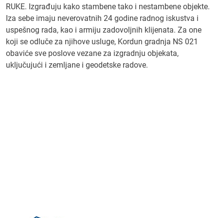
RUKE. Izgrađuju kako stambene tako i nestambene objekte.
Iza sebe imaju neverovatnih 24 godine radnog iskustva i
uspešnog rada, kao i armiju zadovoljnih klijenata. Za one
koji se odluče za njihove usluge, Kordun gradnja NS 021
obaviće sve poslove vezane za izgradnju objekata,
uključujući i zemljane i geodetske radove.