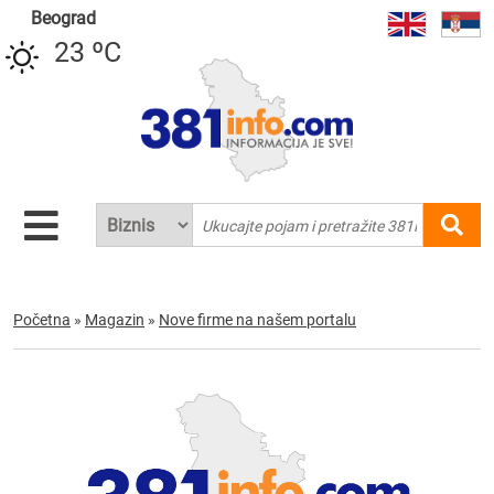
Beograd
23 ºC
Početna
»
Magazin
»
Nove firme na našem portalu