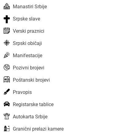
Manastiri Srbije
Srpske slave
Verski praznici
Srpski običaji
Manifestacije
Pozivni brojevi
Poštanski brojevi
Pravopis
Registarske tablice
Autokarta Srbije
Granični prelazi kamere