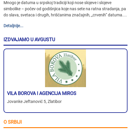
Mnogo je datuma u srpskoj tradiciji koji nose slojeve i slojeve
simbolike – počev od godišnjica koje nas sete na ratna stradanja, pa
do slava, svetaca i drugih, hrišćanima značajnih, „crvenih“ datuma....
Detaljnije...
IZDVAJAMO U AVGUSTU
VILA BOROVA I AGENCIJA MIROS
Jovanke Jeftanović 5, Zlatibor
O SRBIJI