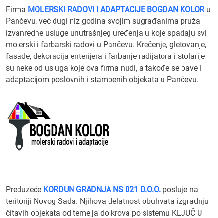
Firma
MOLERSKI RADOVI I ADAPTACIJE BOGDAN KOLOR
u
Pančevu, već dugi niz godina svojim sugrađanima pruža
izvanredne usluge unutrašnjeg uređenja u koje spadaju svi
molerski i farbarski radovi u Pančevu. Krečenje, gletovanje,
fasade, dekoracija enterijera i farbanje radijatora i stolarije
su neke od usluga koje ova firma nudi, a takođe se bave i
adaptacijom poslovnih i stambenih objekata u Pančevu.
Preduzeće
KORDUN GRADNJA NS 021 D.O.O.
posluje na
teritoriji Novog Sada. Njihova delatnost obuhvata izgradnju
čitavih objekata od temelja do krova po sistemu KLJUČ U