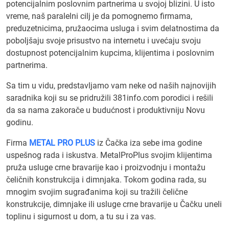
potencijalnim poslovnim partnerima u svojoj blizini. U isto
vreme, naš paralelni cilj je da pomognemo firmama,
preduzetnicima, pružaocima usluga i svim delatnostima da
poboljšaju svoje prisustvo na internetu i uvećaju svoju
dostupnost potencijalnim kupcima, klijentima i poslovnim
partnerima.
Sa tim u vidu, predstavljamo vam neke od naših najnovijih
saradnika koji su se pridružili 381info.com porodici i rešili
da sa nama zakorače u budućnost i produktivniju Novu
godinu.
Firma
METAL PRO PLUS
iz Čačka iza sebe ima godine
uspešnog rada i iskustva. MetalProPlus svojim klijentima
pruža usluge crne bravarije kao i proizvodnju i montažu
čeličnih konstrukcija i dimnjaka. Tokom godina rada, su
mnogim svojim sugrađanima koji su tražili čelične
konstrukcije, dimnjake ili usluge crne bravarije u Čačku uneli
toplinu i sigurnost u dom, a tu su i za vas.