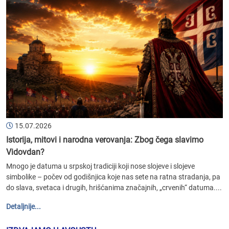
15.07.2026
Istorija, mitovi i narodna verovanja: Zbog čega slavimo
Vidovdan?
Mnogo je datuma u srpskoj tradiciji koji nose slojeve i slojeve
simbolike – počev od godišnjica koje nas sete na ratna stradanja, pa
do slava, svetaca i drugih, hrišćanima značajnih, „crvenih“ datuma....
Detaljnije...