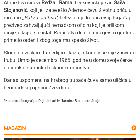
Ahmedovi sinovi
Redža
i
Rama
. Leskovački pisac
Saša
Stojanović
, koji je i zabeležio Ademovićevu životnu priču u
romanu
„Put za Jerihon“,
beleži da je trubač ovaj događaj
preživeo zahvaljujući nemačkom oficiru koji je prilikom
racije, u kojoj su ostali Romi odvedeni, na njegovim grudima
primetio orden i zbog toga mu spasio život.
Slomljen velikom tragedijom, kažu, nikada više nije zasvirao
trubu. Umro je decembra 1965. godine u domu svoje ćerke,
u dubokoj starosti i teškom siromaštvu.
Danas uspomenu na hrabrog trubača čuva samo uličica u
beogradskoj opštini Zvezdara.
*Naslovna fotografija: Digitalni arhiv Narodne Biblioteke Srbije
MAGAZIN