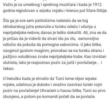
Važio je za umešnog i spretnog muzičara i kada je 1912.
godine regrutovan u srpsku vojsku i krenuo put Stare Srbije.
Šta ga je sve sem patriotizma nateralo da se tog
oktobarskog jutra presvuče u tursku odeću i ušunja u
neprijateljske redove, danas je teško dokučiti. Ali, zna se da
je pričao da je videvši da stvari idu po zlu, samovoljno
odlučio da pokuša da pomogne saborcima. U jeku bitke,
zaogrnut gustom maglom, provukao se na tursku stranu i
pažljivo osluškivao zvuke neprijateljske trube. Kao izvrstan
sluhista, lako je raspoznao poziv za juriš i povlačenje… i
čekao.
U trenutku kada je shvatio da Turci lome otpor srpske
vojske, udahnuo je duboko i snažno zasvirao turski vojni
poziv na povlačenje! Uhvaćeni u haosu bitke, Turci su prvo
zbunjeno, a potom po komandi počeli da se povlače.