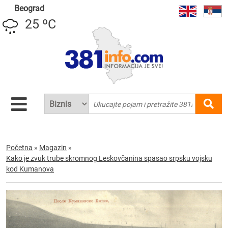
Beograd
25 ºC
Početna
»
Magazin
»
Kako je zvuk trube skromnog Leskovčanina spasao srpsku vojsku
kod Kumanova