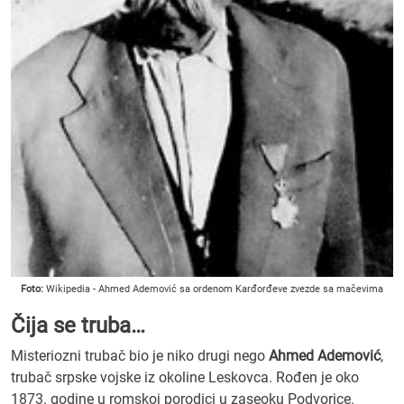
Foto:
Wikipedia - Ahmed Ademović sa ordenom Karđorđeve zvezde sa mačevima
Čija se truba…
Misteriozni trubač bio je niko drugi nego
Ahmed Ademović
,
trubač srpske vojske iz okoline Leskovca. Rođen je oko
1873. godine u romskoj porodici u zaseoku Podvorice.