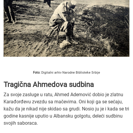
Foto:
Digitalni arhiv Narodne Biblioteke Srbije
Tragična Ahmedova sudbina
Za svoje zasluge u ratu, Ahmed Ademović dobio je zlatnu
Karađorđevu zvezdu sa mačevima. Oni koji ga se sećaju,
kažu da je nikad nije skidao sa grudi. Nosio ju je i kada se tri
godine kasnije uputio u Albansku golgotu, deleći sudbinu
svojih saboraca.