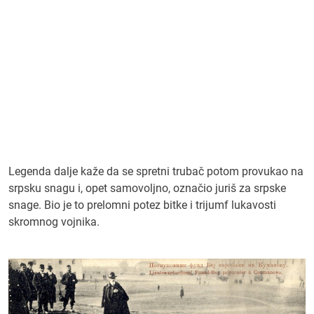
Legenda dalje kaže da se spretni trubač potom provukao na
srpsku snagu i, opet samovoljno, označio juriš za srpske
snage. Bio je to prelomni potez bitke i trijumf lukavosti
skromnog vojnika.