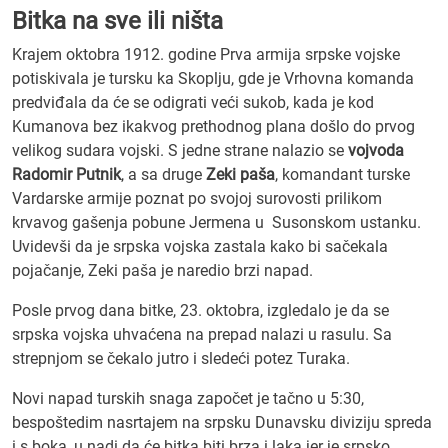
Bitka na sve ili ništa
Krajem oktobra 1912. godine Prva armija srpske vojske
potiskivala je tursku ka Skoplju, gde je Vrhovna komanda
predviđala da će se odigrati veći sukob, kada je kod
Kumanova bez ikakvog prethodnog plana došlo do prvog
velikog sudara vojski. S jedne strane nalazio se
vojvoda
Radomir Putnik
, a sa druge
Zeki paša
, komandant turske
Vardarske armije poznat po svojoj surovosti prilikom
krvavog gašenja pobune Jermena u Susonskom ustanku.
Uvidevši da je srpska vojska zastala kako bi sačekala
pojačanje, Zeki paša je naredio brzi napad.
Posle prvog dana bitke, 23. oktobra, izgledalo je da se
srpska vojska uhvaćena na prepad nalazi u rasulu. Sa
strepnjom se čekalo jutro i sledeći potez Turaka.
Novi napad turskih snaga započet je tačno u 5:30,
bespoštedim nasrtajem na srpsku Dunavsku diviziju spreda
i s boka, u nadi da će bitka biti brza i laka jer je srpsko