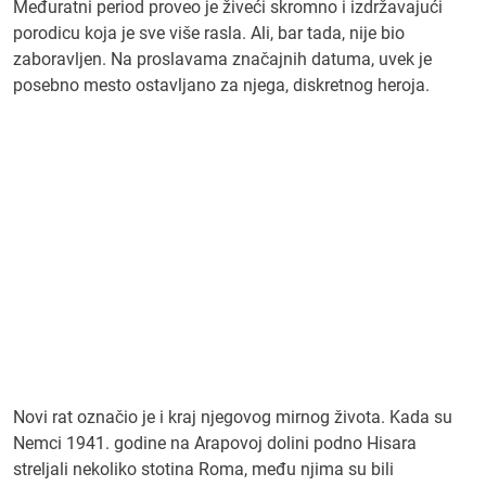
Međuratni period proveo je živeći skromno i izdržavajući
porodicu koja je sve više rasla. Ali, bar tada, nije bio
zaboravljen. Na proslavama značajnih datuma, uvek je
posebno mesto ostavljano za njega, diskretnog heroja.
Novi rat označio je i kraj njegovog mirnog života. Kada su
Nemci 1941. godine na Arapovoj dolini podno Hisara
streljali nekoliko stotina Roma, među njima su bili