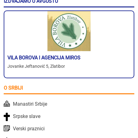
IZDVAJAMO U AVGUSTU
VILA BOROVA I AGENCIJA MIROS
Jovanke Jeftanović 5, Zlatibor
O SRBIJI
Manastiri Srbije
Srpske slave
Verski praznici