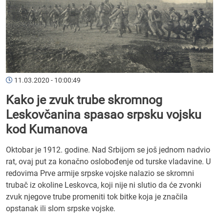
11.03.2020 - 10:00:49
Kako je zvuk trube skromnog
Leskovčanina spasao srpsku vojsku
kod Kumanova
Oktobar je 1912. godine. Nad Srbijom se još jednom nadvio
rat, ovaj put za konačno oslobođenje od turske vladavine. U
redovima Prve armije srpske vojske nalazio se skromni
trubač iz okoline Leskovca, koji nije ni slutio da će zvonki
zvuk njegove trube promeniti tok bitke koja je značila
opstanak ili slom srpske vojske.