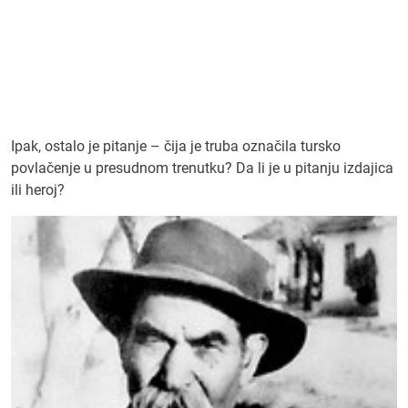
Ipak, ostalo je pitanje – čija je truba označila tursko
povlačenje u presudnom trenutku? Da li je u pitanju izdajica
ili heroj?