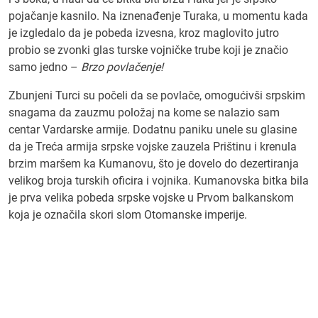
pojačanje kasnilo. Na iznenađenje Turaka, u momentu kada
je izgledalo da je pobeda izvesna, kroz maglovito jutro
probio se zvonki glas turske vojničke trube koji je značio
samo jedno –
Brzo povlačenje!
Zbunjeni Turci su počeli da se povlače, omogućivši srpskim
snagama da zauzmu položaj na kome se nalazio sam
centar Vardarske armije. Dodatnu paniku unele su glasine
da je Treća armija srpske vojske zauzela Prištinu i krenula
brzim maršem ka Kumanovu, što je dovelo do dezertiranja
velikog broja turskih oficira i vojnika. Kumanovska bitka bila
je prva velika pobeda srpske vojske u Prvom balkanskom
koja je označila skori slom Otomanske imperije.