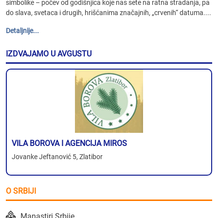
simbolike – počev od godišnjica koje nas sete na ratna stradanja, pa
do slava, svetaca i drugih, hrišćanima značajnih, „crvenih“ datuma....
Detaljnije...
IZDVAJAMO U AVGUSTU
VILA BOROVA I AGENCIJA MIROS
Jovanke Jeftanović 5, Zlatibor
O SRBIJI
Manastiri Srbije