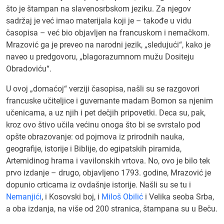
što je štampan na slavenosrbskom jeziku. Za njegov
sadržaj je već imao materijala koji je – takođe u vidu
časopisa – već bio objavljen na francuskom i nemačkom.
Mrazović ga je preveo na narodni jezik, „sledujući“, kako je
naveo u predgovoru, „blagorazumnom mužu Dositeju
Obradoviću“.
U ovoj „domaćoj“ verziji časopisa, našli su se razgovori
francuske učiteljice i guvernante madam Bomon sa njenim
učenicama, a uz njih i pet dečjih pripovetki. Deca su, pak,
kroz ovo štivo učila većinu onoga što bi se svrstalo pod
opšte obrazovanje: od pojmova iz prirodnih nauka,
geografije, istorije i Biblije, do egipatskih piramida,
Artemidinog hrama i vavilonskih vrtova. No, ovo je bilo tek
prvo izdanje – drugo, objavljeno 1793. godine, Mrazović je
dopunio crticama iz ovdašnje istorije. Našli su se tu i
Nemanjići
, i Kosovski boj, i
Miloš Obilić
i Velika seoba Srba,
a oba izdanja, na više od 200 stranica, štampana su u Beču.