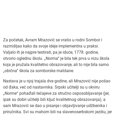
Za početak, Avram Mrazović se vratio u rodni Sombor i
razmišljao kako da svoje ideje implementira u praksi.
Valjalo ih je najpre testirati, pa je iduće, 1778. godine,
otvorio oglednu školu. „Norma“ je bila tek prva u nizu škola
koja je pružala kvalitetno obrazovanje, ali to nije bila samo
„obična“ škola za somborske mališane.
Nastava je u njoj trajala dve godine, ali Mrazović nije pošao
od đaka, već od nastavnika. Srpski učitelji su u okviru
„Norme“ pohađali tečajeve za stručno osposobljavanje (jer,
ipak su dobri učitelji bili ključ kvalitetnog obrazovanja), a
sam Mrazović se dao u pisanje i objavljivanje udžbenika i
priručnika. Svi su mahom bili na slavenoserbskom jeziku, jer