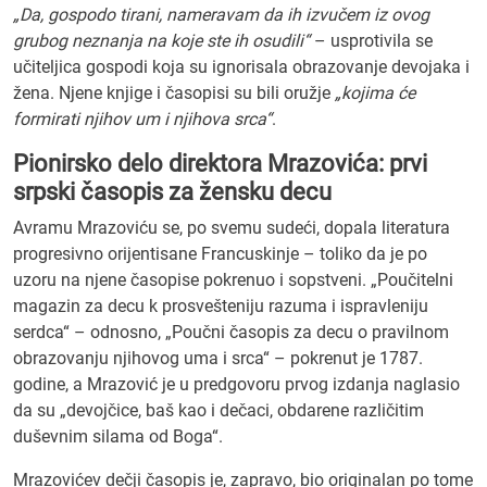
„Da, gospodo tirani, nameravam da ih izvučem iz ovog
grubog neznanja na koje ste ih osudili“
– usprotivila se
učiteljica gospodi koja su ignorisala obrazovanje devojaka i
žena. Njene knjige i časopisi su bili oružje
„kojima će
formirati njihov um i njihova srca“
.
Pionirsko delo direktora Mrazovića: prvi
srpski časopis za žensku decu
Avramu Mrazoviću se, po svemu sudeći, dopala literatura
progresivno orijentisane Francuskinje – toliko da je po
uzoru na njene časopise pokrenuo i sopstveni. „Poučitelni
magazin za decu k prosvešteniju razuma i ispravleniju
serdca“ – odnosno, „Poučni časopis za decu o pravilnom
obrazovanju njihovog uma i srca“ – pokrenut je 1787.
godine, a Mrazović je u predgovoru prvog izdanja naglasio
da su „devojčice, baš kao i dečaci, obdarene različitim
duševnim silama od Boga“.
Mrazovićev dečji časopis je, zapravo, bio originalan po tome