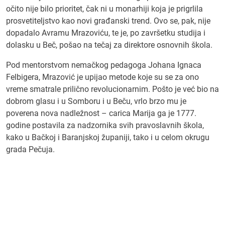
očito nije bilo prioritet, čak ni u monarhiji koja je prigrlila
prosvetiteljstvo kao novi građanski trend. Ovo se, pak, nije
dopadalo Avramu Mrazoviću, te je, po završetku studija i
dolasku u Beč, pošao na tečaj za direktore osnovnih škola.
Pod mentorstvom nemačkog pedagoga Johana Ignaca
Felbigera, Mrazović je upijao metode koje su se za ono
vreme smatrale prilično revolucionarnim. Pošto je već bio na
dobrom glasu i u Somboru i u Beču, vrlo brzo mu je
poverena nova nadležnost – carica Marija ga je 1777.
godine postavila za nadzornika svih pravoslavnih škola,
kako u Bačkoj i Baranjskoj županiji, tako i u celom okrugu
grada Pečuja.