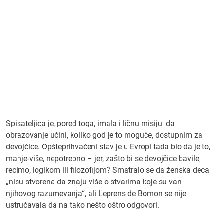
Spisateljica je, pored toga, imala i ličnu misiju: da
obrazovanje učini, koliko god je to moguće, dostupnim za
devojčice. Opšteprihvaćeni stav je u Evropi tada bio da je to,
manje-više, nepotrebno – jer, zašto bi se devojčice bavile,
recimo, logikom ili filozofijom? Smatralo se da ženska deca
„nisu stvorena da znaju više o stvarima koje su van
njihovog razumevanja“, ali Leprens de Bomon se nije
ustručavala da na tako nešto oštro odgovori.