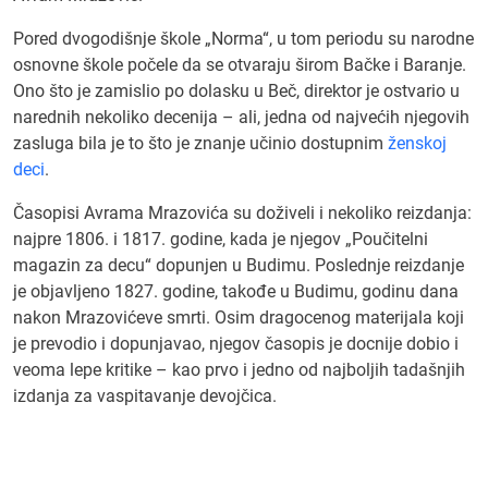
Pored dvogodišnje škole „Norma“, u tom periodu su narodne
osnovne škole počele da se otvaraju širom Bačke i Baranje.
Ono što je zamislio po dolasku u Beč, direktor je ostvario u
narednih nekoliko decenija – ali, jedna od najvećih njegovih
zasluga bila je to što je znanje učinio dostupnim
ženskoj
deci
.
Časopisi Avrama Mrazovića su doživeli i nekoliko reizdanja:
najpre 1806. i 1817. godine, kada je njegov „Poučitelni
magazin za decu“ dopunjen u Budimu. Poslednje reizdanje
je objavljeno 1827. godine, takođe u Budimu, godinu dana
nakon Mrazovićeve smrti. Osim dragocenog materijala koji
je prevodio i dopunjavao, njegov časopis je docnije dobio i
veoma lepe kritike – kao prvo i jedno od najboljih tadašnjih
izdanja za vaspitavanje devojčica.