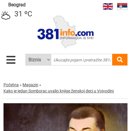
Beograd
31 ºC
Početna
»
Magazin
»
Kako je jedan Somborac uvalio knjige ženskoj deci u Vojvodini