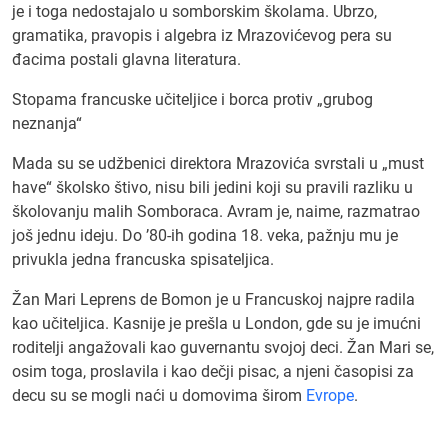
je i toga nedostajalo u somborskim školama. Ubrzo,
gramatika, pravopis i algebra iz Mrazovićevog pera su
đacima postali glavna literatura.
Stopama francuske učiteljice i borca protiv „grubog
neznanja“
Mada su se udžbenici direktora Mrazovića svrstali u „must
have“ školsko štivo, nisu bili jedini koji su pravili razliku u
školovanju malih Somboraca. Avram je, naime, razmatrao
još jednu ideju. Do ’80-ih godina 18. veka, pažnju mu je
privukla jedna francuska spisateljica.
Žan Mari Leprens de Bomon je u Francuskoj najpre radila
kao učiteljica. Kasnije je prešla u London, gde su je imućni
roditelji angažovali kao guvernantu svojoj deci. Žan Mari se,
osim toga, proslavila i kao dečji pisac, a njeni časopisi za
decu su se mogli naći u domovima širom
Evrope
.