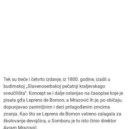
Tek su treće i četvrto izdanje, iz 1800. godine, izašli u
budimskoj „Slavenoserbskoj pečatnji kraljevskago
sveučilišta“. Koncept se i dalje oslanjao na časopise koje je
pisala gđa Leprens de Bomon, a Mrazović ih je, po običaju,
dopunjavao zanimljivim i deci prilagođenim zrncima
znanja. Kao što se Leprens de Bomon vatreno zalagala za
školovanje devojčica, u Somboru je to isto činio direktor
Avram Mrazović.