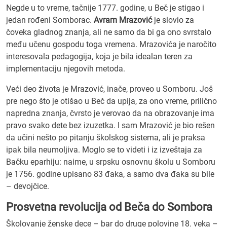
Negde u to vreme, tačnije 1777. godine, u Beč je stigao i
jedan rođeni Somborac.
Avram Mrazović
je slovio za
čoveka gladnog znanja, ali ne samo da bi ga ono svrstalo
među učenu gospodu toga vremena. Mrazovića je naročito
interesovala pedagogija, koja je bila idealan teren za
implementaciju njegovih metoda.
Veći deo života je Mrazović, inače, proveo u Somboru. Još
pre nego što je otišao u Beč da upija, za ono vreme, prilično
napredna znanja, čvrsto je verovao da na obrazovanje ima
pravo svako dete bez izuzetka. I sam Mrazović je bio rešen
da učini nešto po pitanju školskog sistema, ali je praksa
ipak bila neumoljiva. Moglo se to videti i iz izveštaja za
Bačku eparhiju: naime, u srpsku osnovnu školu u Somboru
je 1756. godine upisano 83 đaka, a samo dva đaka su bile
– devojčice.
Prosvetna revolucija od Beča do Sombora
Školovanje ženske dece – bar do druge polovine 18. veka –