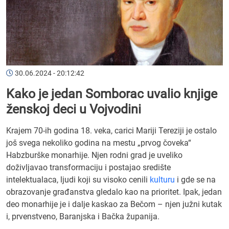
30.06.2024 - 20:12:42
Kako je jedan Somborac uvalio knjige
ženskoj deci u Vojvodini
Krajem 70-ih godina 18. veka, carici Mariji Tereziji je ostalo
još svega nekoliko godina na mestu „prvog čoveka“
Habzburške monarhije. Njen rodni grad je uveliko
doživljavao transformaciju i postajao središte
intelektualaca, ljudi koji su visoko cenili
kulturu
i gde se na
obrazovanje građanstva gledalo kao na prioritet. Ipak, jedan
deo monarhije je i dalje kaskao za Bečom – njen južni kutak
i, prvenstveno, Baranjska i Bačka županija.