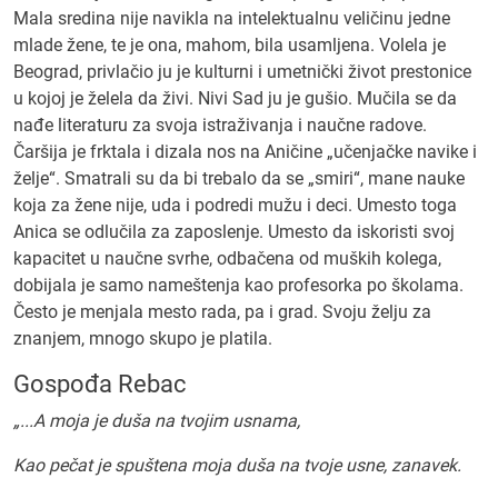
Mala sredina nije navikla na intelektualnu veličinu jedne
mlade žene, te je ona, mahom, bila usamljena. Volela je
Beograd, privlačio ju je kulturni i umetnički život prestonice
u kojoj je želela da živi. Nivi Sad ju je gušio. Mučila se da
nađe literaturu za svoja istraživanja i naučne radove.
Čaršija je frktala i dizala nos na Aničine „učenjačke navike i
želje“. Smatrali su da bi trebalo da se „smiri“, mane nauke
koja za žene nije, uda i podredi mužu i deci. Umesto toga
Anica se odlučila za zaposlenje. Umesto da iskoristi svoj
kapacitet u naučne svrhe, odbačena od muških kolega,
dobijala je samo nameštenja kao profesorka po školama.
Često je menjala mesto rada, pa i grad. Svoju želju za
znanjem, mnogo skupo je platila.
Gospođa Rebac
„...A moja je duša na tvojim usnama,
Kao pečat je spuštena moja duša na tvoje usne, zanavek.