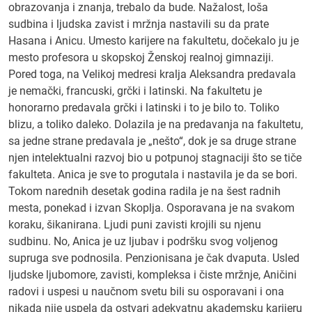
obrazovanja i znanja, trebalo da bude. Nažalost, loša
sudbina i ljudska zavist i mržnja nastavili su da prate
Hasana i Anicu. Umesto karijere na fakultetu, dočekalo ju je
mesto profesora u skopskoj Ženskoj realnoj gimnaziji.
Pored toga, na Velikoj medresi kralja Aleksandra predavala
je nemački, francuski, grčki i latinski. Na fakultetu je
honorarno predavala grčki i latinski i to je bilo to. Toliko
blizu, a toliko daleko. Dolazila je na predavanja na fakultetu,
sa jedne strane predavala je „nešto“, dok je sa druge strane
njen intelektualni razvoj bio u potpunoj stagnaciji što se tiče
fakulteta. Anica je sve to progutala i nastavila je da se bori.
Tokom narednih desetak godina radila je na šest radnih
mesta, ponekad i izvan Skoplja. Osporavana je na svakom
koraku, šikanirana. Ljudi puni zavisti krojili su njenu
sudbinu. No, Anica je uz ljubav i podršku svog voljenog
supruga sve podnosila. Penzionisana je čak dvaputa. Usled
ljudske ljubomore, zavisti, kompleksa i čiste mržnje, Aničini
radovi i uspesi u naučnom svetu bili su osporavani i ona
nikada nije uspela da ostvari adekvatnu akademsku karijeru