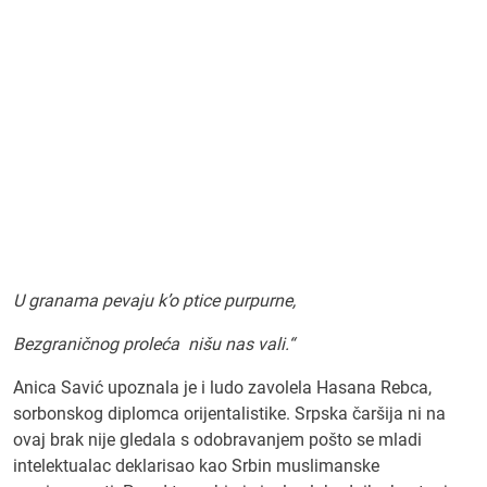
U granama pevaju k’o ptice purpurne,
Bezgraničnog proleća nišu nas vali.“
Anica Savić upoznala je i ludo zavolela Hasana Rebca,
sorbonskog diplomca orijentalistike. Srpska čaršija ni na
ovaj brak nije gledala s odobravanjem pošto se mladi
intelektualac deklarisao kao Srbin muslimanske