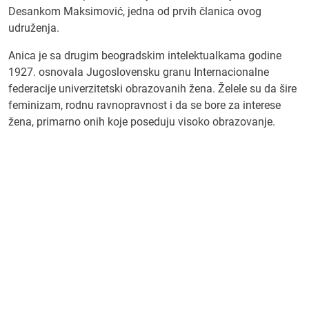
Desankom Maksimović, jedna od prvih članica ovog
udruženja.
Anica je sa drugim beogradskim intelektualkama godine
1927. osnovala Jugoslovensku granu Internacionalne
federacije univerzitetski obrazovanih žena. Želele su da šire
feminizam, rodnu ravnopravnost i da se bore za interese
žena, primarno onih koje poseduju visoko obrazovanje.