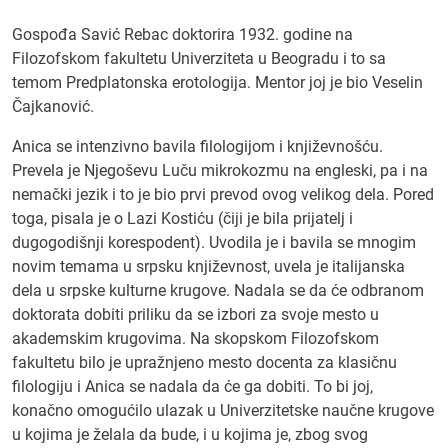
Gospođa Savić Rebac doktorira 1932. godine na
Filozofskom fakultetu Univerziteta u Beogradu i to sa
temom Predplatonska erotologija. Mentor joj je bio Veselin
Čajkanović.
Anica se intenzivno bavila filologijom i književnošću.
Prevela je Njegoševu Luču mikrokozmu na engleski, pa i na
nemački jezik i to je bio prvi prevod ovog velikog dela. Pored
toga, pisala je o Lazi Kostiću (čiji je bila prijatelj i
dugogodišnji korespodent). Uvodila je i bavila se mnogim
novim temama u srpsku književnost, uvela je italijanska
dela u srpske kulturne krugove. Nadala se da će odbranom
doktorata dobiti priliku da se izbori za svoje mesto u
akademskim krugovima. Na skopskom Filozofskom
fakultetu bilo je upražnjeno mesto docenta za klasičnu
filologiju i Anica se nadala da će ga dobiti. To bi joj,
konačno omogućilo ulazak u Univerzitetske naučne krugove
u kojima je želala da bude, i u kojima je, zbog svog