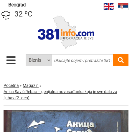
Beograd
32 ºC
Početna
»
Magazin
»
Anica Savić Rebac – genijalna novosađanka koja je sve dala za
ljubav (2. deo)