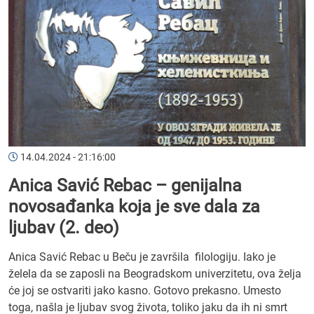
14.04.2024 - 21:16:00
Anica Savić Rebac – genijalna
novosađanka koja je sve dala za
ljubav (2. deo)
Anica Savić Rebac u Beču je završila filologiju. Iako je
želela da se zaposli na Beogradskom univerzitetu, ova želja
će joj se ostvariti jako kasno. Gotovo prekasno. Umesto
toga, našla je ljubav svog života, toliko jaku da ih ni smrt