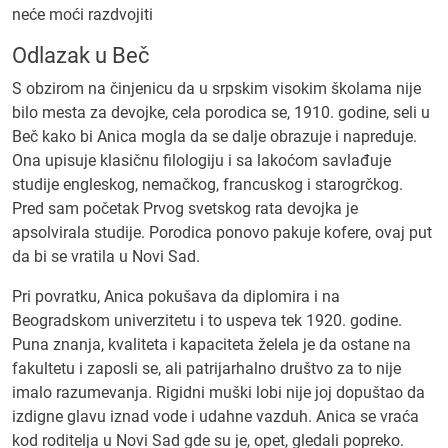
neće moći razdvojiti
Odlazak u Beč
S obzirom na činjenicu da u srpskim visokim školama nije
bilo mesta za devojke, cela porodica se, 1910. godine, seli u
Beč kako bi Anica mogla da se dalje obrazuje i napreduje.
Ona upisuje klasičnu filologiju i sa lakoćom savlađuje
studije engleskog, nemačkog, francuskog i starogrčkog.
Pred sam početak Prvog svetskog rata devojka je
apsolvirala studije. Porodica ponovo pakuje kofere, ovaj put
da bi se vratila u Novi Sad.
Pri povratku, Anica pokušava da diplomira i na
Beogradskom univerzitetu i to uspeva tek 1920. godine.
Puna znanja, kvaliteta i kapaciteta želela je da ostane na
fakultetu i zaposli se, ali patrijarhalno društvo za to nije
imalo razumevanja. Rigidni muški lobi nije joj dopuštao da
izdigne glavu iznad vode i udahne vazduh. Anica se vraća
kod roditelja u Novi Sad gde su je, opet, gledali popreko.