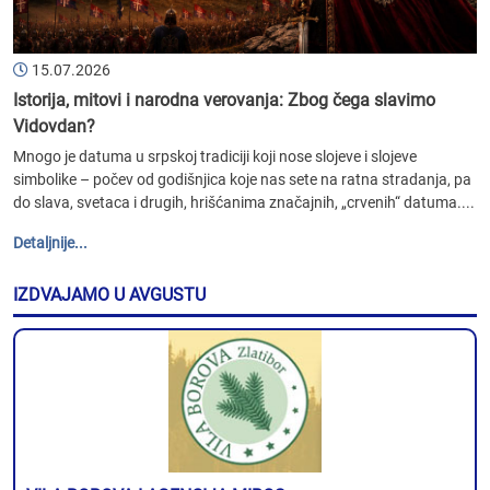
15.07.2026
Istorija, mitovi i narodna verovanja: Zbog čega slavimo
Vidovdan?
Mnogo je datuma u srpskoj tradiciji koji nose slojeve i slojeve
simbolike – počev od godišnjica koje nas sete na ratna stradanja, pa
do slava, svetaca i drugih, hrišćanima značajnih, „crvenih“ datuma....
Detaljnije...
IZDVAJAMO U AVGUSTU