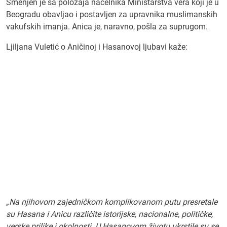
Smenjen je sa položaja načelnika Ministarstva vera koji je u
Beogradu obavljao i postavljen za upravnika muslimanskih
vakufskih imanja. Anica je, naravno, pošla za suprugom.
Ljiljana Vuletić o Aničinoj i Hasanovoj ljubavi kaže:
„
Na njihovom zajedničkom komplikovanom putu presretale
su Hasana i Anicu različite istorijske, nacionalne, političke,
verske prilike i okolnosti. U Hasanovom životu ukrstile su se