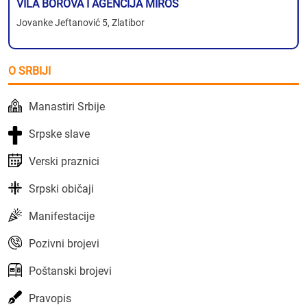
VILA BOROVA I AGENCIJA MIROS
Jovanke Jeftanović 5, Zlatibor
O SRBIJI
Manastiri Srbije
Srpske slave
Verski praznici
Srpski običaji
Manifestacije
Pozivni brojevi
Poštanski brojevi
Pravopis