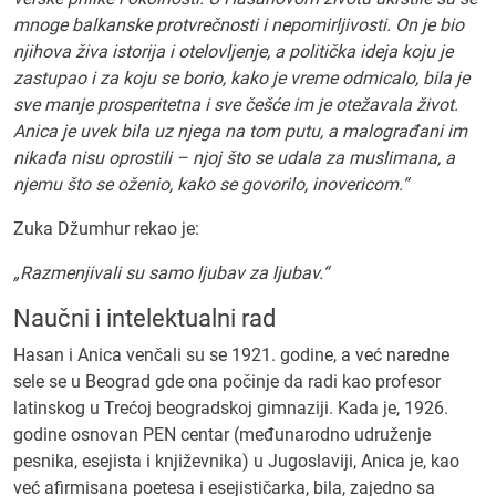
mnoge balkanske protvrečnosti i nepomirljivosti. On je bio
njihova živa istorija i otelovljenje, a politička ideja koju je
zastupao i za koju se borio, kako je vreme odmicalo, bila je
sve manje prosperitetna i sve češće im je otežavala život.
Anica je uvek bila uz njega na tom putu, a malograđani im
nikada nisu oprostili – njoj što se udala za muslimana, a
njemu što se oženio, kako se govorilo, inovericom.“
Zuka Džumhur rekao je:
„Razmenjivali su samo ljubav za ljubav.“
Naučni i intelektualni rad
Hasan i Anica venčali su se 1921. godine, a već naredne
sele se u Beograd gde ona počinje da radi kao profesor
latinskog u Trećoj beogradskoj gimnaziji. Kada je, 1926.
godine osnovan PEN centar (međunarodno udruženje
pesnika, esejista i književnika) u Jugoslaviji, Anica je, kao
već afirmisana poetesa i esejističarka, bila, zajedno sa