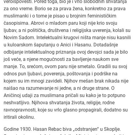
veroispovesti. Pored toga, bio je i vrlo slobodnih shvatanja
za ono vreme. Borio se za prava žena, konkretno za prava
muslimanki i o tome je pisao u brojnim feminističkim
časopisima. Abrovi o mladom paru koji nije krio svoju
ljubav, a ni politička, društvena i religijska uverenja, kolali su
Novim Sadom. Intelektualni krugovi ništa manje nisu kasnili
u kuloarskom šaputanju o Anici i Hasanu. Dotadašnje
odbijanje intelektualnog priznanja ovoj devojci sada je bilo
još veće, a njene mogućnosti za bavljenje naukom sve
manje. To, srećom, ovom paru nije smetalo. Gradili su svoj
odnos pun ljubavi, poverenja, poštovanja i podrške na
kojem su im mnogi zavideli. Njihov mešan brak nikada nije
naišao na razumevanje ni jedne, a ni druge strane. O
Aničinoj udaji za muslimana pričali su kako je to potpuno
neshvatljivo. Njihova shvatanja života, religije, rodne
ravnopravnosti, koje su vrlo glasno propagirali, dodatno su
iritirali okolinu.
Godine 1930. Hasan Rebac biva „odstranjen“ u Skoplje.