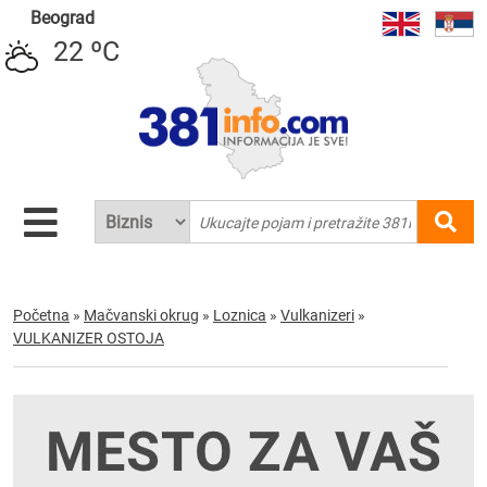
Beograd
22 ºC
Početna
»
Mačvanski okrug
»
Loznica
»
Vulkanizeri
»
VULKANIZER OSTOJA