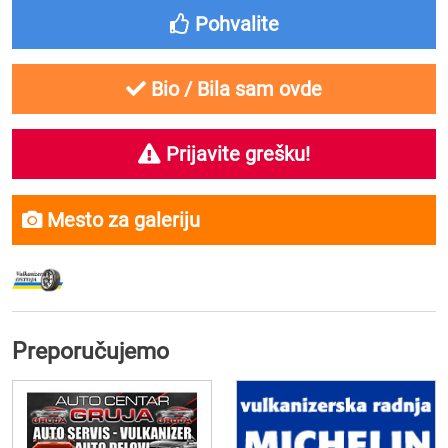
Pohvalite
Bio / Bila sam ovde
Prijavite grešku!
Mesto za galeriju
Preporučujemo