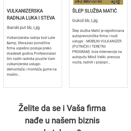
VULKANIZERSKA
ŠLEP SLUŽBA MATIĆ
RADNJA LUKA I STEVA
Gukoš bb, Ljig
Ibarski put bb, Ljig
Šlep služba Matić je registrovana
autoprevoznička firma i nudi
Vulkanizerska radnja kod Luke
usluge: - MOBILNI VULKANIZER
&amp; Steva,kao porodična
(PUTNIČKI I TERETNI
firma uspešno posluje preko
PROGRAM) brze intervencije na
dvadeset godina.Profesionalan
autoputu Miloš Veliki- prevoza
tim naših radnika pruziće Vam
vozila, radnih i poljopri...
vulkanizerske usluge:-
demontaža i montaža gume na
mašini...
Želite da se i Vaša firma
nađe u našem biznis