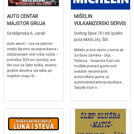
AUTO CENTAR
MIŠELIN
MAJSTOR GRUJA
VULKANIZERSKI SERVIS
Grobljanska 6, Jarak
Svetog Save 70 i 68 (preko
puta MAXIJA), Šid
Auto servis – sve na jednom
mestu Bavimo se popravkama i
Mišelin je brzi servis u kome se
održavanjem svih vrsta vozila –
izvršava zamena - Ulja, -
putnička, SUV-ovi, kombiji, sve
Točkova, - Auspuha Kod nas
što vozi na četiri točka. Imamo
možete pronaći gume svih
godine iskustva iza sebe, pa
svetskih renomiranih
majstori znaju št...
proizvođača guma za
automobile,traktore,viljuškare...
Takođe Vam n...