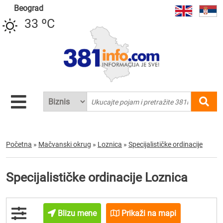
Beograd
33 ºC
Početna
»
Mačvanski okrug
»
Loznica
»
Specijalističke ordinacije
Specijalističke ordinacije Loznica
Blizu mene
Prikaži na mapi