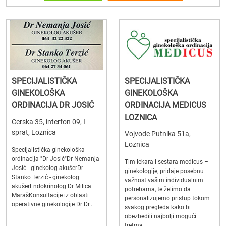
SPECIJALISTIČKA
SPECIJALISTIČKA
GINEKOLOŠKA
GINEKOLOŠKA
ORDINACIJA DR JOSIĆ
ORDINACIJA MEDICUS
LOZNICA
Cerska 35, interfon 09, I
sprat, Loznica
Vojvode Putnika 51a,
Loznica
Specijalistička ginekološka
ordinacija "Dr Josić"Dr Nemanja
Tim lekara i sestara medicus –
Josić - ginekolog akušerDr
ginekologije, pridaje posebnu
Stanko Terzić - ginekolog
važnost vašim individualnim
akušerEndokrinolog Dr Milica
potrebama, te želimo da
MarašKonsultacije iz oblasti
personalizujemo pristup tokom
operativne ginekologije Dr Dr...
svakog pregleda kako bi
obezbedili najbolji mogući
tretma...