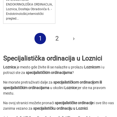
ENDOKRINOLOŠKA ORDINACIJA,
Loznica, Dositeja Obradovića 6. -
Endokrinološki,internistički
pregled...
1
2
›
Specijalistička ordinacija u Loznici
Loznica
je mesto gde živite ili se nalazite u prolazu
Loznicom
i u
potrazi ste za
specijalističkim ordinacijama
?
Ne morate pretraživati dalje za
specijalističkom ordinacijom ili
specijalističkim ordinacijama
u okolini
Loznice
jer ste na pravom
mestu.
Na ovoj stranici možete pronaći
specijalističke ordinacije
i sve što vas
zanima vezano za
specijalističku ordinaciju u Loznici
.