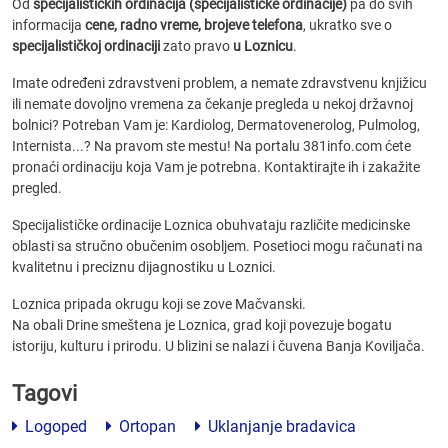
Od
specijalističkih ordinacija (specijalističke ordinacije)
pa do svih
informacija
cene, radno vreme, brojeve telefona
, ukratko sve o
specijalističkoj ordinaciji
zato pravo
u Loznicu
.
Imate određeni zdravstveni problem, a nemate zdravstvenu knjižicu
ili nemate dovoljno vremena za čekanje pregleda u nekoj državnoj
bolnici? Potreban Vam je: Kardiolog, Dermatovenerolog, Pulmolog,
Internista...? Na pravom ste mestu! Na portalu 381info.com ćete
pronaći ordinaciju koja Vam je potrebna. Kontaktirajte ih i zakažite
pregled.
Specijalističke ordinacije Loznica obuhvataju različite medicinske
oblasti sa stručno obučenim osobljem. Posetioci mogu računati na
kvalitetnu i preciznu dijagnostiku u Loznici.
Loznica pripada okrugu koji se zove Mačvanski.
Na obali Drine smeštena je Loznica, grad koji povezuje bogatu
istoriju, kulturu i prirodu. U blizini se nalazi i čuvena Banja Koviljača.
Tagovi
Logoped
Ortopan
Uklanjanje bradavica