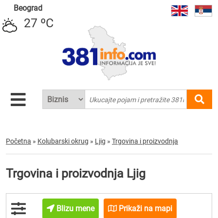
Beograd
27 ºC
Početna
»
Kolubarski okrug
»
Ljig
»
Trgovina i proizvodnja
Trgovina i proizvodnja Ljig
Blizu mene
Prikaži na mapi