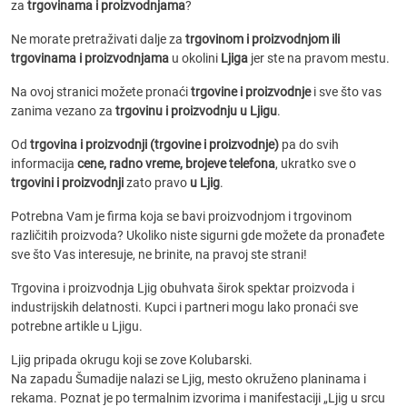
za
trgovinama i proizvodnjama
?
Ne morate pretraživati dalje za
trgovinom i proizvodnjom ili
trgovinama i proizvodnjama
u okolini
Ljiga
jer ste na pravom mestu.
Na ovoj stranici možete pronaći
trgovine i proizvodnje
i sve što vas
zanima vezano za
trgovinu i proizvodnju u Ljigu
.
Od
trgovina i proizvodnji (trgovine i proizvodnje)
pa do svih
informacija
cene, radno vreme, brojeve telefona
, ukratko sve o
trgovini i proizvodnji
zato pravo
u Ljig
.
Potrebna Vam je firma koja se bavi proizvodnjom i trgovinom
različitih proizvoda? Ukoliko niste sigurni gde možete da pronađete
sve što Vas interesuje, ne brinite, na pravoj ste strani!
Trgovina i proizvodnja Ljig obuhvata širok spektar proizvoda i
industrijskih delatnosti. Kupci i partneri mogu lako pronaći sve
potrebne artikle u Ljigu.
Ljig pripada okrugu koji se zove Kolubarski.
Na zapadu Šumadije nalazi se Ljig, mesto okruženo planinama i
rekama. Poznat je po termalnim izvorima i manifestaciji „Ljig u srcu