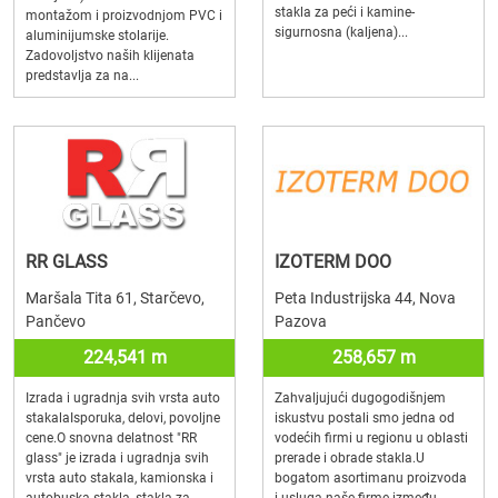
stakla za peći i kamine-
montažom i proizvodnjom PVC i
sigurnosna (kaljena)...
aluminijumske stolarije.
Zadovoljstvo naših klijenata
predstavlja za na...
RR GLASS
IZOTERM DOO
Maršala Tita 61, Starčevo,
Peta Industrijska 44, Nova
Pančevo
Pazova
224,541 m
258,657 m
Izrada i ugradnja svih vrsta auto
Zahvaljujući dugogodišnjem
stakalaIsporuka, delovi, povoljne
iskustvu postali smo jedna od
cene.O snovna delatnost "RR
vodećih firmi u regionu u oblasti
glass" je izrada i ugradnja svih
prerade i obrade stakla.U
vrsta auto stakala, kamionska i
bogatom asortimanu proizvoda