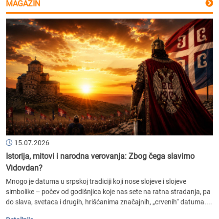
MAGAZIN
15.07.2026
Istorija, mitovi i narodna verovanja: Zbog čega slavimo
Vidovdan?
Mnogo je datuma u srpskoj tradiciji koji nose slojeve i slojeve
simbolike – počev od godišnjica koje nas sete na ratna stradanja, pa
do slava, svetaca i drugih, hrišćanima značajnih, „crvenih“ datuma....