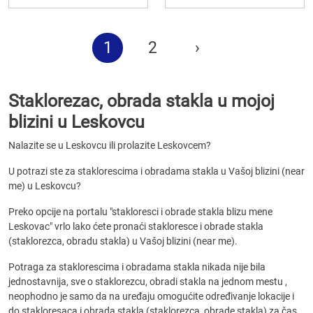
1
2
›
Staklorezac, obrada stakla u mojoj
blizini u Leskovcu
Nalazite se u Leskovcu ili prolazite Leskovcem?
U potrazi ste za staklorescima i obradama stakla u Vašoj blizini (near
me) u Leskovcu?
Preko opcije na portalu "stakloresci i obrade stakla blizu mene
Leskovac" vrlo lako ćete pronaći stakloresce i obrade stakla
(staklorezca, obradu stakla) u Vašoj blizini (near me).
Potraga za staklorescima i obradama stakla nikada nije bila
jednostavnija, sve o staklorezcu, obradi stakla na jednom mestu ,
neophodno je samo da na uređaju omogućite određivanje lokacije i
do stakloresaca i obrada stakla (staklorezca, obrade stakla) za čas