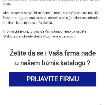
posla.
Oko Leskovca opcija "blizu mene (u mojoj blizini)" pronalazi najbliže
firme, pretraga za stakloresce i obrade stakla (staklorezca, obradu
stakla) nikada nije bila brža i lakša.
Informacija je sve, tu smo da Vam pomognemo da nađete
"stakloresce i obrade stakla blizu mene u Leskovcu".
Želite da se i Vaša firma nađe
u našem biznis katalogu ?
PRIJAVITE FIRMU