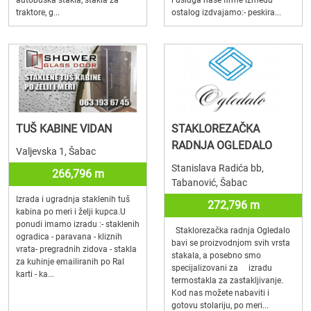
autobuska stakla, stakla za
i usluga naše firme između
traktore, g...
ostalog izdvajamo:- peskira...
TUŠ KABINE VIDAN
STAKLOREZAČKA
RADNJA OGLEDALO
Valjevska 1, Šabac
Stanislava Radića bb,
266,796 m
Tabanović, Šabac
Izrada i ugradnja staklenih tuš
272,796 m
kabina po meri i želji kupca.U
ponudi imamo izradu :- staklenih
Staklorezačka radnja Ogledalo
ogradica - paravana - kliznih
bavi se proizvodnjom svih vrsta
vrata- pregradnih zidova - stakla
stakala, a posebno smo
za kuhinje emailiranih po Ral
specijalizovani za izradu
karti - ka...
termostakla za zastakljivanje.
Kod nas možete nabaviti i
gotovu stolariju, po meri...