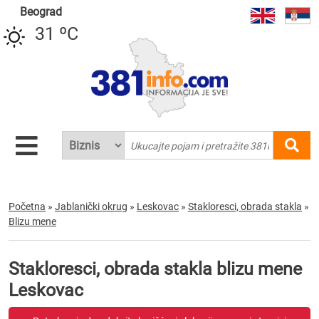
Beograd
31 ºC
Početna
»
Jablanički okrug
»
Leskovac
»
Stakloresci, obrada stakla
»
Blizu mene
Stakloresci, obrada stakla blizu mene
Leskovac