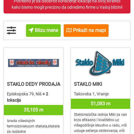
Potrebno je da odobrite korišćenje lokacije na ovoj stranici
kako bismo mogli precizno da odredimo firme u Vašoj blizini!
Blizu mene
Prikaži na mapi
STAKLO DEDY PRODAJA
STAKLO MIKI
Episkopska 79, Niš
+ 2
Takovska 1, Vranje
lokacija
51,083 m
35,105 m
Staklorezačka radnja Miki za vas
brzo efikasno i kvalitetno uz
Izrada višeslojnih
višegodišnje iskustvo u radu, vrši
termoizovakuum stakala,stakala
usluge sečenja oblikovanja, vrši
za rasladne