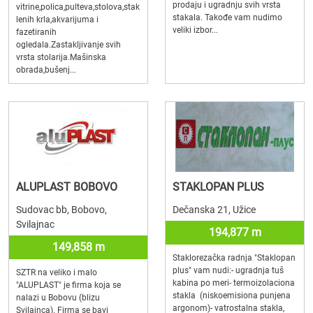
prodaju i ugradnju svih vrsta
vitrine,polica,pulteva,stolova,stak
stakala. Takođe vam nudimo
lenih krla,akvarijuma i
veliki izbor...
fazetiranih
ogledala.Zastakljivanje svih
vrsta stolarija.Mašinska
obrada,bušenj...
ALUPLAST BOBOVO
STAKLOPAN PLUS
Sudovac bb, Bobovo,
Dečanska 21, Užice
Svilajnac
194,877 m
149,858 m
Staklorezačka radnja "Staklopan
plus" vam nudi:- ugradnja tuš
SZTR na veliko i malo
kabina po meri- termoizolaciona
"ALUPLAST" je firma koja se
stakla (niskoemisiona punjena
nalazi u Bobovu (blizu
argonom)- vatrostalna stakla,
Svilajnca). Firma se bavi