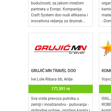
budućnosti, sa jakom mrežom
organ
partnera u Evropi. Kompanija
kami
Craft System doo nudi efikasna i
mater
inovativna rešenja za drumsk...
- Dom
GRUJIĆ MN TRAVEL DOO
KOMB
Ive Lole Ribara bb, Arilje
Vojvo
171,391 m
Sve vrste prevoza putnika u
ISKL
zemlji i inostranstvu - putovanja -
ROBE
slobodne vožnje - prodaja karata i
kombi