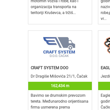
motornih vozila i robe, kao i
godi
organizacija transporta na
nazi
teritoriji Kruševca, a tržiš...
robe,
vr...
CRAFT SYSTEM DOO
EAGL
Dr Dragiše Mišovića 21/1, Čačak
Jezdi
162,434 m
Bavimo se drumskim prevozom
Eagl
tereta. Međunarodno orijentisana
godi
firma usmerena prema
Čačku