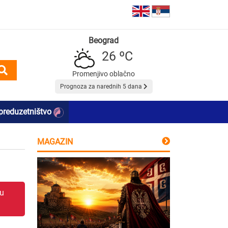
Beograd
26 ºC
Promenjivo oblačno
Prognoza za narednih 5 dana
preduzetništvo
MAGAZIN
 u