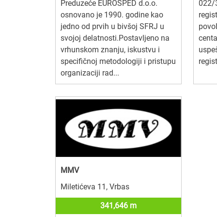
Preduzeće EUROŠPED d.o.o.
022/
osnovano je 1990. godine kao
regis
jedno od prvih u bivšoj SFRJ u
povol
svojoj delatnosti.Postavljeno na
cent
vrhunskom znanju, iskustvu i
uspeš
specifičnoj metodologiji i pristupu
regist
organizaciji rad...
MMV
Miletićeva 11, Vrbas
341,646 m