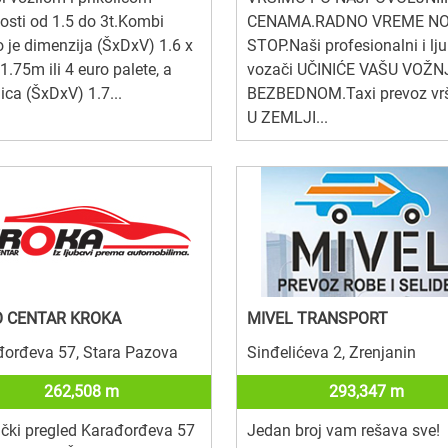
osti od 1.5 do 3t.Kombi
CENAMA.RADNO VREME NO
o je dimenzija (ŠxDxV) 1.6 x
STOP.Naši profesionalni i lj
 1.75m ili 4 euro palete, a
vozači UČINIĆE VAŠU VOŽN
lica (ŠxDxV) 1.7...
BEZBEDNOM.Taxi prevoz vr
U ZEMLJI...
 CENTAR KROKA
MIVEL TRANSPORT
đorđeva 57, Stara Pazova
Sinđelićeva 2, Zrenjanin
262,508 m
293,347 m
čki pregled Karađorđeva 57
Jedan broj vam rešava sve!