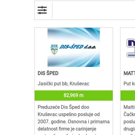
DIS ŠPED
MATT
Jasički put bb, Kruševac
Put k
82,969 m
Preduzeće Dis Šped doo
Matt
Kruševac uspešno posluje od
Čačku
2007. godine. Osnovna i primarna
poslu
delatnost firme je carinjenje
drugi