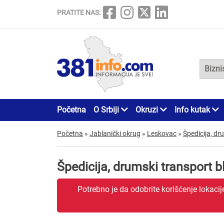
PRATITE NAS:
Početna
O Srbiji
Okruzi
Info kutak
Početna
»
Jablanički okrug
»
Leskovac
»
Špedicija, dr
Špedicija, drumski transport 
Potrebno je da odobrite korišćenje lokaci