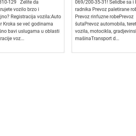
310-129 Želite da
069/200-35-31! Selidbe sa i
trujete vozilo brzo i
radnika Prevoz paletirane ro
jno? Registracija vozila:Auto
Prevoz rinfuzne robePrevoz
ar Kroka se već godinama
šutaPrevoz automobila, tere
no bavi uslugama u oblasti
vozila, motocikla, gradjevins
racije voz...
mašinaTransport d...