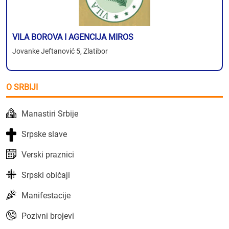
VILA BOROVA I AGENCIJA MIROS
Jovanke Jeftanović 5, Zlatibor
O SRBIJI
Manastiri Srbije
Srpske slave
Verski praznici
Srpski običaji
Manifestacije
Pozivni brojevi