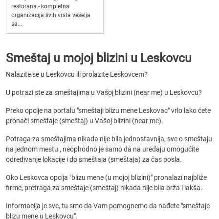
restorana.- kompletna
organizacija svih vrsta veselja
sa...
Smeštaj u mojoj blizini u Leskovcu
Nalazite se u Leskovcu ili prolazite Leskovcem?
U potrazi ste za smeštajima u Vašoj blizini (near me) u Leskovcu?
Preko opcije na portalu "smeštaji blizu mene Leskovac" vrlo lako ćete
pronaći smeštaje (smeštaj) u Vašoj blizini (near me).
Potraga za smeštajima nikada nije bila jednostavnija, sve o smeštaju
na jednom mestu , neophodno je samo da na uređaju omogućite
određivanje lokacije i do smeštaja (smeštaja) za čas posla.
Oko Leskovca opcija "blizu mene (u mojoj blizini)" pronalazi najbliže
firme, pretraga za smeštaje (smeštaj) nikada nije bila brža i lakša.
Informacija je sve, tu smo da Vam pomognemo da nađete "smeštaje
blizu mene u Leskovcu".