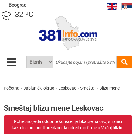
Beograd
32 ºC
Početna
»
Jablanički okrug
»
Leskovac
»
Smeštaj
»
Blizu mene
Smeštaj blizu mene Leskovac
Potrebno je da odobrite korišćenje lokacije na ovoj stranici
kako bismo mogli precizno da odredimo firme u Vašoj blizini!