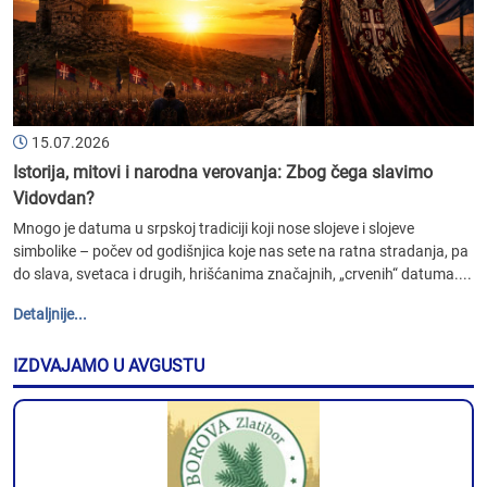
15.07.2026
Istorija, mitovi i narodna verovanja: Zbog čega slavimo
Vidovdan?
Mnogo je datuma u srpskoj tradiciji koji nose slojeve i slojeve
simbolike – počev od godišnjica koje nas sete na ratna stradanja, pa
do slava, svetaca i drugih, hrišćanima značajnih, „crvenih“ datuma....
Detaljnije...
IZDVAJAMO U AVGUSTU