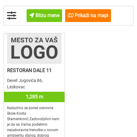
Blizu mene
Prikaži na mapi
RESTORAN DALE 11
Devet Jugovića 86,
Leskovac
1,285 m
Nalazimo se pored osnovne
škole Kosta
Stamenković.Zadovoljstvo nam
je da sa Vama podelimo
nezaboravne trenutke u novom
ambijentu starog, dobrog